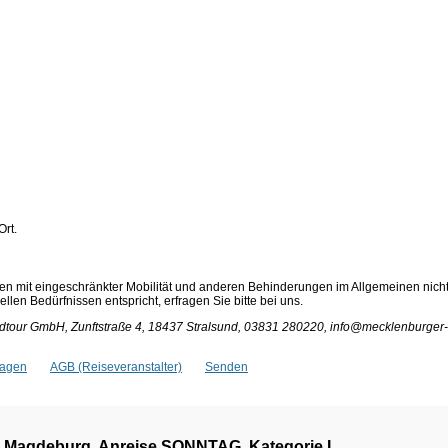
Ort.
en mit eingeschränkter Mobilität und anderen Behinderungen im Allgemeinen nich
len Bedürfnissen entspricht, erfragen Sie bitte bei uns.
tour GmbH, Zunftstraße 4, 18437 Stralsund, 03831 280220, info@mecklenburger-
ragen
AGB (Reiseveranstalter)
Senden
 Magdeburg, Anreise SONNTAG, Kategorie I