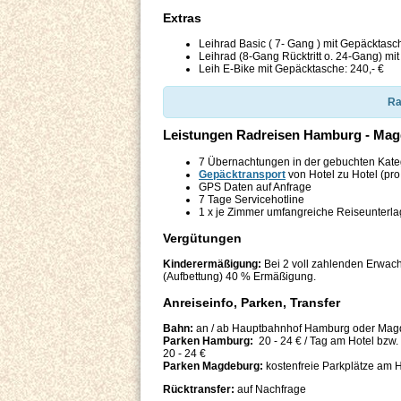
Extras
Leihrad Basic ( 7- Gang ) mit Gepäcktasch
Leihrad (8-Gang Rücktritt o. 24-Gang) mi
Leih E-Bike mit Gepäcktasche: 240,- €
Ra
Leistungen Radreisen Hamburg - Ma
7 Übernachtungen in der gebuchten Kateg
Gepäcktransport
von Hotel zu Hotel (pro
GPS Daten auf Anfrage
7 Tage Servicehotline
1 x je Zimmer umfangreiche Reiseunterl
Vergütungen
Kinderermäßigung:
Bei 2 voll zahlenden Erwach
(Aufbettung) 40 % Ermäßigung.
Anreiseinfo, Parken, Transfer
Bahn:
an / ab Hauptbahnhof Hamburg oder Mag
Parken Hamburg:
20 - 24 € / Tag am Hotel bzw. 
20 - 24 €
Parken Magdeburg:
kostenfreie Parkplätze am H
Rücktransfer:
auf Nachfrage