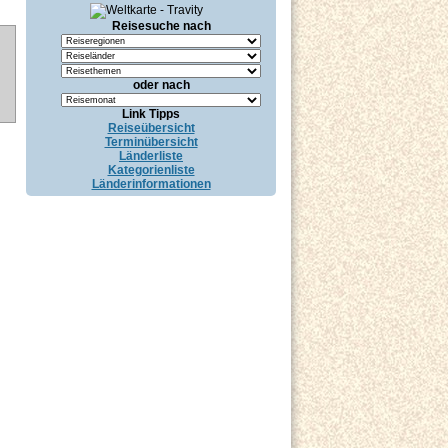
Reisesuche nach
oder nach
Link Tipps
Reiseübersicht
Terminübersicht
Länderliste
Kategorienliste
Länderinformationen