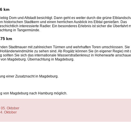
56 km
ebig Dom und Altstadt besichtigt. Dann geht es weiter durch die grüne Elblandscha
en historischen Stadtkern und einen herrlichen Ausblick ins Elbtal genießen. Das
hichtlich interessierte Radler. Ein besonderes Erlebnis ist sicher die Überfahrt m
nachtung in Tangermünde.
 75 km
enden Stadtmauer mit zahlreichen Türmen und wehrhaften Toren umschlossen. Sie
 Holländerwindmühle zu sehen sind. Ab Rogätz können Sie (in eigener Regie) mit 
 sollten Sie sich das internationale Wasserstraßenkreuz in Hohenwarte anschaue
m von Magdeburg. Übernachtung in Magdeburg.
ung einer Zusatznacht in Magdeburg.
tung von Magdeburg nach Hamburg möglich.
 05. Oktober
04. Oktober