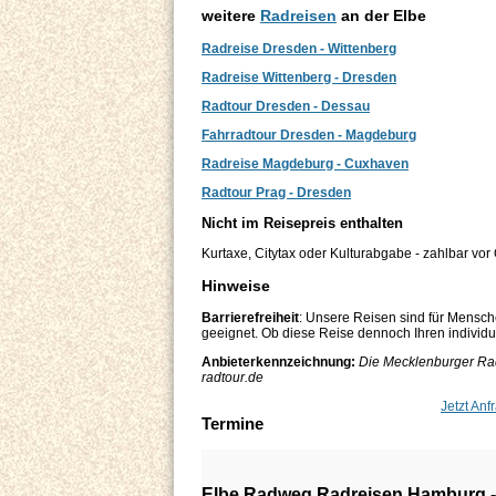
weitere
Radreisen
an der Elbe
Radreise Dresden - Wittenberg
Radreise Wittenberg - Dresden
Radtour Dresden - Dessau
Fahrradtour Dresden - Magdeburg
Radreise Magdeburg - Cuxhaven
Radtour Prag - Dresden
Nicht im Reisepreis enthalten
Kurtaxe, Citytax oder Kulturabgabe - zahlbar vor 
Hinweise
Barrierefreiheit
: Unsere Reisen sind für Mensch
geeignet. Ob diese Reise dennoch Ihren individuel
Anbieterkennzeichnung:
Die Mecklenburger Rad
radtour.de
Jetzt Anf
Termine
Elbe Radweg Radreisen Hamburg -