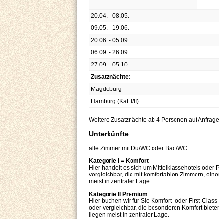
20.04. - 08.05.
09.05. - 19.06.
20.06. - 05.09.
06.09. - 26.09.
27.09. - 05.10.
Zusatznächte:
Magdeburg
Hamburg (Kat. I/II)
Weitere Zusatznächte ab 4 Personen auf Anfrage
Unterkünfte
alle Zimmer mit Du/WC oder Bad/WC
Kategorie I = Komfort
Hier handelt es sich um Mittelklassehotels oder
vergleichbar, die mit komfortablen Zimmern, ein
meist in zentraler Lage.
Kategorie II Premium
Hier buchen wir für Sie Komfort- oder First-Clas
oder vergleichbar, die besonderen Komfort biete
liegen meist in zentraler Lage.