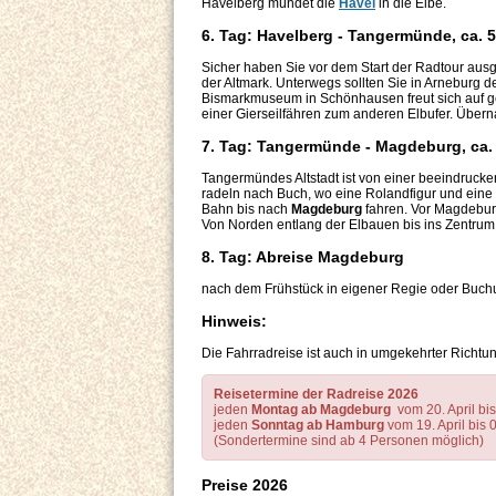
Havelberg mündet die
Havel
in die Elbe.
6. Tag: Havelberg - Tangermünde, ca. 
Sicher haben Sie vor dem Start der Radtour ausgi
der Altmark. Unterwegs sollten Sie in Arneburg d
Bismarkmuseum in Schönhausen freut sich auf gesc
einer Gierseilfähren zum anderen Elbufer. Über
7. Tag: Tangermünde - Magdeburg, ca.
Tangermündes Altstadt ist von einer beeindruck
radeln nach Buch, wo eine Rolandfigur und eine
Bahn bis nach
Magdeburg
fahren. Vor Magdeburg
Von Norden entlang der Elbauen bis ins Zentru
8. Tag: Abreise Magdeburg
nach dem Frühstück in eigener Regie oder Buch
Hinweis:
Die Fahrradreise ist auch in umgekehrter Rich
Reisetermine der Radreise 2026
jeden
Montag ab Magdeburg
vom 20. April bis
jeden
Sonntag ab Hamburg
vom 19. April bis 
(Sondertermine sind ab 4 Personen möglich)
Preise 2026