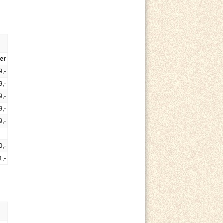
er
9,-
9,-
9,-
9,-
9,-
0,-
1,-