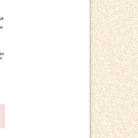
ft
it
der
n.