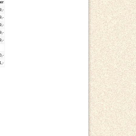
er
9,-
9,-
9,-
9,-
9,-
0,-
1,-