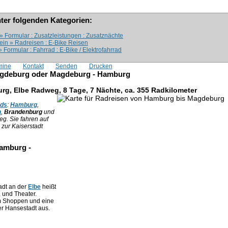
nter folgenden Kategorien:
» Formular : Zusatzleistungen : Zusatznächte
ein » Radreisen : E-Bike Reisen
Formular : Fahrrad : E-Bike / Elektrofahrrad
mine
Kontakt
Senden
Drucken
agdeburg oder Magdeburg - Hamburg
, Elbe Radweg, 8 Tage, 7 Nächte, ca. 355 Radkilometer
nds
:
Hamburg
,
n
,
Brandenburg
und
g. Sie fahren auf
zur Kaiserstadt
Hamburg -
adt an der
Elbe
heißt
 und Theater.
um Shoppen und eine
r Hansestadt aus.