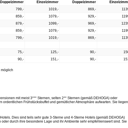
Doppelzimmer
Einzelzimmer
Doppelzimmer
Einzelzimm
799,-
1019,-
869,-
113
859,-
1079,-
929,-
119
879,-
1099,-
969,-
123
859,-
1079,-
929,-
119
799,-
1019,-
869,-
113
75,-
125,-
90,-
15
90,-
151,-
90,-
15
 möglich
 Pensionen mit meist 3*** Sternen, selten 2** Sternen (gemäß DEHOGA) oder
em ordentlichen Frühstücksbuffet und gemütlicher Atmosphäre aufwarten. Sie liegen
s-Hotels. Dies sind teils sehr gute 3-Sterne und 4-Sterne Hotels (gemäß DEHOGA)
n oder durch ihre besondere Lage und ihr Ambiente sehr empfehlenswert sind. Sie