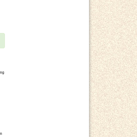
ung
on