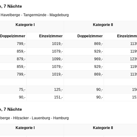
, 7 Nächte
 - Havelberge - Tangermünde - Magdeburg
Kategorie I
Kategorie II
Doppelzimmer
Einzelzimmer
Doppelzimmer
Einzelzimm
799,-
1019,-
869,-
113
859,-
1079,-
929,-
119
879,-
1099,-
969,-
123
859,-
1079,-
929,-
119
799,-
1019,-
869,-
113
75,-
125,-
90,-
15
90,-
151,-
90,-
15
, 7 Nächte
berge - Hitzacker - Lauenburg - Hamburg
Kategorie I
Kategorie II