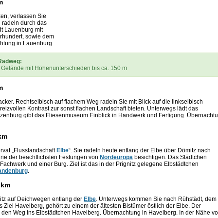
m
en, verlassen Sie
 radeln durch das
dt Lauenburg mit
rhundert, sowie dem
chtung in Lauenburg.
Radweg:
gem Gelände mit Höhenunterschieden bis ca. 150 m
m
ker. Rechtselbisch auf flachem Weg radeln Sie mit Blick auf die linkselbisch
reizvollen Kontrast zur sonst flachen Landschaft bieten. Unterwegs lädt das
oizenburg gibt das Fliesenmuseum Einblick in Handwerk und Fertigung. Übernacht
 km
vat „Flusslandschaft
Elbe
“. Sie radeln heute entlang der Elbe über Dömitz nach
ine der beachtlichsten Festungen von
Nordeuropa
besichtigen. Das Städtchen
chwerk und einer Burg. Ziel ist das in der Prignitz gelegene Elbstädtchen
andenburg
.
9 km
nitz auf Deichwegen entlang der
Elbe
. Unterwegs kommen Sie nach Rühstädt, dem
s Ziel Havelberg, gehört zu einem der ältesten Bistümer östlich der Elbe. Der
 den Weg ins Elbstädtchen Havelberg. Übernachtung in Havelberg. In der Nähe v