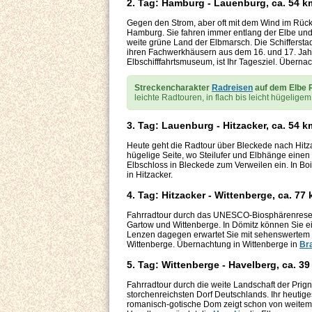
2. Tag: Hamburg - Lauenburg, ca. 54 k
Gegen den Strom, aber oft mit dem Wind im Rück
Hamburg. Sie fahren immer entlang der Elbe und
weite grüne Land der Elbmarsch. Die Schiffersta
ihren Fachwerkhäusern aus dem 16. und 17. Jah
Elbschifffahrtsmuseum, ist Ihr Tagesziel. Überna
Streckencharakter
Radreisen
auf dem Elbe 
leichte Radtouren, in flach bis leicht hügeli
3. Tag: Lauenburg - Hitzacker, ca. 54 k
Heute geht die Radtour über Bleckede nach Hitzac
hügelige Seite, wo Steilufer und Elbhänge einen 
Elbschloss in Bleckede zum Verweilen ein. In B
in Hitzacker.
4. Tag: Hitzacker - Wittenberge, ca. 77
Fahrradtour durch das UNESCO-Biosphärenreser
Gartow und Wittenberge. In Dömitz können Sie e
Lenzen dagegen erwartet Sie mit sehenswertem Fa
Wittenberge. Übernachtung in Wittenberge in
Br
5. Tag: Wittenberge - Havelberg, ca. 3
Fahrradtour durch die weite Landschaft der Prig
storchenreichsten Dorf Deutschlands. Ihr heutige
romanisch-gotische Dom zeigt schon von weitem