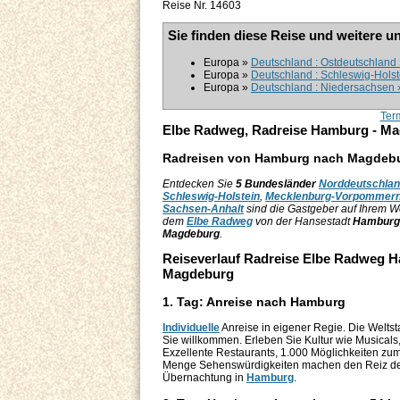
Reise Nr. 14603
Sie finden diese Reise und weitere u
Europa »
Deutschland : Ostdeutschland 
Europa »
Deutschland : Schleswig-Holst
Europa »
Deutschland : Niedersachsen » 
Ter
Elbe Radweg, Radreise Hamburg - M
Radreisen von Hamburg nach Magdeburg
Entdecken Sie
5 Bundesländer
Norddeutschla
Schleswig-Holstein
,
Mecklenburg-Vorpommer
Sachsen-Anhalt
sind die Gastgeber auf Ihrem We
dem
Elbe Radweg
von der Hansestadt
Hamburg
Magdeburg
.
Reiseverlauf Radreise Elbe Radweg 
Magdeburg
1. Tag: Anreise nach Hamburg
Individuelle
Anreise in eigener Regie. Die Weltst
Sie willkommen. Erleben Sie Kultur wie Musicals,
Exzellente Restaurants, 1.000 Möglichkeiten z
Menge Sehenswürdigkeiten machen den Reiz de
Übernachtung in
Hamburg
.