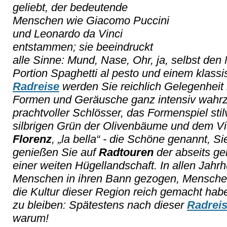
geliebt, der bedeutende
Menschen wie Giacomo Puccini
und Leonardo da Vinci
entstammen; sie beeindruckt
alle Sinne: Mund, Nase, Ohr, ja, selbst den 
Portion Spaghetti al pesto und einem klass
Radreise
werden Sie reichlich Gelegenheit
Formen und Geräusche ganz intensiv wahr
prachtvoller Schlösser, das Formenspiel sti
silbrigen Grün der Olivenbäume und dem Vio
Florenz
, „la bella“ - die Schöne genannt, S
genießen Sie auf
Radtouren
der abseits ge
einer weiten Hügellandschaft. In allen Jahr
Menschen in ihren Bann gezogen, Menschen
die Kultur dieser Region reich gemacht ha
zu bleiben: Spätestens nach dieser
Radrei
warum!