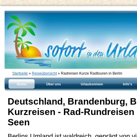
Startseite
»
Reiseübersicht
» Radreisen Kurze Radtouren in Berlin
Home
Über uns
Urlaubsreisen
Info's
Deutschland, Brandenburg, Be
Kurzreisen - Rad-Rundreisen 
Seen
Berlins Umland ist waldreich, geprägt von