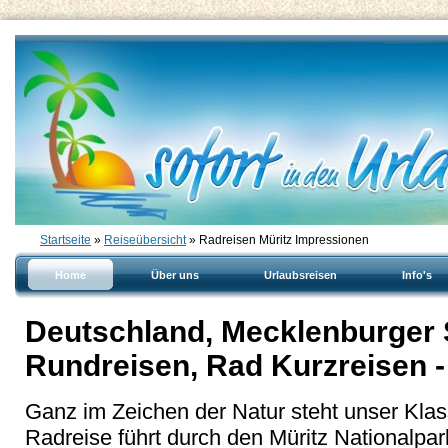
Startseite
»
Reiseübersicht
» Radreisen Müritz Impressionen
Home
Über uns
Urlaubsreisen
Info's
Deutschland, Mecklenburger S
Rundreisen, Rad Kurzreisen -
Ganz im Zeichen der Natur steht unser Klas
Radreise führt durch den Müritz Nationalpar