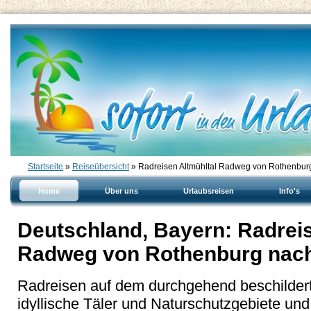
Startseite
»
Reiseübersicht
» Radreisen Altmühltal Radweg von Rothenbur
Home
Über uns
Urlaubsreisen
Info's
Deutschland, Bayern: Radreis
Radweg von Rothenburg nac
Radreisen auf dem durchgehend beschilder
idyllische Täler und Naturschutzgebiete un