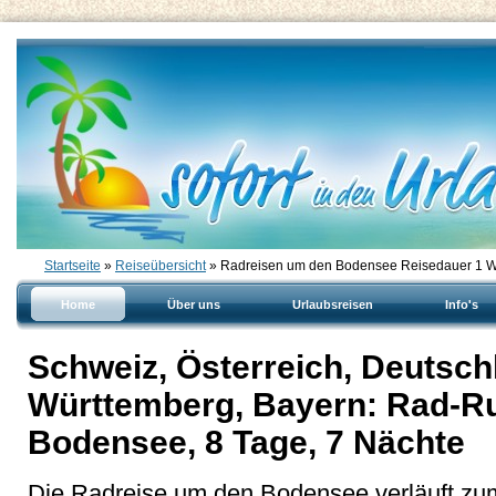
Startseite
»
Reiseübersicht
» Radreisen um den Bodensee Reisedauer 1 
Home
Über uns
Urlaubsreisen
Info's
Schweiz, Österreich, Deutsch
Württemberg, Bayern: Rad-Ru
Bodensee, 8 Tage, 7 Nächte
Die Radreise um den Bodensee verläuft zu