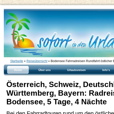
Startseite
»
Reiseübersicht
» Bodensee Fahrradreisen Rundfahrt östlicher
Home
Über uns
Urlaubsreisen
Info's
Österreich, Schweiz, Deutsch
Württemberg, Bayern: Radreis
Bodensee, 5 Tage, 4 Nächte
Bei den Fahrradtouren rund um den östliche