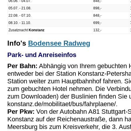
06.06. - 04.07.
848,-
05.07. - 21.08.
898,-
22.08. - 07.10.
848,-
08.10. - 11.10.
699,-
Zusatznacht
Konstanz
132,-
Info's
Bodensee Radweg
Park- und Anreiseinfos
Per Bahn:
Abhängig von Ihrem gebuchten H
entweder bei der Station Konstanz-Petersh
Station weiter zum Hauptbahnhof fahren. Si
zum gebuchten Hotel nehmen. Die Verbindu
zum Downloaden) der Buslinien finden Sie 
konstanz.de/mobilitaet/bus/fahrplaene/.
Per Pkw:
Von der Autobahn A81 Stuttgart-
Konstanz auf der Reichenaustraße, dann ha
Meersburg bis zum Kreisverkehr, die 3. Aus