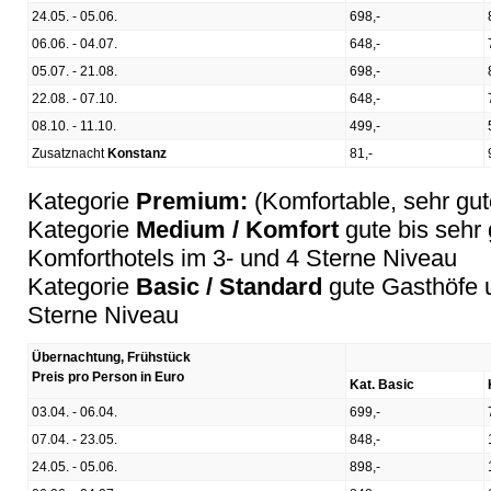
24.05. - 05.06.
698,-
06.06. - 04.07.
648,-
05.07. - 21.08.
698,-
22.08. - 07.10.
648,-
08.10. - 11.10.
499,-
Zusatznacht
Konstanz
81,-
Kategorie
Premium:
(Komfortable, sehr gu
Kategorie
Medium / Komfort
gute bis sehr
Komforthotels im 3- und 4 Sterne Niveau
Kategorie
Basic / Standard
gute Gasthöfe u
Sterne Niveau
Übernachtung, Frühstück
Preis pro Person in Euro
Kat. Basic
03.04. - 06.04.
699,-
07.04. - 23.05.
848,-
24.05. - 05.06.
898,-