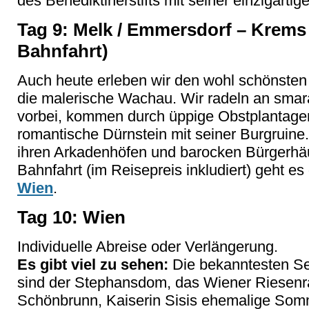
des Benediktinerstifts mit seiner einzigartig
Tag 9: Melk / Emmersdorf – Krems 
Bahnfahrt)
Auch heute erleben wir den wohl schönsten 
die malerische Wachau. Wir radeln an sma
vorbei, kommen durch üppige Obstplantage
romantische Dürnstein mit seiner Burgruine. 
ihren Arkadenhöfen und barocken Bürgerhä
Bahnfahrt (im Reisepreis inkludiert) geht e
Wien
.
Tag 10: Wien
Individuelle Abreise oder Verlängerung.
Es gibt viel zu sehen:
Die bekanntesten S
sind der Stephansdom, das Wiener Riesenr
Schönbrunn, Kaiserin Sisis ehemalige Som