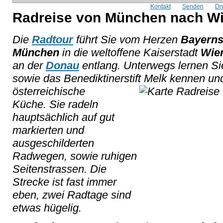
Kontakt
Senden
Dr
Radreise von München nach Wi
Die
Radtour
führt Sie vom Herzen
Bayern
München
in die weltoffene Kaiserstadt
Wie
an der
Donau
entlang. Unterwegs lernen Sie
sowie das Benediktinerstift Melk kennen un
österreichische
Küche. Sie radeln
hauptsächlich auf gut
markierten und
ausgeschilderten
Radwegen, sowie ruhigen
Seitenstrassen. Die
Strecke ist fast immer
eben, zwei Radtage sind
etwas hügelig.