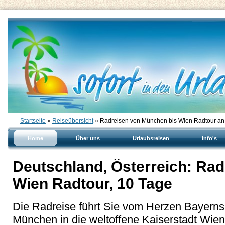
Startseite
»
Reiseübersicht
» Radreisen von München bis Wien Radtour an
Home
Über uns
Urlaubsreisen
Info's
Deutschland, Österreich: Ra
Wien Radtour, 10 Tage
Die Radreise führt Sie vom Herzen Bayerns
München in die weltoffene Kaiserstadt Wien