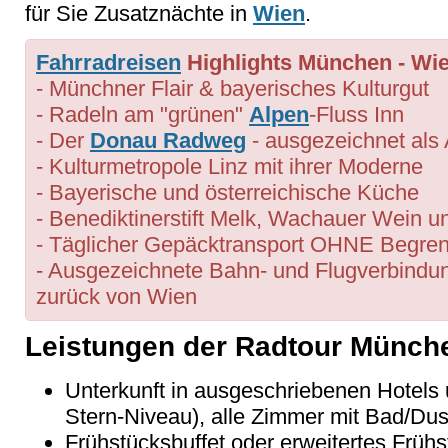
für Sie Zusatznächte in
Wien
.
Fahrradreisen
Highlights München - Wi
- Münchner Flair & bayerisches Kulturgut
- Radeln am "grünen"
Alpen
-Fluss Inn
- Der
Donau Radweg
- ausgezeichnet als
- Kulturmetropole Linz mit ihrer Moderne
- Bayerische und österreichische Küche
- Benediktinerstift Melk, Wachauer Wein un
- Täglicher Gepäcktransport OHNE Begre
- Ausgezeichnete Bahn- und Flugverbind
zurück von Wien
Leistungen der Radtour Münch
Unterkunft in ausgeschriebenen Hotels 
Stern-Niveau), alle Zimmer mit Bad/D
Frühstücksbuffet oder erweitertes Frühs