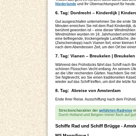
Niederlande
und Ihr Übernachtungsort für heute.
6. Tag: Dordrecht – Kinderdijk | Kinde
Gut ausgeschlafen unternehmen Sie die erste St
Minuten erreichen Sie mit dem Rad Kinderdijk, 
berühmt geworden ist – eine dieser Windmühlen
Windmühlen wurden im 18. Jahrhundert errichtet
eine tiefliegende, trockengelegte Landfläche, d
(Zwischenstopp) nach Vianen fort, einer kleinen 
nach dem Abendessen Zeit, um den Ort bei eine
7. Tag: Vianen – Breukelen | Breukele
Während des Frühstücks fährt das Schiff nach Br
schönen Flüsschen Vecht entlang. An seinem Ufe
an die Ufer reichenden Gärten. Nachdem Sie mit
Sie Nigtevecht, wo Sie einen traditionellen Kä
wieder auf das Schiff treffen, um dort die letzte 
8. Tag: Abreise von Amsterdam
Ende Ihrer Reise. Ausschiffung nach dem Frühstüc
Streckencharakter der
geführten Radreise
m
Durch Holland und Belgien immer flach auf g
Schiffe Rad und Schiff Brügge - Ams
MS Magnifique I