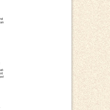
und
 an
z
at-
nt
en!
r