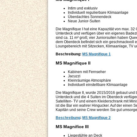
Intim und exklusiv
Individuell regulierbare Klimaanlage
Überdachtes Sonnendeck
Neue Junior-Suiten
Die Magnifique I hat eine Kapazität von max. 32 
Unterdeck und verfügen über ein eigenes Badezi
sind ca. 11 m² groß; vier Juniorsuiten haben Que
dem Oberdeck befindet sich ein geschmackvoll e
Loungebereich mit Sitzecken, Klimaanlage, TV 
Beschreibung:
MS Magnifique 1
MS Magnifique II
Kabinen mit Fernseher
Jacuzzi
Kleinräumige Atmosphäre
Individuell einstellbare Klimaanlage
Die Magnifique II, wurde 2015/2016 gebaut und b
Unterdeck und die 4 Suiten im Oberdeck verfüge
Satelliten- TV und einem Kleiderschrank mit Min
ist die Bar ein wahrer Hingucker. Auf der einen S
Kapitän und seine Crew werden Sie gut umsorge
Beschreibung
:
MS Magnifique 2
MS Magnifice III
Liegestühle an Deck