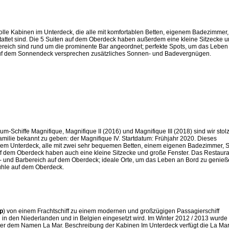
volle Kabinen im Unterdeck, die alle mit komfortablen Betten, eigenem Badezimmer,
tattet sind. Die 5 Suiten auf dem Oberdeck haben außerdem eine kleine Sitzecke 
reich sind rund um die prominente Bar angeordnet; perfekte Spots, um das Leben
auf dem Sonnendeck versprechen zusätzliches Sonnen- und Badevergnügen.
-Schiffe Magnifique, Magnifique II (2016) und Magnifique III (2018) sind wir stol
amilie bekannt zu geben: der Magnifique IV. Startdatum: Frühjahr 2020. Dieses
dem Unterdeck, alle mit zwei sehr bequemen Betten, einem eigenen Badezimmer, S
auf dem Oberdeck haben auch eine kleine Sitzecke und große Fenster. Das Restaura
- und Barbereich auf dem Oberdeck; ideale Orte, um das Leben an Bord zu genieß
tühle auf dem Oberdeck.
p
) von einem Frachtschiff zu einem modernen und großzügigen Passagierschiff
n in den Niederlanden und in Belgien eingesetzt wird. Im Winter 2012 / 2013 wurde
 unter dem Namen La Mar. Beschreibung der Kabinen Im Unterdeck verfügt die La Ma