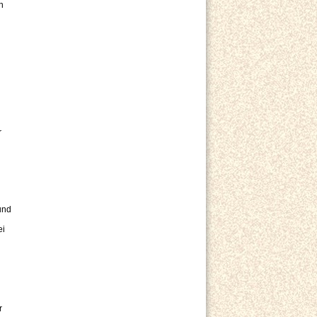
n
r
und
ei
r