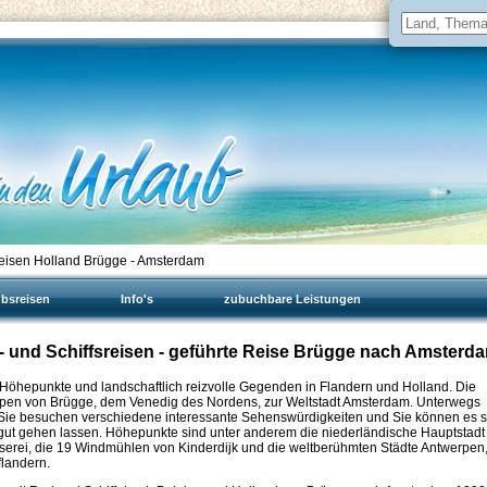
reisen Holland Brügge - Amsterdam
ubsreisen
Info's
zubuchbare Leistungen
d- und Schiffsreisen - geführte Reise Brügge nach Amsterd
le Höhepunkte und landschaftlich reizvolle Gegenden in Flandern und Holland. Die
pen von Brügge, dem Venedig des Nordens, zur Weltstadt Amsterdam. Unterwegs
 Sie besuchen verschiedene interessante Sehenswürdigkeiten und Sie können es s
 gut gehen lassen. Höhepunkte sind unter anderem die niederländische Hauptstadt
äserei, die 19 Windmühlen von Kinderdijk und die weltberühmten Städte Antwerpen
flandern.