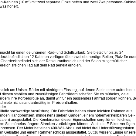
-Kabinen (10 m²) mit zwei separate Einzelbetten und zwei Zweipersonen-Kabine
etwas höher).
macht für einen gelungenen Rad- und Schiffsurlaub. Sie bietet für bis zu 24
rdeck befindlichen 12 Kabinen verfügen über zwei ebenerdige Betten, Platz für eue
Oberdeck befindet sich der Restaurantbereich und der Salon mit gemütlicher
ereignisreichen Tag auf dem Rad perfekt erholen.
s sich um Unisex-Räder mit niedrigem Einstieg, auf denen Sie in einer aufrechten 
 diesen stabilen und zuverlässigen Fahrrädern schaffen Sie es mühelos, viele
rdem Ihre Körpergröße an, damit wir für ein passendes Fahrrad sorgen können. B
admiete nicht standardmäßig im Preis enthalten.
äder
alitativ hochwertige Ausrüstung. Die Fahrräder haben einen leichten Rahmen aus
henden Handbremsen, mindestens sieben Gängen, einem höhenverstellbaren Gel-
dalen) ausgestattet. Die Kombination dieser Eigenschaften sorgt für ein leichtes,
 dem Sie mühelos längere Strecken zurücklegen können. Auch die E-Bikes verfügen
remsen. Der Motor hat einen 400-WH-Akku und bietet drei Unterstützungsstufen.
n Gelsattel und einem Rahmenschloss ausgestattet. Gut zu wissen: Einige unsere