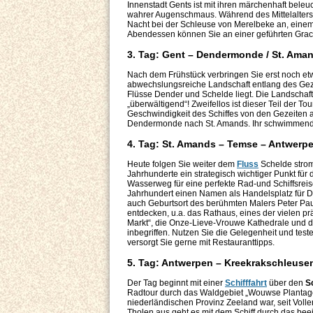
Innenstadt Gents ist mit ihren märchenhaft beleuc
wahrer Augenschmaus. Während des Mittelalters 
Nacht bei der Schleuse von Merelbeke an, einem 
Abendessen können Sie an einer geführten Gracht
3. Tag: Gent – Dendermonde / St. Aman
Nach dem Frühstück verbringen Sie erst noch et
abwechslungsreiche Landschaft entlang des Ge
Flüsse Dender und Schelde liegt. Die Landschaft 
„überwältigend“! Zweifellos ist dieser Teil der To
Geschwindigkeit des Schiffes von den Gezeiten a
Dendermonde nach St. Amands. Ihr schwimmendes 
4. Tag: St. Amands – Temse – Antwerpe
Heute folgen Sie weiter dem
Fluss
Schelde strom
Jahrhunderte ein strategisch wichtiger Punkt für
Wasserweg für eine perfekte Rad-und Schiffsreise
Jahrhundert einen Namen als Handelsplatz für D
auch Geburtsort des berühmten Malers Peter Paul
entdecken, u.a. das Rathaus, eines der vielen p
Markt“, die Onze-Lieve-Vrouwe Kathedrale und das
inbegriffen. Nutzen Sie die Gelegenheit und tes
versorgt Sie gerne mit Restauranttipps.
5. Tag: Antwerpen – Kreekrakschleusen
Der Tag beginnt mit einer
Schifffahrt
über den
S
Radtour durch das Waldgebiet „Wouwse Plantage“ u
niederländischen Provinz Zeeland war, seit Vol
Tholen aus geht es mit dem Schiff durch das bee