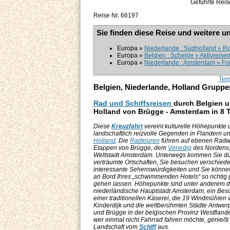
Geführte Reis
Reise Nr. 66197
Sie finden diese Reise und weitere u
Europa »
Niederlande : Südholland » Ra
Europa »
Belgien : Schelde » Aktivreise
Europa »
Niederlande : Amsterdam » For
Ter
Belgien, Niederlande, Holland Grupp
Rad und Schiffsreisen
durch Belgien 
Holland von Brügge - Amsterdam in 8 
Diese
Kreuzfahrt
vereint kulturelle Höhepunkte 
landschaftlich reizvolle Gegenden in Flandern u
Holland
. Die
Radtouren
führen auf ebenen Radw
Etappen von Brügge, dem
Venedig
des Nordens,
Weltstadt Amsterdam. Unterwegs kommen Sie du
verträumte Ortschaften, Sie besuchen verschied
interessante Sehenswürdigkeiten und Sie können
an Bord Ihres „schwimmenden Hotels“ so richtig 
gehen lassen. Höhepunkte sind unter anderem d
niederländische Hauptstadt Amsterdam, ein Bes
einer traditionellen Käserei, die 19 Windmühlen 
Kinderdijk und die weltberühmten Städte Antwer
und Brügge in der belgischen Provinz Westfland
wer einmal nicht Fahrrad fahren möchte, genießt
Landschaft vom
Schiff
aus.