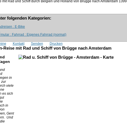
e mit Rad und Schiff durch Belgien und Holland von Brügge nach Amsterdam
1399
nter folgenden Kategorien:
dreisen : E-Bike
n
mular : Fahrrad : Eigenes Fahrrad (normal)
mine
Kontakt
Senden
Drucken
en-Reise mit Rad und Schiff von Brügge nach Amsterdam
und
Tagen
und
nd
egen in
 zur
rch viele
ene
 es sich
gut
ie
uch in
von
pen, Gent
ern. Und
 die