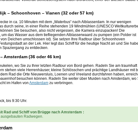
rdijk – Schoonhoven – Vianen (32 oder 57 km)
recke in ca. 10 Minuten mit dem „Waterbus“ nach Alblasserdam. In nur wenigen
das durch seine, in einer Reihe stehenden 19 Windmühlen (UNESCO Weltkulturerb
 können Sie besuchen, also nicht vergessen, die Kamera einzupacken! Die
, um das Wasser aus dem tiefliegenden Alblasserwaard zu pumpen (ein Polder ist
ie von Deichen umschlossen ist). Sie setzen Ihre Radtour über Schoonhoven
Festungsstadt an der Lek. Hier legt das Schiff für die heutige Nacht an und Sie hab
m Spaziergang zu entdecken.
n – Amsterdam (36 oder 46 km)
eukelen, wo Sie zu Ihrer letzten Radtour von Bord gehen. Radeln Sie am traumhaft
rn stehen viele Herrenhäuser, kleine Schlösschen und prächtige Landhäuser mit b
 dem Rad die Orte Nieuwersluis, Loenen und Vreeland durchfahren haben, erreic
sebauernhof besuchen können. Radeln Sie weiter über Muiden nach Amsterdam, wo 
Nacht im Hafen von
Amsterdam
zu verbringen.
k, bis 9:30 Uhr.
it Rad und Schiff von Brügge nach Amsterdam :
ut ausgebauten Radwegen.
terdam