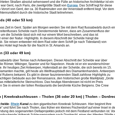
hteten Straßen absolut sehenswert und die Fülle an historischer Architektur ist ein
war Gent, nach Paris, die zweitgrößte Stadt von
Europa
. Das Schiff legt für diese
Vorort von Gent, der ca. 30 Radminuten von der Innenstadt entfernt liegt. Vor dem
enrundfahrt durch die historische Stadt teilnehmen.
ds (40 oder 53 km)
was Zeit in Gent. Später am Morgen werden Sie mit dem Rad flussabwärts durch ei
zeitenflusses Schelde nach Dendermonde fahren, dass am Zusammenfluss der
um die Schelde lässt sich mit nur einem Wort beschreiben, und das ist
ur einer der Natur- Highlights. In diesem Abschnitt der Schelde hängt die
b. Sie reisen entweder mit dem Rad oder dem Schiff (je nach Tidestand) von
Hotel legt heute für die Nacht in St. Amands an.
n (33 oder 49 km)
abwärts über Temse nach Antwerpen. Dieser Abschnitt der Schelde war über
 die Römer, Wikinger, Spanier und für Napoleon. Heute ist er ein wunderschöner
. Ihr heutiges Ziel Antwerpen, Hafenstadt an der Schelde, die sich bereits im 15.
iamanten machte, gilt heute als Welthauptstadt des Diamantenhandels. Antwerpen 
 Rubens bekannt. Es gibt in dieser faszinierenden Stadt zahllose Highlights zu
rächtigen Gebäude aus der Renaissance, den historischen große Marktplatz „Grote
 mittelalterliche Steinschloss. Das heutige Abendessen ist nicht im Preis
ten Sie in einem der tollen Restaurants die berühmte Küche Belgiens. Die Crew
 | Kreekrakschleusen – Tholen (36 oder 20 km) | Tholen – Dordre
chelde
-
Rhein
Kanal
zu den gigantischen Kreekrak Schleusen. Hier beginnt Ihre
nd führt Sie nach Tholen, das früher ein kleines Fischerdorf auf einer Insel in d
lendung des sogenannten Deltaprojektes jedoch mit dem Festland verbunden ist. Vo
indruckende Volkerak Schleusensystem nach Dordrecht, einer der ältesten Städte 