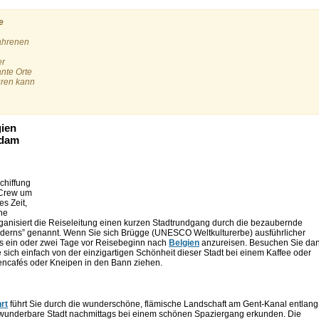
e
fahrenen
er
nte Orte
uren kann
gien
rdam
schiffung
 Crew um
s Zeit,
ine
nisiert die Reiseleitung einen kurzen Stadtrundgang durch die bezaubernde
landerns” genannt. Wenn Sie sich Brügge (UNESCO Weltkulturerbe) ausführlicher
s ein oder zwei Tage vor Reisebeginn nach
Belgien
anzureisen. Besuchen Sie da
sich einfach von der einzigartigen Schönheit dieser Stadt bei einem Kaffee oder
ßencafés oder Kneipen in den Bann ziehen.
rt
führt Sie durch die wunderschöne, flämische Landschaft am Gent-Kanal entlang
e wunderbare Stadt nachmittags bei einem schönen Spaziergang erkunden. Die