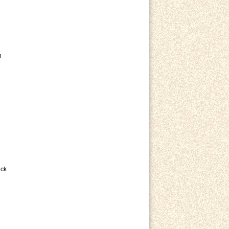
n
eck