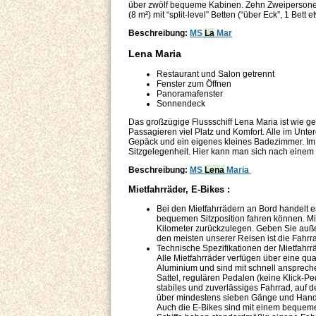
über zwölf bequeme Kabinen. Zehn Zweipersonen
(8 m²) mit “split-level” Betten (“über Eck”, 1 Bett 
Beschreibung:
MS
La
Mar
Lena Maria
Restaurant und Salon getrennt
Fenster zum Öffnen
Panoramafenster
Sonnendeck
Das großzügige Flussschiff Lena Maria ist wie ge
Passagieren viel Platz und Komfort. Alle im Unte
Gepäck und ein eigenes kleines Badezimmer. Im 
Sitzgelegenheit. Hier kann man sich nach einem 
Beschreibung:
MS
Lena
Maria
Mietfahrräder, E-Bikes :
Bei den Mietfahrrädern an Bord handelt e
bequemen Sitzposition fahren können. Mit
Kilometer zurückzulegen. Geben Sie auße
den meisten unserer Reisen ist die Fahrr
Technische Spezifikationen der Mietfahrr
Alle Mietfahrräder verfügen über eine qu
Aluminium und sind mit schnell ansprec
Sattel, regulären Pedalen (keine Klick-Pe
stabiles und zuverlässiges Fahrrad, auf
über mindestens sieben Gänge und Handb
Auch die E-Bikes sind mit einem bequeme