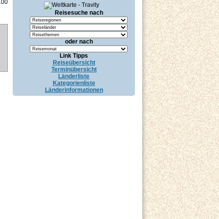
.00
Reisesuche nach
oder nach
Link Tipps
Reiseübersicht
Terminübersicht
Länderliste
Kategorienliste
Länderinformationen