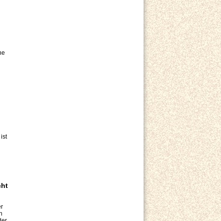
ne
ist
cht
er
n
der