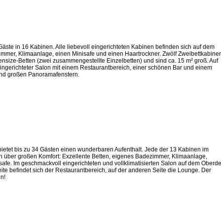
Gäste in 16 Kabinen. Alle liebevoll eingerichteten Kabinen befinden sich auf dem
mmer, Klimaanlage, einen Minisafe und einen Haartrockner. Zwölf Zweibettkabine
ensize-Betten (zwei zusammengestellte Einzelbetten) und sind ca. 15 m² groß. Auf
ingerichteter Salon mit einem Restaurantbereich, einer schönen Bar und einem
und großen Panoramafenstern.
ietet bis zu 34 Gästen einen wunderbaren Aufenthalt. Jede der 13 Kabinen im
n über großen Komfort: Exzellente Betten, eigenes Badezimmer, Klimaanlage,
isafe. Im geschmackvoll eingerichteten und vollklimatisierten Salon auf dem Oberd
eite befindet sich der Restaurantbereich, auf der anderen Seite die Lounge. Der
n!