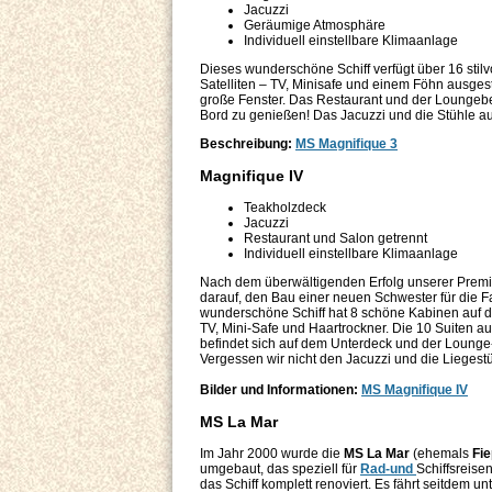
Jacuzzi
Geräumige Atmosphäre
Individuell einstellbare Klimaanlage
Dieses wunderschöne Schiff verfügt über 16 stil
Satelliten – TV, Minisafe und einem Föhn ausges
große Fenster. Das Restaurant und der Loungebe
Bord zu genießen! Das Jacuzzi und die Stühle 
Beschreibung:
MS Magnifique 3
Magnifique IV
Teakholzdeck
Jacuzzi
Restaurant und Salon getrennt
Individuell einstellbare Klimaanlage
Nach dem überwältigenden Erfolg unserer Premium
darauf, den Bau einer neuen Schwester für die F
wunderschöne Schiff hat 8 schöne Kabinen auf 
TV, Mini-Safe und Haartrockner. Die 10 Suiten 
befindet sich auf dem Unterdeck und der Lounge
Vergessen wir nicht den Jacuzzi und die Lieges
Bilder und Informationen:
MS Magnifique IV
MS La Mar
Im Jahr 2000 wurde die
MS La Mar
(ehemals
Fie
umgebaut, das speziell für
Rad-und
Schiffsreise
das Schiff komplett renoviert. Es fährt seitdem