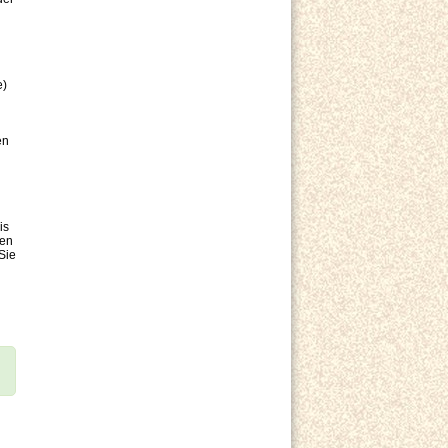
e)
en
is
hen
Sie