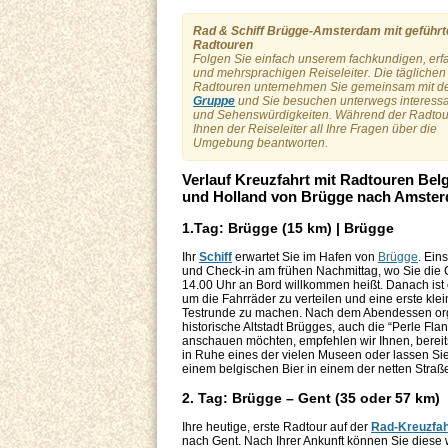
Rad & Schiff Brügge-Amsterdam mit geführt
Radtouren
Folgen Sie einfach unserem fachkundigen, er
und mehrsprachigen Reiseleiter. Die täglichen
Radtouren unternehmen Sie gemeinsam mit d
Gruppe
und Sie besuchen unterwegs interessa
und Sehenswürdigkeiten. Während der Radto
Ihnen der Reiseleiter all Ihre Fragen über die
Umgebung beantworten.
Verlauf Kreuzfahrt mit Radtouren Bel
und Holland von Brügge nach Amste
1.Tag: Brügge (15 km) | Brügge
Ihr
Schiff
erwartet Sie im Hafen von
Brügge
. Ein
und Check-in am frühen Nachmittag, wo Sie die
14.00 Uhr an Bord willkommen heißt. Danach ist e
um die Fahrräder zu verteilen und eine erste kle
Testrunde zu machen. Nach dem Abendessen orga
historische Altstadt Brügges, auch die “Perle F
anschauen möchten, empfehlen wir Ihnen, bereit
in Ruhe eines der vielen Museen oder lassen Sie 
einem belgischen Bier in einem der netten Stra
2. Tag: Brügge – Gent (35 oder 57 km)
Ihre heutige, erste Radtour auf der
Rad-Kreuzfah
nach Gent. Nach Ihrer Ankunft können Sie dies