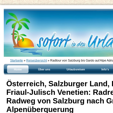
Startseite
»
Reiseübersicht
» Radtour von Salzburg bis Gardo auf Alpe Ad
Home
Über uns
Urlaubsreisen
Info's
Österreich, Salzburger Land, K
Friaul-Julisch Venetien: Radr
Radweg von Salzburg nach Gr
Alpenüberquerung