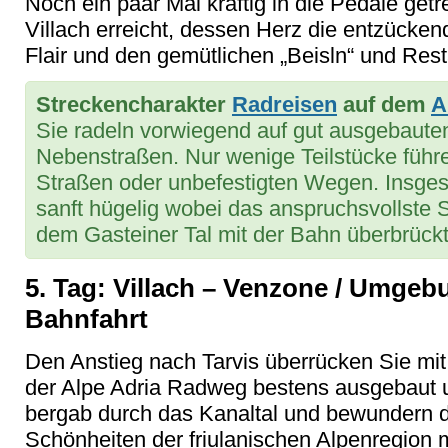
Noch ein paar Mal kräftig in die Pedale get
Villach erreicht, dessen Herz die entzücken
Flair und den gemütlichen „Beisln“ und Resta
Streckencharakter
Radreisen
auf dem
A
Sie radeln vorwiegend auf gut ausgebaut
Nebenstraßen. Nur wenige Teilstücke führ
Straßen oder unbefestigten Wegen. Insges
sanft hügelig wobei das anspruchsvollste
dem Gasteiner Tal mit der Bahn überbrück
5. Tag: Villach – Venzone / Umgeb
Bahnfahrt
Den Anstieg nach Tarvis überrücken Sie mi
der Alpe Adria Radweg bestens ausgebaut u
bergab durch das Kanaltal und bewundern 
Schönheiten der friulanischen Alpenregion m