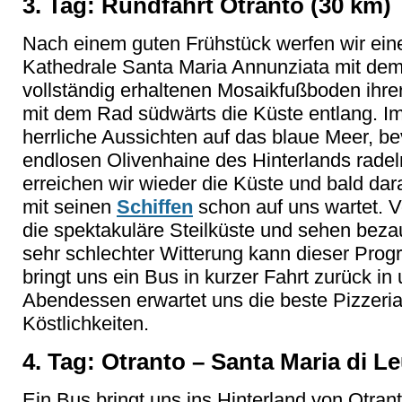
3. Tag: Rundfahrt Otranto (30 km)
Nach einem guten Frühstück werfen wir eine
Kathedrale Santa Maria Annunziata mit dem 
vollständig erhaltenen Mosaikfußboden ihrer
mit dem Rad südwärts die Küste entlang. I
herrliche Aussichten auf das blaue Meer, bev
endlosen Olivenhaine des Hinterlands rade
erreichen wir wieder die Küste und bald dar
mit seinen
Schiffen
schon auf uns wartet. 
die spektakuläre Steilküste und sehen bez
sehr schlechter Witterung kann dieser Pro
bringt uns ein Bus in kurzer Fahrt zurück i
Abendessen erwartet uns die beste Pizzeria 
Köstlichkeiten.
4. Tag: Otranto – Santa Maria di L
Ein Bus bringt uns ins Hinterland von Otra