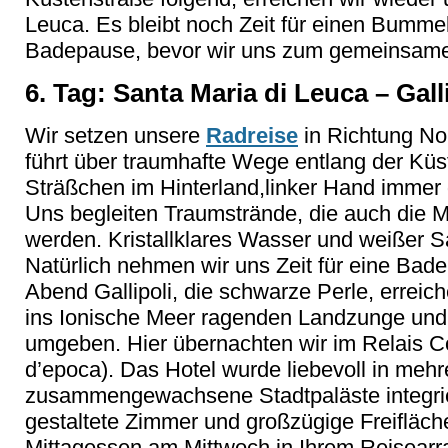
Leuca. Es bleibt noch Zeit für einen Bumme
Badepause, bevor wir uns zum gemeinsam
6. Tag: Santa Maria di Leuca – Gall
Wir setzen unsere
Radreise
in Richtung No
führt über traumhafte Wege entlang der Küs
Sträßchen im Hinterland,linker Hand immer
Uns begleiten Traumstrände, die auch die 
werden. Kristallklares Wasser und weißer Sa
Natürlich nehmen wir uns Zeit für eine Bad
Abend Gallipoli, die schwarze Perle, erreiche
ins Ionische Meer ragenden Landzunge und 
umgeben. Hier übernachten wir im Relais C
d’epoca). Das Hotel wurde liebevoll in meh
zusammengewachsene Stadtpaläste integriert
gestaltete Zimmer und großzügige Freifläch
Mittagessen am Mittwoch in Ihrem Reisearran