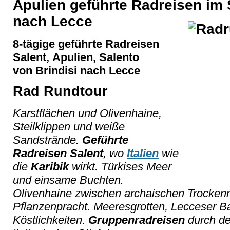
Apulien geführte Radreisen im 
nach Lecce
8-tägige geführte Radreisen
Salent,
Apulien, Salento
von Brindisi nach Lecce
Rad Rundtour
Karstflächen und Olivenhaine,
Steilklippen und weiße
Sandstrände.
Geführte
Radreisen Salent
, wo
Italien
wie
die
Karibik
wirkt. Türkises Meer
und einsame Buchten.
Olivenhaine zwischen archaischen Trocken
Pflanzenpracht. Meeresgrotten, Lecceser Ba
Köstlichkeiten.
Gruppenradreisen
durch de