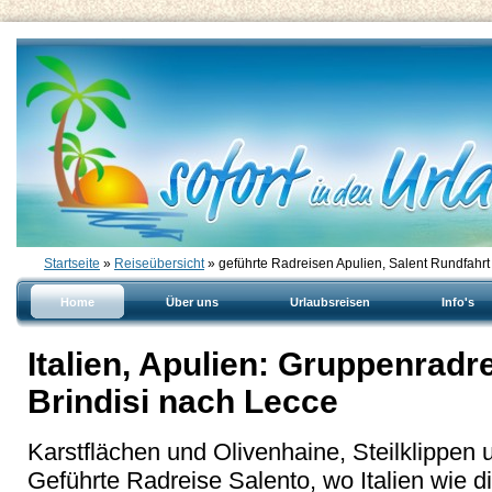
Startseite
»
Reiseübersicht
» geführte Radreisen Apulien, Salent Rundfahrt
Home
Über uns
Urlaubsreisen
Info's
Italien, Apulien: Gruppenradr
Brindisi nach Lecce
Karstflächen und Olivenhaine, Steilklippen
Geführte Radreise Salento, wo Italien wie di