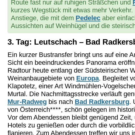
Route fast nur auf ruhigen Sträßchen und
kurzes Wegstück mit etwas mehr Verkehr. 
Anstiege, die mit dem
Pedelec
aber einfac
Aussichten auf Weinhügel und die steiris
3. Tag: Leutschach – Bad Radkers
Ein kurzer Bustransfer bringt uns auf eine 
Sicht ein beeindruckendes Panorama eröffne
Radtour heute entlang der Südsteirischen 
Weinanbaugebiete von
Europa
. Begleitet
Klapotetz, einer Art Windmühlen-Vogelsche
Murtal. Die Nachmittagsstrecke verläuft ge
Mur-Radweg
bis nach
Bad Radkersburg
.
von Österreich****, schön gelegen im histo
Vor dem Abendessen bleibt genügend Zeit,
Hotels zu genießen oder durch die vorbildlich
flanieren. Zum Abendessen treffen wir uns 