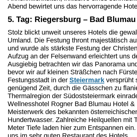
Abend bewirtet uns das hervorragende Hotel
5. Tag: Riegersburg – Bad Blumau
Stolz blickt unweit unseres Hotels die gewa
Umland. Die Festung thront majestätisch au
und wurde als stärkste Festung der Christe
Aufzug an der Felsenwand erleichtert uns d
Ausgiebig betrachten wir das Panorama und d
bevor wir auf kleinen Sträßchen nach Fürst
Festungsstadt in der
Steiermark
versprüht 
genügend Zeit, durch die Gässchen zu flanie
Thermalregion der Südoststeiermark einrad
Wellnesshotel Rogner Bad Blumau Hotel & S
Meisterwerk des bekannten österreichischen
Hundertwasser. Zahlreiche Heilquellen mit 
Meter Tiefe laden hier zum Entspannen ein
uns im sehr guten Restaurant des Hotels.