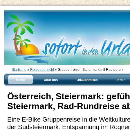
Startseite
»
Reiseübersicht
» Gruppenreisen Steiermark mit Radtouren
Home
Über uns
Urlaubsreisen
Info's
Österreich, Steiermark: gefüh
Steiermark, Rad-Rundreise a
Eine E-Bike Gruppenreise in die Weltkultur
der Südsteiermark. Entspannung im Rogne