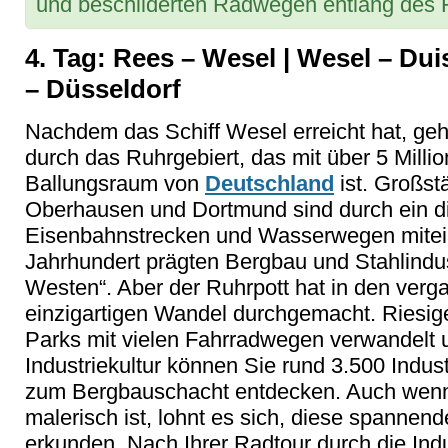
und beschilderten Radwegen entlang des 
4. Tag: Rees – Wesel | Wesel – Dui
– Düsseldorf
Nachdem das Schiff Wesel erreicht hat, geh
durch das Ruhrgebiert, das mit über 5 Mill
Ballungsraum von
Deutschland
ist. Großst
Oberhausen und Dortmund sind durch ein d
Eisenbahnstrecken und Wasserwegen mitei
Jahrhundert prägten Bergbau und Stahlindust
Westen“. Aber der Ruhrpott hat in den ver
einzigartigen Wandel durchgemacht. Riesige
Parks mit vielen Fahrradwegen verwandelt 
Industriekultur können Sie rund 3.500 Indu
zum Bergbauschacht entdecken. Auch wenn 
malerisch ist, lohnt es sich, diese spanne
erkunden. Nach Ihrer Radtour durch die Indu