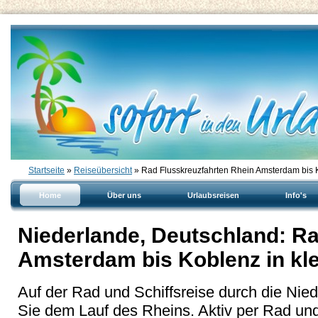
Startseite
»
Reiseübersicht
» Rad Flusskreuzfahrten Rhein Amsterdam bis 
Home
Über uns
Urlaubsreisen
Info's
Niederlande, Deutschland: Ra
Amsterdam bis Koblenz in kl
Auf der Rad und Schiffsreise durch die Nie
Sie dem Lauf des Rheins. Aktiv per Rad un