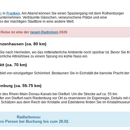
er
in
Franken
. Am Abend können Sie einen Spaziergang mit dem Rothenburger
 unternehmen.
Verträumte Gässchen,
verwunschene Plätze und eine
nes der
mächtigen Stadttore in eine andere Welt.
 Reise ist eine der
neuen Radreisen
2026
unzenhausen (ca. 80 km)
Sie nach Herrieden, wo das mittelalterliche Ambiente noch spürbar ist. Bevor Sie Ih
rrliche Altmühlsee zu einem Sprung ins kühle Nass ein.
tt (ca. 70 km)
bild von einzigartiger Schönheit. Bestaunen Sie in Eichstätt die barocke Pracht der
enburg (ca. 55-75 km)
e des Rhein-Main-Donau-Kanals bei Dietfurt. Um die Strecke auf ca. 55 km
er von Dietfurt nach Riedenburg vor Ort zu reservieren (in Eigenregie, Details mit 
 Schätzen aus dem Reich der Kristalle und Edelsteine finden Sie im Kristallmuseu
Radlerbonus:
pro Person bei Buchung bis zum 28.02.