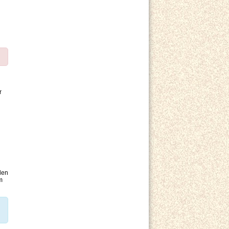
r
den
m