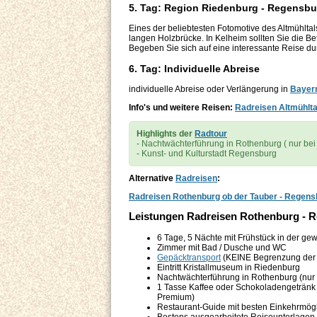
5. Tag: Region Riedenburg - Regensbu
Eines der beliebtesten Fotomotive des Altmühlta
langen Holzbrücke. In Kelheim sollten Sie die Bef
Begeben Sie sich auf eine interessante Reise d
6. Tag: Individuelle Abreise
individuelle Abreise oder Verlängerung in
Bayer
Info's und weitere Reisen:
Radreisen Altmühlta
Highlights der
Radtour
- Nachtwächterführung in Rothenburg ( nur b
- Kunst- und Kulturstadt Regensburg
Alternative
Radreisen
:
Radreisen Rothenburg ob der Tauber - Regens
Leistungen Radreisen Rothenburg - 
6 Tage, 5 Nächte mit Frühstück in der ge
Zimmer mit Bad / Dusche und WC
Gepäcktransport
(KEINE Begrenzung der G
Eintritt Kristallmuseum in Riedenburg
Nachtwächterführung in Rothenburg (nur
1 Tasse Kaffee oder Schokoladengetränk +
Premium)
Restaurant-Guide mit besten Einkehrmögl