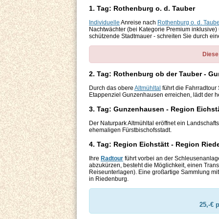
1. Tag: Rothenburg o. d. Tauber
Individuelle
Anreise nach
Rothenburg o. d. Taub
Nachtwächter (bei Kategorie Premium inklusive)
schützende
Stadtmauer - schreiten Sie durch ei
Diese
2. Tag: Rothenburg ob der Tauber - G
Durch das obere
Altmühltal
führt die Fahrradtour 
Etappenziel Gunzenhausen erreichen, lädt der he
3. Tag: Gunzenhausen - Region Eichstä
Der Naturpark Altmühltal eröffnet ein Landschafts
ehemaligen Fürstbischofsstadt.
4. Tag: Region Eichstätt - Region Ried
Ihre
Radtour
führt vorbei an der Schleusenanlag
abzukürzen, besteht die Möglichkeit, einen Transf
Reiseunterlagen). Eine großartige Sammlung mit
in Riedenburg.
25,-€ 