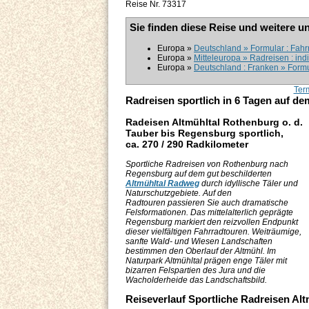
Reise Nr. 73317
Sie finden diese Reise und weitere u
Europa »
Deutschland » Formular : Fahrr
Europa »
Mitteleuropa » Radreisen : ind
Europa »
Deutschland : Franken » Formu
Ter
Radreisen sportlich in 6 Tagen auf d
Radeisen Altmühltal Rothenburg o. d.
Tauber bis Regensburg sportlich,
ca. 270 / 290 Radkilometer
Sportliche Radreisen von Rothenburg nach
Regensburg auf dem gut beschilderten
Altmühltal Radweg
durch idyllische Täler und
Naturschutzgebiete. Auf den
Radtouren passieren Sie auch dramatische
Felsformationen. Das mittelalterlich geprägte
Regensburg markiert den reizvollen Endpunkt
dieser vielfältigen Fahrradtouren. Weiträumige,
sanfte Wald- und Wiesen Landschaften
bestimmen den Oberlauf der Altmühl. Im
Naturpark Altmühltal prägen enge Täler mit
bizarren Felspartien des Jura und die
Wacholderheide das Landschaftsbild.
Reiseverlauf Sportliche Radreisen A