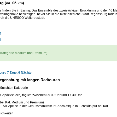
rg (ca. 65 km)
ls finden Sie in Essing. Das Ensemble des zweistöckigen Bruckturms und der 46 Me
reiungshalle besichtigen, bevor Sie in die mittelalterliche Stadt Regensburg radeln
urch die UNESCO Welterbestadt.
n
.
l
ei Kategorie Medium und Premium)
burg 7 Tage, 6 Nächte
Regensburg mit langen Radtouren
wünschten Kategorie
epäckstücke) täglich zwischen 09.00 Uhr und 17.30 Uhr
 bei Kat. Medium und Premium)
 Süßspeise in der Genussmanufaktur Chocolatique in Eichstätt (nur bei Kat.
ichkeiten