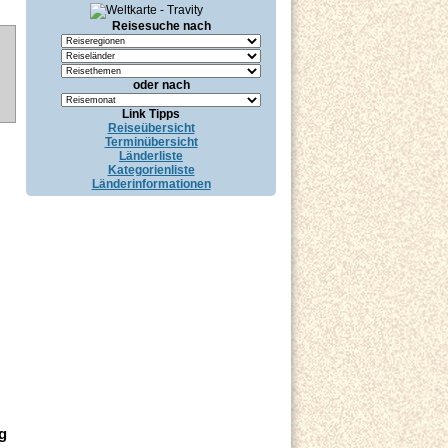
Reisesuche nach
oder nach
Link Tipps
Reiseübersicht
Terminübersicht
Länderliste
Kategorienliste
Länderinformationen
g