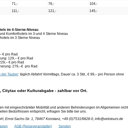
71,-
76,-
104,-
111,-
121,-
145,-
tels im 4-Sterne-Niveau
 und Komforthotels im 3-und 4 Sterne Niveau
hotels im 3 Sterne Niveau
,– € pro Rad
erung: 129,– € pro Rad
229,– € pro Rad
icherung: 279,–€ pro Rad
 der Tauber
: täglich Abfahrt Vormittags, Dauer ca. 3 Std., € 99,– pro Person ohne
, Citytax oder Kulturabgabe - zahlbar vor Ort.
en mit eingeschränkter Mobilität und anderen Behinderungen im Allgemeinen nich
len Bedürfnissen entspricht, erfragen Sie bitte bei uns.
bH, Ernst-Sachs-Str. 1, 78467 Konstanz, +49 (0)7531/9828-0, info@velotours.de
ragen
AGB (Reiseveranstalter)
Senden