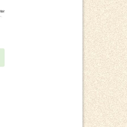
ter
.