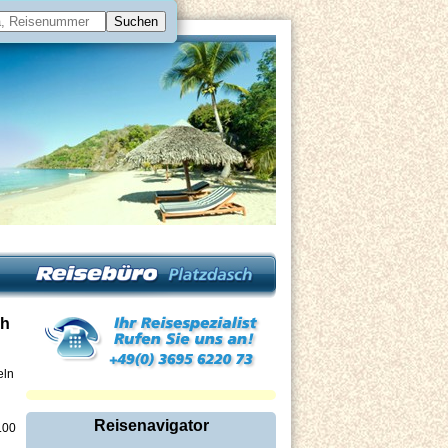
ch
eln
Reisenavigator
.00