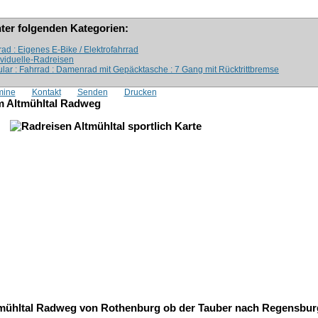
nter folgenden Kategorien:
ad : Eigenes E-Bike / Elektrofahrrad
ividuelle-Radreisen
lar : Fahrrad : Damenrad mit Gepäcktasche : 7 Gang mit Rücktrittbremse
mine
Kontakt
Senden
Drucken
em Altmühltal Radweg
ltmühltal Radweg von Rothenburg ob der Tauber nach Regensbur