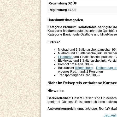
Regensburg DZ ÜF
Regensburg EZ ÜF
Unterkunftskategorien
Kategorie Premium: komfortable, sehr gute Ho
Kategorie Medium:
gute bis sehr gute Gasthöfe
Kategorie Basic:
gute Gasthöfe und Mittelklasse
Extras:
Mietrad und 1 Satteltasche, pauschal: 99
Mietrad und 1 Satteltasche, inkl. Versich
Elektrorad
und 1 Satteltasche, pauschal: 
Elektrorad und 1 Satteltasche, inkl. Vers
Komoot pro Reise: 30,- €
Bustransfer
Regensburg
–
Rothenburg ob
eigenes Rad, mind. 2 Personen
Transport eigenes Rad: 30,- €
Nicht im Reisepreis enthaltene Kurtaxe
Hinweise
Barrierefreiheit
: Unsere Reisen sind für Mensch
geeignet. Ob diese Reise dennoch Ihren individuel
Anbieterkennzeichnung:
velotours Touristik Gm
Jetzt Anf