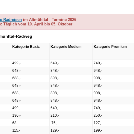
he Radreisen
im Altmühltal - Termine 2026
: Täglich vom 10. April bis 05. Oktober
ltmühltal-Radweg
Kategorie Basic
Kategorie Medium
Kategorie Premium
499,-
649,-
749,-
648,-
848,-
948,-
688,-
898,-
998,-
648,-
848,-
948,-
688,-
898,-
998,-
648,-
848,-
948,-
499,-
649,-
749,-
190,-
210,-
250,-
68,-
76,-
127,-
115,-
129,-
199,-