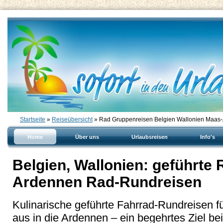
Startseite
»
Reiseübersicht
» Rad Gruppenreisen Belgien Wallonien Maas
Home
Über uns
Urlaubsreisen
Info's
Belgien, Wallonien: geführte 
Ardennen Rad-Rundreisen
Kulinarische geführte Fahrrad-Rundreisen f
aus in die Ardennen – ein begehrtes Ziel b