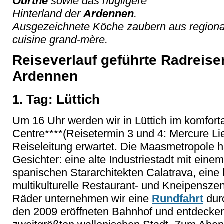
Ourthe
sowie das hügligere
Hinterland der
Ardennen
.
Ausgezeichnete Köche zaubern aus regionale
cuisine grand-mère.
Reiseverlauf geführte Radreise
Ardennen
1. Tag: Lüttich
Um 16 Uhr werden wir in Lüttich im komfort
Centre****(Reisetermin 3 und 4: Mercure Li
Reiseleitung erwartet. Die Maasmetropole ha
Gesichter: eine alte Industriestadt mit ei
spanischen Stararchitekten Calatrava, eine
multikulturelle Restaurant- und Kneipensz
Räder unternehmen wir eine
Rundfahrt
durc
den 2009 eröffneten Bahnhof und entdecken