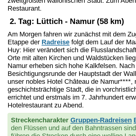
zweitgrößten wallonischen Stadt. Zum Abend
Restaurant.
2. Tag: Lüttich - Namur (58 km)
Am Morgen fahren wir zunächst mit dem Zug
Etappe der
Radreise
folgt dem Lauf der Maa
Huy: Hier verändert sich die Flusslandschaf
Orte mit alten Kirchen und Waldstücken li
Namur erheben sich hohe Kalkfelsen. Nach 
Besichtigungsrunde der Hauptstadt der Wal
unser nobles Hotel Château de Namur****, m
geschichtsträchtige Stadt, die in vorchristlic
errichtet und erstmals im 7. Jahrhundert er
Hotelrestaurant zu Abend.
Streckencharakter
Gruppen-Radreisen
den Flüssen und auf den Bahntrassen sind 
führen die Strecken durch eine wellige La