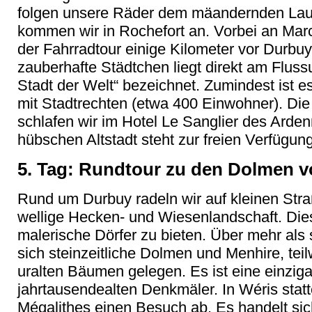
folgen unsere Räder dem mäandernden Lauf
kommen wir in Rochefort an. Vorbei an Ma
der Fahrradtour einige Kilometer vor Durbuy
zauberhafte Städtchen liegt direkt am Flussu
Stadt der Welt“ bezeichnet. Zumindest ist es
mit Stadtrechten (etwa 400 Einwohner). D
schlafen wir im Hotel Le Sanglier des Arden
hübschen Altstadt steht zur freien Verfügung
5. Tag: Rundtour zu den Dolmen v
Rund um Durbuy radeln wir auf kleinen St
wellige Hecken- und Wiesenlandschaft. Die
malerische Dörfer zu bieten. Über mehr als 
sich steinzeitliche Dolmen und Menhire, te
uralten Bäumen gelegen. Es ist eine einzig
jahrtausendealten Denkmäler. In Wéris stat
Mégalithes einen Besuch ab. Es handelt sic