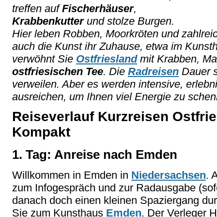
treffen auf
Fischerhäuser
,
Krabbenkutter
und stolze Burgen.
Hier leben Robben, Moorkröten und zahlreic
auch die Kunst ihr Zuhause, etwa im Kuns
verwöhnt Sie
Ostfriesland
mit Krabben, Ma
ostfriesischen Tee
. Die
Radreisen
Dauer si
verweilen. Aber es werden intensive, erlebn
ausreichen, um Ihnen viel Energie zu schen
Reiseverlauf Kurzreisen Ostfri
Kompakt
1. Tag: Anreise nach Emden
Willkommen in Emden in
Niedersachsen
. 
zum Infogespräch und zur Radausgabe (sof
danach doch einen kleinen Spaziergang durch
Sie zum Kunsthaus
Emden
. Der Verleger H