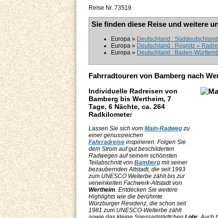
Reise Nr. 73519
Sie finden diese Reise und weitere u
Europa »
Deutschland : Süddeutschland 
Europa »
Deutschland : Regnitz » Radre
Europa »
Deutschland : Baden-Württembe
Fahrradtouren von Bamberg nach We
Individuelle Radreisen von
Bamberg bis Wertheim, 7
Tage, 6 Nächte, ca. 264
Radkilomete
r
Lassen Sie sich vom
Main-Radweg
zu
einer genussreichen
Fahrradreise
inspirieren. Folgen Sie
dem Strom auf gut beschilderten
Radwegen auf seinem schönsten
Teilabschnitt von
Bamberg
mit seiner
bezaubernden Altstadt, die seit 1993
zum UNESCO Welterbe zählt bis zur
verwinkelten Fachwerk-Altstadt von
Wertheim
. Entdecken Sie weitere
Highlights wie die berühmte
Würzburger Residenz, die schon seit
1981 zum UNESCO-Welterbe zählt
sowie das kleine Spessartstädtchen
Lohr
. Auch 