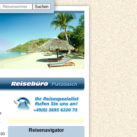
e
s
Reisenavigator
.00