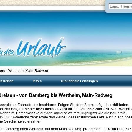
erg - Wertheim, Main-Radweg
ubsreisen
Info's
zubuchbare Leistungen
dreisen - von Bamberg bis Wertheim, Main-Radweg
sreichen Fahrradreise inspirieren. Folgen Sie dem Strom auf gut beschilderten
on Bamberg mit seiner bezaubernden Altstadt, die seit 1993 zum UNESCO Welterb
 Wertheim. Entdecken Sie auf der Radreise weitere Highlights wie die berühmte
NESCO-Welterbe zählt sowie das kleine Spessartstädtchen Lohr. Auch hier gibt e
ine Geschichte zu erzählen.
on Bamberg nach Wertheim auf dem Main Radweg, pro Person im DZ ab Euro
575