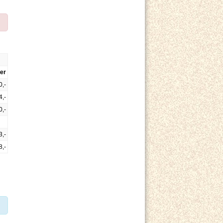
er
0,-
4,-
0,-
3,-
8,-