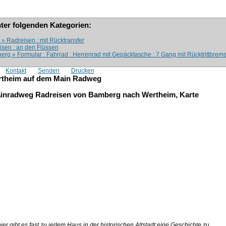
nter folgenden Kategorien:
» Radreisen : mit Rücktransfer
isen : an den Flüssen
rg » Formular : Fahrrad : Herrenrad mit Gepäcktasche : 7 Gang mit Rücktrittbrem
Kontakt
Senden
Drucken
rtheim auf dem Main Radweg
hier gibt es fast zu jedem Haus in der historischen Altstadt eine Geschichte zu