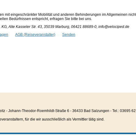
en mit eingeschränkter Mobilität und anderen Behinderungen im Allgemeinen nich
len Bedürfnissen entspricht, erfragen Sie bitte bei uns.
KG, Alte Kasseler Str. 43, 35039 Marburg, 06421 88689-0, info@velociped.de
ragen
AGB (Reiseveranstalter)
Senden
eitz - Johann-Theodor-Roemhildt-Straße 6 - 36433 Bad Salzungen - Tel.: 03695 6
anstaltern, für die wir ausschließlich als Vermittler tätig sind.