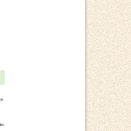
ch
er.