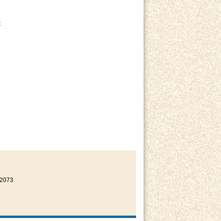
t
22073