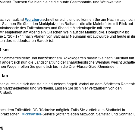
e Vielfalt. Tauchen Sie hier in eine die bunte Gastronomie- und Weinwelt ein!
ch verläuft, ist
Würzburg
schnell erreicht, und so können Sie am Nachmittag noch
 Staunen Sie über den Marktplatz, das Rathaus, die alte Mainbrücke mit Blick auf
kokofassade des Falkenhauses und über die Marienkapelle mit ihren
Wir empfehlen am Abend ein Gläschen Wein auf der Mainbrücke. Höhepunkt ist
 die 1720 - 1744 nach Plänen von Balthasar Neumann erbaut wurde und heute in ih
ten des süddeutschen Barock ist.
0 km
er Sommerresidenz und französischem Rokokogarten radeln Sie nach Karlstadt mit
 ändert sich nun die Landschaft und der charakteristische Weinbau weicht Schatt
en Wegen rollen Sie gemütlich bis in die Drei-Flüsse-Stadt Gemünden.
6 km
r, durch die sich der Main hindurchschlängelt. Vorbei an dem Städtchen Rothenfe
is Marktheidenfeld und Wertheim. Lassen Sie sich hier verzaubern von den
tstadt.
ch dem Frühstück. DB Rückreise möglich. Falls Sie zurück zum Starthotel in
 praktischen
Rücktransfer
-Service (Abfahrt jeden Mittwoch, Samstag und Sonntag
eg