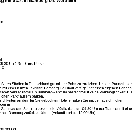
g mit Start in Bamberg bis Wertheim
te
ad
09.30 Uhr) 75,– € pro Person
– €
ößeren Städten in Deutschland gut mit der Bahn zu erreichen. Unsere Partnerhotel
mit einer kurzen Taxifahrt. Bamberg Hallstadt verfügt über einen eigenen Bahnhof
seren Vertragshotels in Bamberg-Zentrum besteht meist keine Parkmöglichkeit. Hi
ntlichen Parkhäusern parken.
glichkeiten an dem für Sie gebuchten Hotel erhalten Sie mit den ausführlichen
beginn
 Samstag und Sonntag besteht die Möglichkeit, um 09:30 Uhr per Transfer mit ein
nach Bamberg zurück zu fahren (Ankunft dort ca. 12:00 Uhr).
bar vor Ort