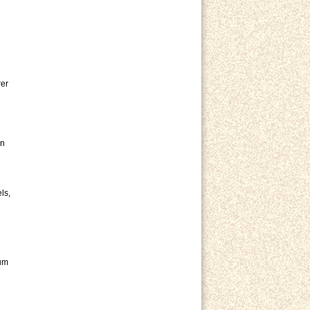
rer
en
ls,
 um