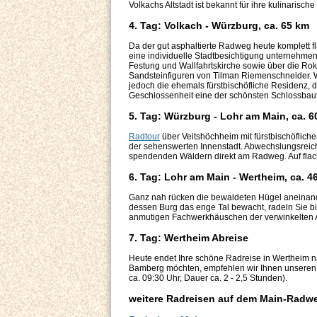
Volkachs Altstadt ist bekannt für ihre kulinarisch
4. Tag: Volkach - Würzburg, ca. 65 km
Da der gut asphaltierte Radweg heute komplett fla
eine individuelle Stadtbesichtigung unternehmen.
Festung und Wallfahrtskirche sowie über die Ro
Sandsteinfiguren von Tilman Riemenschneider. 
jedoch die ehemals fürstbischöfliche Residenz,
Geschlossenheit eine der schönsten Schlossbau
5. Tag: Würzburg - Lohr am Main, ca. 6
Radtour
über Veitshöchheim mit fürstbischöflich
der sehenswerten Innenstadt. Abwechslungsreich
spendenden Wäldern direkt am Radweg. Auf flach
6. Tag: Lohr am Main - Wertheim, ca. 4
Ganz nah rücken die bewaldeten Hügel aneinande
dessen Burg das enge Tal bewacht, radeln Sie b
anmutigen Fachwerkhäuschen der verwinkelten Al
7. Tag: Wertheim Abreise
Heute endet Ihre schöne Radreise in Wertheim na
Bamberg möchten, empfehlen wir Ihnen unseren
ca. 09:30 Uhr, Dauer ca. 2 - 2,5 Stunden).
weitere Radreisen auf dem Main-Radw