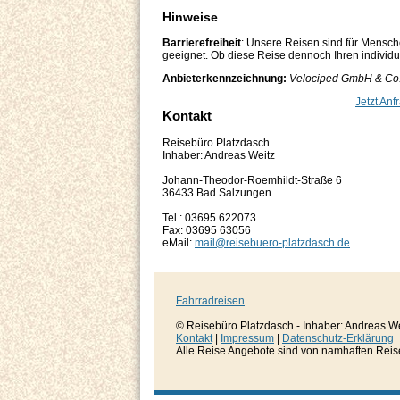
Hinweise
Barrierefreiheit
: Unsere Reisen sind für Mensch
geeignet. Ob diese Reise dennoch Ihren individuel
Anbieterkennzeichnung:
Velociped GmbH & Co. 
Jetzt Anf
Kontakt
Reisebüro Platzdasch
Inhaber: Andreas Weitz
Johann-Theodor-Roemhildt-Straße 6
36433 Bad Salzungen
Tel.: 03695 622073
Fax: 03695 63056
eMail:
mail@reisebuero-platzdasch.de
Fahrradreisen
© Reisebüro Platzdasch - Inhaber: Andreas W
Kontakt
|
Impressum
|
Datenschutz-Erklärung
Alle Reise Angebote sind von namhaften Reisever