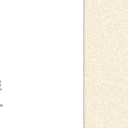
s
.
er
em