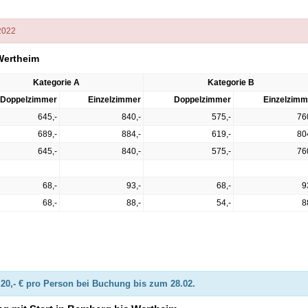
.2022
Wertheim
Kategorie A
Kategorie B
Doppelzimmer
Einzelzimmer
Doppelzimmer
Einzelzimm
645,-
840,-
575,-
76
689,-
884,-
619,-
80
645,-
840,-
575,-
76
68,-
93,-
68,-
9
68,-
88,-
54,-
8
20,- € pro Person bei Buchung bis zum 28.02.