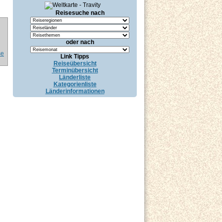
Reisesuche nach
oder nach
se
Link Tipps
Reiseübersicht
Terminübersicht
Länderliste
Kategorienliste
Länderinformationen