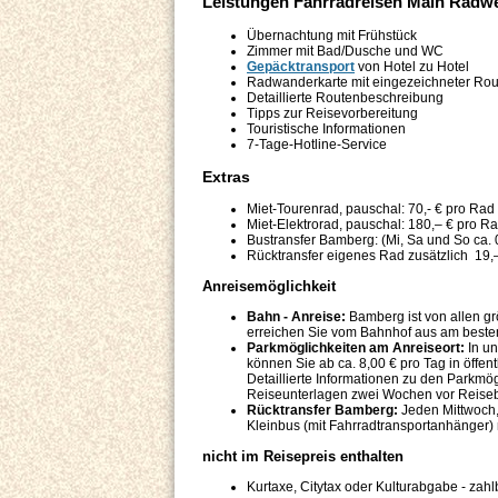
Leistungen Fahrradreisen Main Radwe
Übernachtung mit Frühstück
Zimmer mit Bad/Dusche und WC
Gepäcktransport
von Hotel zu Hotel
Radwanderkarte mit eingezeichneter Rou
Detaillierte Routenbeschreibung
Tipps zur Reisevorbereitung
Touristische Informationen
7-Tage-Hotline-Service
Extras
Miet-Tourenrad, pauschal: 70,- € pro Rad
Miet-Elektrorad, pauschal: 180,– € pro R
Bustransfer Bamberg: (Mi, Sa und So ca. 
Rücktransfer eigenes Rad zusätzlich 19,
Anreisemöglichkeit
Bahn - Anreise:
Bamberg ist von allen gr
erreichen Sie vom Bahnhof aus am besten 
Parkmöglichkeiten am Anreiseort:
In un
können Sie ab ca. 8,00 € pro Tag in öffe
Detaillierte Informationen zu den Parkmö
Reiseunterlagen zwei Wochen vor Reise
Rücktransfer Bamberg:
Jeden Mittwoch,
Kleinbus (mit Fahrradtransportanhänger) 
nicht im Reisepreis enthalten
Kurtaxe, Citytax oder Kulturabgabe - zahl