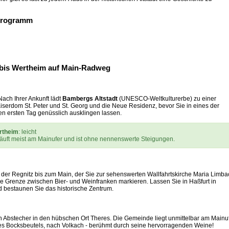
 Programm
 bis Wertheim auf Main-Radweg
 Nach Ihrer Ankunft lädt
Bambergs Altstadt
(UNESCO-Weltkulturerbe) zu einer
serdom St. Peter und St. Georg und die Neue Residenz, bevor Sie in eines der
n ersten Tag genüsslich ausklingen lassen.
rtheim
: leicht
äuft meist am Mainufer und ist ohne nennenswerte Steigungen.
 der Regnitz bis zum Main, der Sie zur sehenswerten Wallfahrtskirche Maria Limba
die Grenze zwischen Bier- und Weinfranken markieren. Lassen Sie in Haßfurt in
 bestaunen Sie das historische Zentrum.
in Abstecher in den hübschen Ort Theres. Die Gemeinde liegt unmittelbar am Mainuf
des Bocksbeutels, nach Volkach - berühmt durch seine hervorragenden Weine!