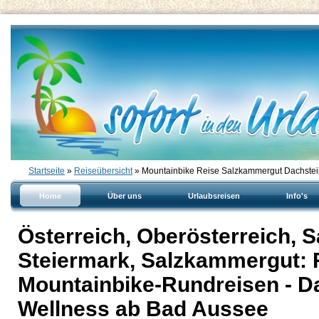
Startseite
»
Reiseübersicht
» Mountainbike Reise Salzkammergut Dachstei
Home
Über uns
Urlaubsreisen
Info's
Österreich, Oberösterreich, S
Steiermark, Salzkammergut: 
Mountainbike-Rundreisen - D
Wellness ab Bad Aussee