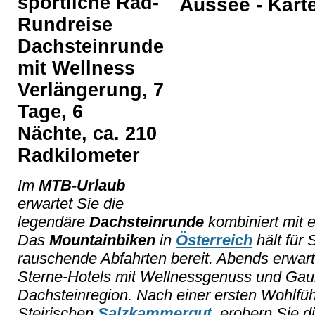
sportliche Rad-
Rundreise
Dachsteinrunde
mit Wellness
Verlängerung, 7
Tage, 6
Nächte, ca. 210
Radkilometer
Im
MTB-Urlaub
erwartet Sie die
legendäre
Dachsteinrunde
kombiniert mit 
Das
Mountainbiken
in
Österreich
hält für 
rauschende Abfahrten bereit. Abends erwart
Sterne-Hotels mit Wellnessgenuss und Gau
Dachsteinregion. Nach einer ersten Wohlfü
Steirischen
Salzkammergut
, erobern Sie 