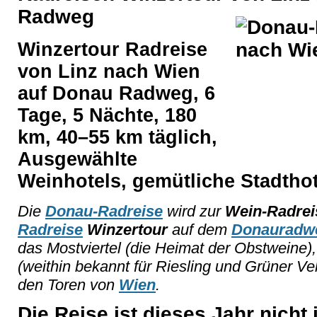
Radweg
Winzertour Radreise
von Linz nach Wien
auf Donau Radweg, 6
Tage, 5 Nächte, 180
km, 40–55 km täglich,
Ausgewählte
Weinhotels, gemütliche Stadthot
Die
Donau-Radreise
wird zur
Wein-Radrei
Radreise
Winzertour
auf dem
Donauradw
das Mostviertel (die Heimat der Obstweine
(weithin bekannt für Riesling und Grüner Ve
den Toren von
Wien
.
Die Reise ist dieses Jahr nich