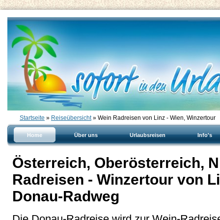
Startseite
»
Reiseübersicht
» Wein Radreisen von Linz - Wien, Winzertour
Home
Über uns
Urlaubsreisen
Info's
Österreich, Oberösterreich, N
Radreisen - Winzertour von L
Donau-Radweg
Die Donau-Radreise wird zur Wein-Radreise