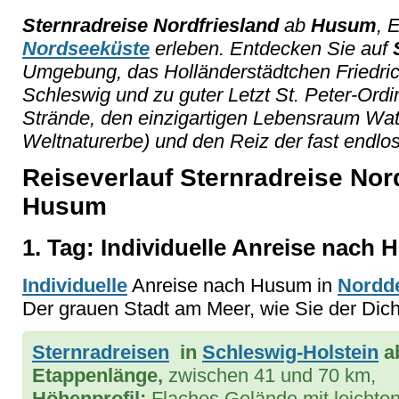
Sternradreise
Nordfriesland
ab
Husum
, 
Nordseeküste
erleben. Entdecken Sie auf
Umgebung, das Holländerstädtchen Friedrich
Schleswig und zu guter Letzt St. Peter-Ord
Strände, den einzigartigen Lebensraum Wat
Weltnaturerbe) und den Reiz der fast endlo
Reiseverlauf Sternradreise Nor
Husum
1. Tag: Individuelle Anreise nach
Individuelle
Anreise nach Husum in
Nordd
Der grauen Stadt am Meer, wie Sie der Dic
Sternradreisen
in
Schleswig-Holstein
a
Etappenlänge,
zwischen 41 und 70 km,
Höhenprofil:
Flaches Gelände mit leichten