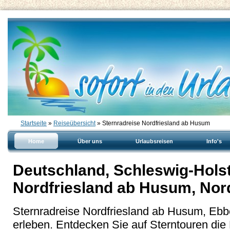
Startseite
»
Reiseübersicht
» Sternradreise Nordfriesland ab Husum
Home
Über uns
Urlaubsreisen
Info's
Deutschland, Schleswig-Holst
Nordfriesland ab Husum, Nor
Sternradreise Nordfriesland ab Husum, Ebb
erleben. Entdecken Sie auf Sterntouren d