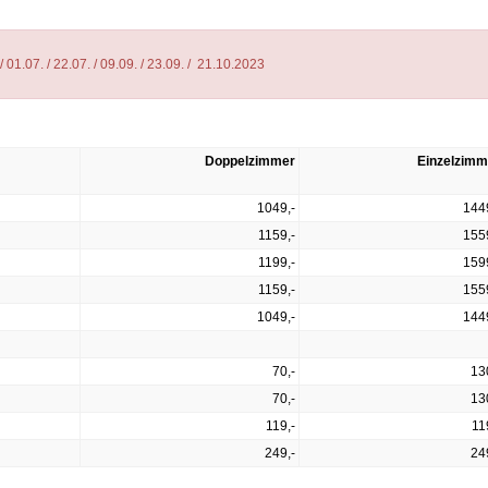
 / 01.07. / 22.07. / 09.09. / 23.09. / 21.10.2023
Doppelzimmer
Einzelzimm
1049,-
144
1159,-
155
1199,-
159
1159,-
155
1049,-
144
70,-
13
70,-
13
119,-
11
249,-
24