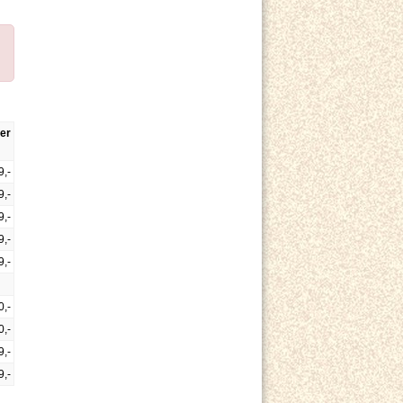
er
9,-
9,-
9,-
9,-
9,-
0,-
0,-
9,-
9,-