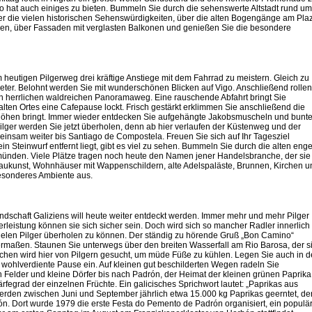
o hat auch einiges zu bieten. Bummeln Sie durch die sehenswerte Altstadt rund um
ber die vielen historischen Sehenswürdigkeiten, über die alten Bogengänge am Pla
nen, über Fassaden mit verglasten Balkonen und genießen Sie die besondere
 heutigen Pilgerweg drei kräftige Anstiege mit dem Fahrrad zu meistern. Gleich zu
ter. Belohnt werden Sie mit wunderschönen Blicken auf Vigo. Anschließend rollen
en herrlichen waldreichen Panoramaweg. Eine rauschende Abfahrt bringt Sie
lten Ortes eine Cafepause lockt. Frisch gestärkt erklimmen Sie anschließend die
 Höhen bringt. Immer wieder entdecken Sie aufgehängte Jakobsmuscheln und bunt
ilger werden Sie jetzt überholen, denn ab hier verlaufen der Küstenweg und der
nsam weiter bis Santiago de Compostela. Freuen Sie sich auf Ihr Tagesziel
 ein Steinwurf entfernt liegt, gibt es viel zu sehen. Bummeln Sie durch die alten eng
münden. Viele Plätze tragen noch heute den Namen jener Handelsbranche, der sie
aukunst, Wohnhäuser mit Wappenschildern, alte Adelspaläste, Brunnen, Kirchen u
besonderes Ambiente aus.
dschaft Galiziens will heute weiter entdeckt werden. Immer mehr und mehr Pilger
leistung können sie sich sicher sein. Doch wird sich so mancher Radler innerlich
 vielen Pilger überholen zu können. Der ständig zu hörende Gruß „Bon Camino“
rmaßen. Staunen Sie unterwegs über den breiten Wasserfall am Rio Barosa, der s
chen wird hier von Pilgern gesucht, um müde Füße zu kühlen. Legen Sie auch in d
wohlverdiente Pause ein. Auf kleinen gut beschilderten Wegen radeln Sie
 Felder und kleine Dörfer bis nach Padrón, der Heimat der kleinen grünen Paprika
härfegrad der einzelnen Früchte. Ein galicisches Sprichwort lautet: „Paprikas aus
 werden zwischen Juni und September jährlich etwa 15.000 kg Paprikas geerntet, de
bón. Dort wurde 1979 die erste Festa do Pemento de Padrón organisiert, ein populä