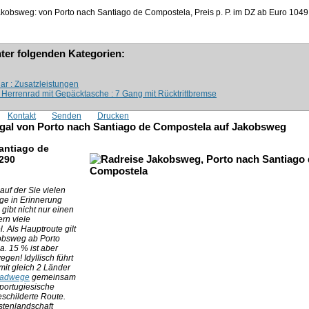
kobsweg: von Porto nach Santiago de Compostela, Preis p. P. im DZ ab Euro
1049
nter folgenden Kategorien:
r : Zusatzleistungen
: Herrenrad mit Gepäcktasche : 7 Gang mit Rücktrittbremse
Kontakt
Senden
Drucken
tugal von Porto nach Santiago de Compostela auf Jakobsweg
antiago de
-290
 auf der Sie vielen
ge in Erinnerung
 gibt nicht nur einen
rn viele
. Als Hauptroute gilt
obsweg ab Porto
a. 15 % ist aber
gen! Idyllisch führt
it gleich 2 Länder
adwege
gemeinsam
 portugiesische
schilderte Route.
stenlandschaft