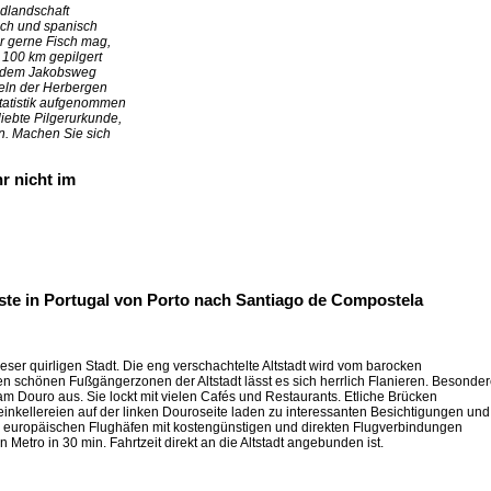
ldlandschaft
isch und spanisch
r gerne Fisch mag,
s 100 km gepilgert
f dem Jakobsweg
peln der Herbergen
Statistik aufgenommen
iebte Pilgerurkunde,
n. Machen Sie sich
hr nicht im
üste in Portugal von Porto nach Santiago de Compostela
eser quirligen Stadt. Die eng verschachtelte Altstadt wird vom barocken
en schönen Fußgängerzonen der Altstadt lässt es sich herrlich Flanieren. Besonde
 am Douro aus. Sie lockt mit vielen Cafés und Restaurants. Etliche Brücken
nkellereien auf der linken Douroseite laden zu interessanten Besichtigungen und
n europäischen Flughäfen mit kostengünstigen und direkten Flugverbindungen
 Metro in 30 min. Fahrtzeit direkt an die Altstadt angebunden ist.