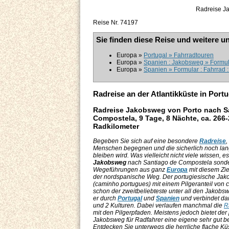
Radreise Ja
Reise Nr. 74197
Sie finden diese Reise und weitere u
Europa »
Portugal » Fahrradtouren
Europa »
Spanien : Jakobsweg » Formula
Europa »
Spanien » Formular : Fahrrad 
Radreise an der Atlantikküste in Por
Radreise Jakobsweg von Porto nach S
Compostela, 9 Tage, 8 Nächte, ca. 266
Radkilometer
Begeben Sie sich auf eine besondere
Radreise
,
Menschen begegnen und die sicherlich noch lan
bleiben wird. Was vielleicht nicht viele wissen, es
Jakobsweg
nach Santiago de Compostela sonde
Wegeführungen aus ganz
Europa
mit diesem Ziel
der nordspanische Weg. Der portugiesische Jak
(caminho portugues) mit einem Pilgeranteil von c
schon der zweitbeliebteste unter all den Jakobswe
er durch
Portugal
und
Spanien
und verbindet dam
und 2 Kulturen. Dabei verlaufen manchmal die
R
mit den Pilgerpfaden. Meistens jedoch bietet der
Jakobsweg für Radfahrer eine eigene sehr gut be
Entdecken Sie unterwegs die herrliche flache Kü