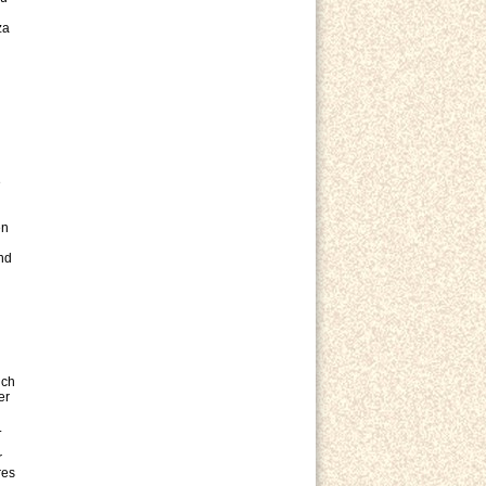
za
e
en
nd
ich
er
.
r
res