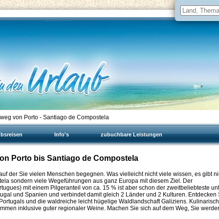
weg von Porto - Santiago de Compostela
ubsreisen
Info's
zubuchbare Leistungen
 von Porto bis Santiago de Compostela
f der Sie vielen Menschen begegnen. Was vielleicht nicht viele wissen, es gibt ni
la sondern viele Wegeführungen aus ganz Europa mit diesem Ziel. Der
ugues) mit einem Pilgeranteil von ca. 15 % ist aber schon der zweitbeliebteste un
rtugal und Spanien und verbindet damit gleich 2 Länder und 2 Kulturen. Entdecken 
Portugals und die waldreiche leicht hügelige Waldlandschaft Galiziens. Kulinarisch
emmen inklusive guter regionaler Weine. Machen Sie sich auf dem Weg, Sie werde