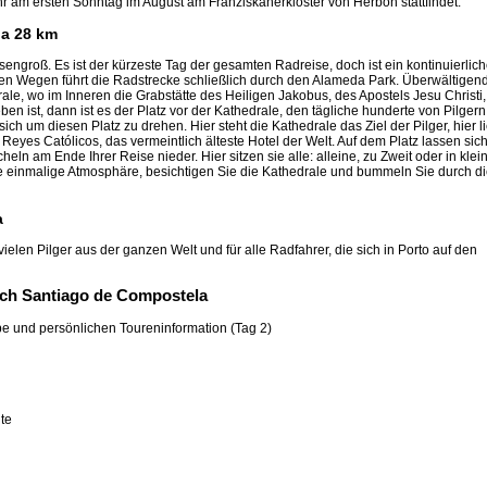
r am ersten Sonntag im August am Franziskanerkloster von Herbón stattfindet.
la 28 km
sengroß. Es ist der kürzeste Tag der gesamten Radreise, doch ist ein kontinuierlich
gen Wegen führt die Radstrecke schließlich durch den Alameda Park. Überwältigen
rale, wo im Inneren die Grabstätte des Heiligen Jakobus, des Apostels Jesu Christi,
en ist, dann ist es der Platz vor der Kathedrale, den tägliche hunderte von Pilgern
ch um diesen Platz zu drehen. Hier steht die Kathedrale das Ziel der Pilger, hier li
Reyes Católicos, das vermeintlich älteste Hotel der Welt. Auf dem Platz lassen sic
heln am Ende Ihrer Reise nieder. Hier sitzen sie alle: alleine, zu Zweit oder in klei
e einmalige Atmosphäre, besichtigen Sie die Kathedrale und bummeln Sie durch d
a
e vielen Pilger aus der ganzen Welt und für alle Radfahrer, die sich in Porto auf den
ach Santiago de Compostela
be und persönlichen Toureninformation (Tag 2)
h
te