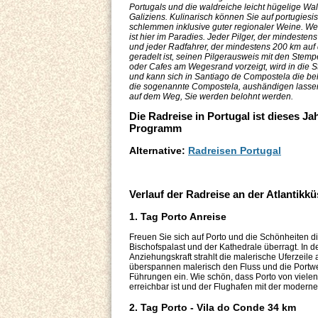
Portugals und die waldreiche leicht hügelige Wa
Galiziens. Kulinarisch können Sie auf portugies
schlemmen inklusive guter regionaler Weine. We
ist hier im Paradies. Jeder Pilger, der mindesten
und jeder Radfahrer, der mindestens 200 km au
geradelt ist, seinen Pilgerausweis mit den Stem
oder Cafes am Wegesrand vorzeigt, wird in die 
und kann sich in Santiago de Compostela die bel
die sogenannte Compostela, aushändigen lasse
auf dem Weg, Sie werden belohnt werden.
Die Radreise in Portugal ist dieses Ja
Programm
Alternative:
Radreisen Portugal
Verlauf der Radreise an der Atlantikk
1. Tag Porto Anreise
Freuen Sie sich auf Porto und die Schönheiten di
Bischofspalast und der Kathedrale überragt. In d
Anziehungskraft strahlt die malerische Uferzeile
überspannen malerisch den Fluss und die Portwei
Führungen ein. Wie schön, dass Porto von viele
erreichbar ist und der Flughafen mit der modernen
2. Tag Porto - Vila do Conde 34 km