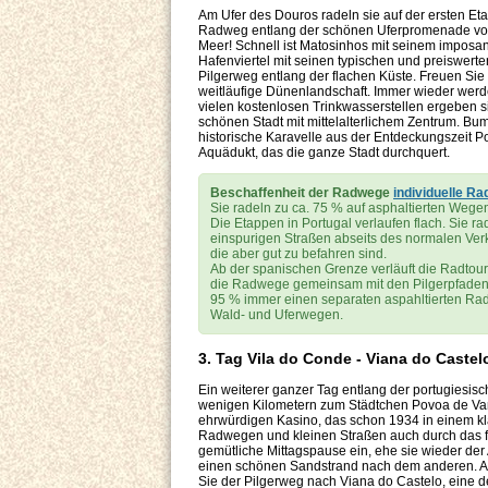
Am Ufer des Douros radeln sie auf der ersten Et
Radweg entlang der schönen Uferpromenade von 
Meer! Schnell ist Matosinhos mit seinem imposan
Hafenviertel mit seinen typischen und preiswerten
Pilgerweg entlang der flachen Küste. Freuen Si
weitläufige Dünenlandschaft. Immer wieder we
vielen kostenlosen Trinkwasserstellen ergeben s
schönen Stadt mit mittelalterlichem Zentrum. B
historische Karavelle aus der Entdeckungszeit P
Aquädukt, das die ganze Stadt durchquert.
Beschaffenheit der Radwege
individuelle Ra
Sie radeln zu ca. 75 % auf asphaltierten Weg
Die Etappen in Portugal verlaufen flach. Sie 
einspurigen Straßen abseits des normalen Verk
die aber gut zu befahren sind.
Ab der spanischen Grenze verläuft die Radtour
die Radwege gemeinsam mit den Pilgerpfaden. I
95 % immer einen separaten aspahltierten Rad
Wald- und Uferwegen.
3. Tag Vila do Conde - Viana do Castel
Ein weiterer ganzer Tag entlang der portugiesis
wenigen Kilometern zum Städtchen Povoa de Var
ehrwürdigen Kasino, das schon 1934 in einem k
Radwegen und kleinen Straßen auch durch das fl
gemütliche Mittagspause ein, ehe sie wieder der
einen schönen Sandstrand nach dem anderen. Au
Sie der Pilgerweg nach Viana do Castelo, eine d