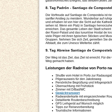
gastronomisches Ereignis, das seitdem jedes Jah
8. Tag Padrón - Santiago de Composte
Die Vorfreude auf Santiago de Compostela ist rie
sanfter Anstieg zu meistern. Wunderbar auf ruhi
und erhaben ist von hier die Sicht auf die Kathed
sehen ist. Wenn ein Platz in Santiago hervorzuheb
erreichen. Das gesamte Leben der Stadt scheint si
der Raxoi-Palast und das luxuriöse Hostal de los 
viele Pilger mit ihren typischen Stöcken und Musc
Gruppen. Nehmen Sie sich Zeit, genießen Sie di
Altstadt, die zum Unesco Welterbe zählt.
9. Tag Abreise Santiago de Compostel
Der Weg ist das Ziel, das Ziel ist erreicht. Für di
Weg gemacht haben.
Leistungen der Radreise
von Porto n
Shuttle vom Hotel in Porto zur Radausga
Pilgerausweis für den Jakobsweg
Persönliche Begrüßung und Infogespräc
Übernachtung mit Frühstück
Zimmer mit D/Bad/WC
Gepäcktransport
Radwanderkarte mit eingezeichneter Rou
Detaillierte Routenbeschreibung
GPS Leihgerät auf Wunsch möglich
Tipps zur Reisevorbereitung
Touristische Informationen