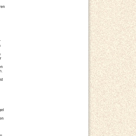
ren
r
n
n
r
en
n.
st
gel
ten
zu