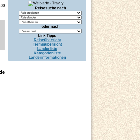
.00
Reisesuche nach
oder nach
Link Tipps
Reiseübersicht
Terminübersicht
Länderliste
Kategorienliste
Länderinformationen