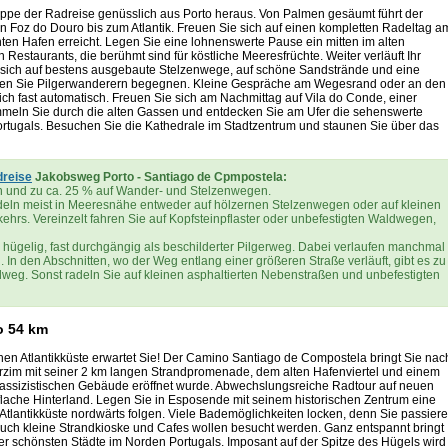
appe der Radreise genüsslich aus Porto heraus. Von Palmen gesäumt führt der
Foz do Douro bis zum Atlantik. Freuen Sie sich auf einen kompletten Radeltag a
ten Hafen erreicht. Legen Sie eine lohnenswerte Pause ein mitten im alten
 Restaurants, die berühmt sind für köstliche Meeresfrüchte. Weiter verläuft Ihr
e sich auf bestens ausgebaute Stelzenwege, auf schöne Sandstrände und eine
rden Sie Pilgerwanderern begegnen. Kleine Gespräche am Wegesrand oder an den
ich fast automatisch. Freuen Sie sich am Nachmittag auf Vila do Conde, einer
ummeln Sie durch die alten Gassen und entdecken Sie am Ufer die sehenswerte
ortugals. Besuchen Sie die Kathedrale im Stadtzentrum und staunen Sie über das
dreise
Jakobsweg Porto - Santiago de Cpmpostela:
en und zu ca. 25 % auf Wander- und Stelzenwegen.
radeln meist in Meeresnähe entweder auf hölzernen Stelzenwegen oder auf kleinen
ehrs. Vereinzelt fahren Sie auf Kopfsteinpflaster oder unbefestigten Waldwegen,
 hügelig, fast durchgängig als beschilderter Pilgerweg. Dabei verlaufen manchmal
n den Abschnitten, wo der Weg entlang einer größeren Straße verläuft, gibt es zu
weg. Sonst radeln Sie auf kleinen asphaltierten Nebenstraßen und unbefestigten
o 54 km
chen Atlantikküste erwartet Sie! Der Camino Santiago de Compostela bringt Sie nac
zim mit seiner 2 km langen Strandpromenade, dem alten Hafenviertel und einem
lassizistischen Gebäude eröffnet wurde. Abwechslungsreiche Radtour auf neuen
ache Hinterland. Legen Sie in Esposende mit seinem historischen Zentrum eine
 Atlantikküste nordwärts folgen. Viele Bademöglichkeiten locken, denn Sie passier
ch kleine Strandkioske und Cafes wollen besucht werden. Ganz entspannt bringt
er schönsten Städte im Norden Portugals. Imposant auf der Spitze des Hügels wird