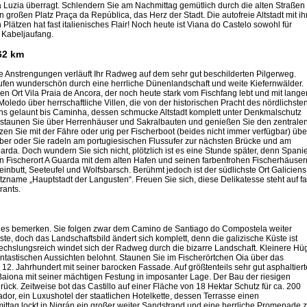
 Luzia überragt. Schlendern Sie am Nachmittag gemütlich durch die alten Straßen
großen Platz Praça da República, das Herz der Stadt. Die autofreie Altstadt mit ih
ätzen hat fast italienisches Flair! Noch heute ist Viana do Castelo sowohl für
 Kabeljaufang.
62 km
ne Anstrengungen verläuft Ihr Radweg auf dem sehr gut beschilderten Pilgerweg.
fen wunderschön durch eine herrliche Dünenlandschaft und weite Kiefernwälder.
en Ort Vila Praia de Ancora, der noch heute stark vom Fischfang lebt und mit lange
ledo über herrschaftliche Villen, die von der historischen Pracht des nördlichste
ens gelaunt bis Caminha, dessen schmucke Altstadt komplett unter Denkmalschutz
 staunen Sie über Herrenhäuser und Sakralbauten und genießen Sie den zentrale
zen Sie mit der Fähre oder urig per Fischerboot (beides nicht immer verfügbar) übe
er oder Sie radeln am portugiesischen Flussufer zur nächsten Brücke und am
rda. Doch wundern Sie sich nicht, plötzlich ist es eine Stunde später, denn Spani
den Fischerort A Guarda mit dem alten Hafen und seinen farbenfrohen Fischerhäuser
einbutt, Seeteufel und Wolfsbarsch. Berühmt jedoch ist der südlichste Ort Galiciens
itzname „Hauptstadt der Langusten“. Freuen Sie sich, diese Delikatesse steht auf fa
rants.
 es bemerken. Sie folgen zwar dem Camino de Santiago do Compostela weiter
e, doch das Landschaftsbild ändert sich komplett, denn die galizische Küste ist
echslungsreich windet sich der Radweg durch die bizarre Landschaft. Kleinere Hü
antastischen Aussichten belohnt. Staunen Sie im Fischerörtchen Oia über das
12. Jahrhundert mit seiner barocken Fassade. Auf größtenteils sehr gut asphaltier
iona mit seiner mächtigen Festung in imposanter Lage. Der Bau der riesigen
ück. Zeitweise bot das Castillo auf einer Fläche von 18 Hektar Schutz für ca. 200
ador, ein Luxushotel der staatlichen Hotelkette, dessen Terrasse einen
tag lockt in Nigrán ein großer weiter Sandstrand und eine herrliche Promenade 