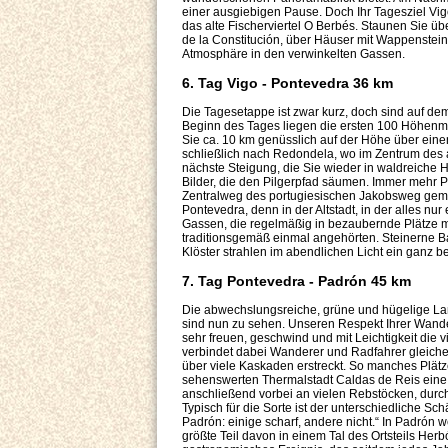
einer ausgiebigen Pause. Doch Ihr Tagesziel Vig
das alte Fischerviertel O Berbés. Staunen Sie ü
de la Constitución, über Häuser mit Wappenstei
Atmosphäre in den verwinkelten Gassen.
6. Tag Vigo - Pontevedra 36 km
Die Tagesetappe ist zwar kurz, doch sind auf dem
Beginn des Tages liegen die ersten 100 Höhenme
Sie ca. 10 km genüsslich auf der Höhe über ein
schließlich nach Redondela, wo im Zentrum des a
nächste Steigung, die Sie wieder in waldreiche
Bilder, die den Pilgerpfad säumen. Immer mehr P
Zentralweg des portugiesischen Jakobsweg gemei
Pontevedra, denn in der Altstadt, in der alles nur
Gassen, die regelmäßig in bezaubernde Plätze 
traditionsgemäß einmal angehörten. Steinerne B
Klöster strahlen im abendlichen Licht ein ganz 
7. Tag Pontevedra - Padrón 45 km
Die abwechslungsreiche, grüne und hügelige Lan
sind nun zu sehen. Unseren Respekt Ihrer Wander
sehr freuen, geschwind und mit Leichtigkeit die
verbindet dabei Wanderer und Radfahrer gleiche
über viele Kaskaden erstreckt. So manches Plätz
sehenswerten Thermalstadt Caldas de Reis eine 
anschließend vorbei an vielen Rebstöcken, durch
Typisch für die Sorte ist der unterschiedliche Sc
Padrón: einige scharf, andere nicht.“ In Padrón
größte Teil davon in einem Tal des Ortsteils Her