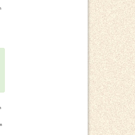
m
h
en