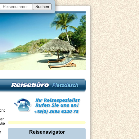
cht
ter
Sie
Reisenavigator
n