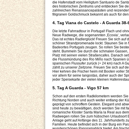
die Hafenstadt vom Heiligtum Santuario de Santa
des historischen Zentrums und entdecken Sie den 
zahlreichen Renaissancepalästen und reizenden Pl
filigranen Goldschmuck bekannt als auch für den
4. Tag Viana do Castelo - A Guarda 38-
Die letzte Fahrradtour in Portugal! Flach und oh
Neue Radwege, die sogenannten ‚Ecovia‘, verlau
Das ist echtes Radlerglück! Freuen Sie sich auf d
schöner Strandpromenade lockt. Staunen Sie in Mo
Badeortes Portugals zeugen. So rollen Sie best
steht. Bummeln Sie durch die schmalen Gassen,
Platz mit seinen vielen Straßencafes. Danach set
die Flussmündung des Rio Miño nach Spanien üb
spanischen Flussufer zurück (+ 24 km) nach A Gua
zählt zu unserer Zeitzone. Freuen Sie sich auf 
Hier kehren die Fischer heim mit Booten voller St
vor allem für seine langostas, daher auch der Sp
jeder Speisekarte der vielen kleinen Hafenrestau
5. Tag A Guarda - Vigo 57 km
Schon auf den ersten Radkilometern werden Sie
Richtung Norden und auch weiter entlang der Küst
geprägt von schroffem Gestein. Elegant und abw
sind heute zu bewältigen, doch werden Sie mit f
romanische Kloster Santa María la Real aus dem 
Radwegen rollen Sie zum hübschen Urlaubsort Ba
Anlage geht auf Anfänge des 11. Jahrhunderts zur
Familien. Heute befindet sich in der Burg ein Par
wunderschönen Panoramablick bietet. Am Nachmit