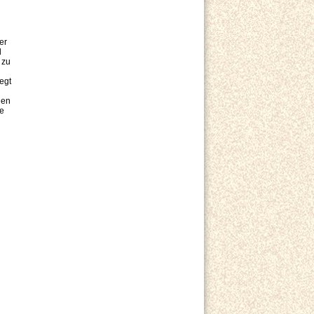
er
d
 zu
egt
h
nen
ie