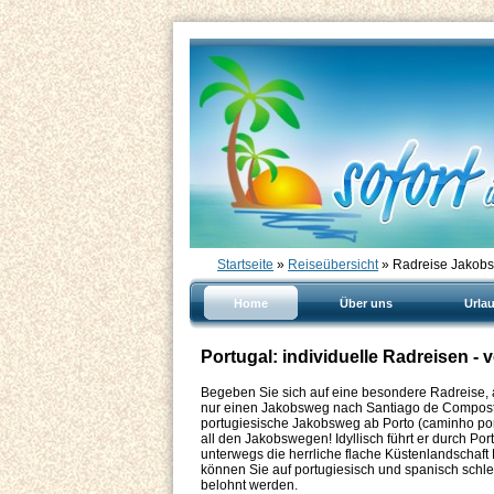
Startseite
»
Reiseübersicht
» Radreise Jakobs
Home
Über uns
Urla
Portugal: individuelle Radreisen -
Begeben Sie sich auf eine besondere Radreise, au
nur einen Jakobsweg nach Santiago de Composte
portugiesische Jakobsweg ab Porto (caminho port
all den Jakobswegen! Idyllisch führt er durch Po
unterwegs die herrliche flache Küstenlandschaft 
können Sie auf portugiesisch und spanisch schl
belohnt werden.