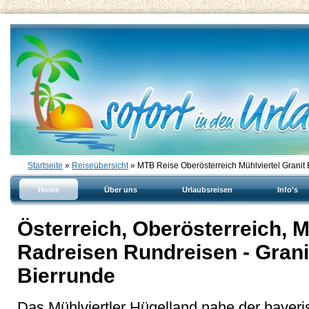
Startseite
»
Reiseübersicht
» MTB Reise Oberösterreich Mühlviertel Granit
Home
Über uns
Urlaubsreisen
Info's
Österreich, Oberösterreich, M
Radreisen Rundreisen - Gran
Bierrunde
Das Mühlviertler Hügelland nahe der bayer