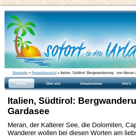
Startseite
»
Reiseübersicht
» Italien, Südtirol: Bergwanderung - von Mera
Home
Über uns
Urlaubsreisen
Info's
Italien, Südtirol: Bergwande
Gardasee
Meran, der Kalterer See, die Dolomiten, C
Wanderer wollen bei diesen Worten am lieb