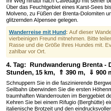
Ihr Weg hinauf nach Cavedago mit seiner b
Über das Feuchtgebiet eines Karst-Sees bi
Molveno, zu Füßen der Brenta-Dolomiten un
glitzernden Alpensee gelegen.
Wanderreise mit Hund
:
Auf dieser Wande
vierbeinigen Freund mitnehmen. Bitte teil
Rasse und die Größe Ihres Hundes mit. Ev
zahlbar vor Ort.
4. Tag: Rundwanderung Brenta - D
Stunden, 15 km, ⇑ 390 m, ⇓ 900 
Schnuppern Sie in die faszinierende Bergwe
Seilbahn überwinden Sie die ersten Höhenme
traumhaften Wanderrouten im Berggebiet de
Kehren Sie bei einem Rifugio (Berghütte) e
italienische Brotzeit und den eindrucksvolle