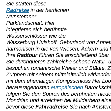
Sie starten diese
Radreise
in der herrlichen
Münsteraner
Parklandschaft. Hier
integrieren sich berühmte
Wasserschlösser wie die
Wasserburg Hülshoff, Geburtsort von Annett
harmonisch in die von Wiesen, Äckern und 
Ihre
Radtour
führen Sie anschließend über 
Sie durchqueren zahlreiche schöne Natur- 
besuchen romantische Weiler und Städte. 
Zutphen mit seinem mittelalterlich wirkend
mit dem ehemaligen Königsschloss Het Loo,
herausragendsten
europäischen
Barockschlö
folgen Sie den Spuren des berühmten niede
Mondrian und erreichen bei Muiderberg ein
bevor diese
Fahrradreise
Sie nach Amsterda