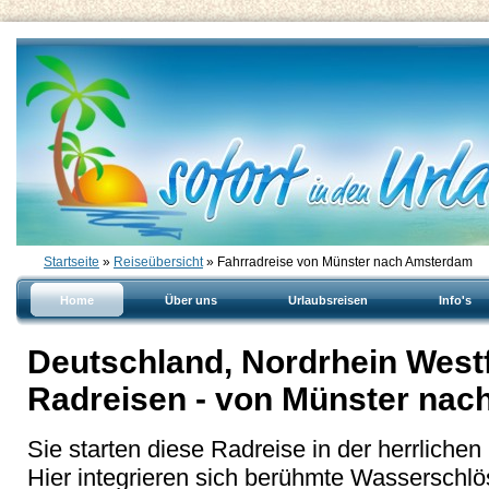
Startseite
»
Reiseübersicht
» Fahrradreise von Münster nach Amsterdam
Home
Über uns
Urlaubsreisen
Info's
Deutschland, Nordrhein Westf
Radreisen - von Münster na
Sie starten diese Radreise in der herrliche
Hier integrieren sich berühmte Wasserschl