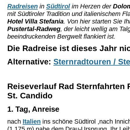
Radreisen
in
Südtirol
im Herzen der
Dolom
mit Südtiroler Tradition und italienischem Flai
Hotel Villa Stefania
. Von hier starten Sie I
Pustertal-Radweg
, der leicht wellig am Ta
beeindruckenden Bergwelt flankiert ist.
Die Radreise ist dieses Jahr n
Alternative:
Sternradtouren / Ste
Reiseverlauf Rad Sternfahrten 
St. Candido
1. Tag, Anreise
nach
Italien
ins schöne Südtirol ,nach Innic
(1.175 m) nahe dem Drau-Ursprung. Ihr Leihr