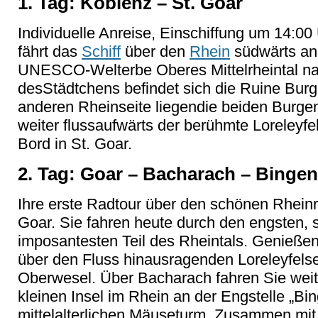
1. Tag: Koblenz – St. Goar
Individuelle Anreise, Einschiffung um 14:0
fährt das
Schiff
über den
Rhein
südwärts an 
UNESCO-Welterbe Oberes Mittelrheintal na
desStädtchens befindet sich die Ruine Burg
anderen Rheinseite liegendie beiden Burg
weiter flussaufwärts der berühmte Loreleyf
Bord in St. Goar.
2. Tag: Goar – Bacharach – Binge
Ihre erste Radtour über den schönen Rheinr
Goar. Sie fahren heute durch den engsten, st
imposantesten Teil des Rheintals. Genieße
über den Fluss hinausragenden Loreleyfel
Oberwesel. Über Bacharach fahren Sie weit
kleinen Insel im Rhein an der Engstelle „Bi
mittelalterlichen Mäuseturm. Zusammen mi