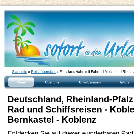
Startseite
»
Reiseübersicht
» Flusskreuzfahrt mit Fahrrad Mosel und Rhein
Home
Über uns
Urlaubsreisen
Info's
Deutschland, Rheinland-Pfalz
Rad und Schiffsreisen - Koble
Bernkastel - Koblenz
Entdecken Sie auf dieser wunderbaren Rad 