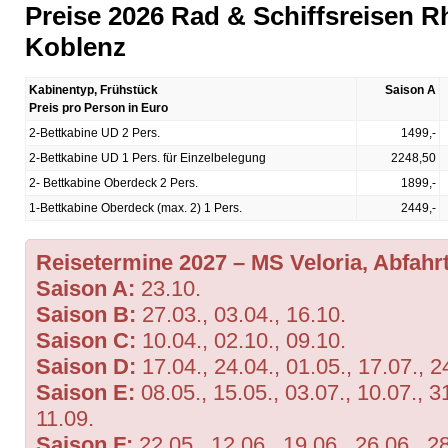
Preise 2026 Rad & Schiffsreisen Rh
Koblenz
Kabinentyp, Frühstück
Saison A
Preis pro Person in Euro
2-Bettkabine UD 2 Pers.
1499,-
2-Bettkabine UD 1 Pers. für Einzelbelegung
2248,50
2- Bettkabine Oberdeck 2 Pers.
1899,-
1-Bettkabine Oberdeck (max. 2) 1 Pers.
2449,-
Reisetermine
2027 – MS Veloria, Abfah
Saison A:
23.10.
Saison B:
27.03., 03.04., 16.10.
Saison C:
10.04., 02.10., 09.10.
Saison D:
17.04., 24.04., 01.05., 17.07., 2
Saison E:
08.05., 15.05., 03.07., 10.07., 31
11.09.
Saison F:
22.05., 12.06., 19.06., 26.06., 2