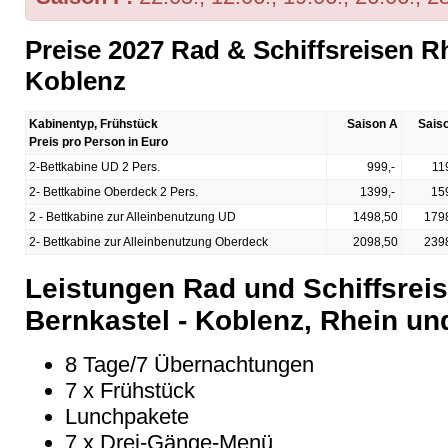
Preise 2027 Rad & Schiffsreisen Rh
Koblenz
Kabinentyp, Frühstück
Saison A
Sais
Preis pro Person in Euro
2-Bettkabine UD 2 Pers.
999,-
11
2- Bettkabine Oberdeck 2 Pers.
1399,-
15
2 - Bettkabine zur Alleinbenutzung UD
1498,50
179
2- Bettkabine zur Alleinbenutzung Oberdeck
2098,50
239
Leistungen Rad und Schiffsreis
Bernkastel - Koblenz, Rhein un
8 Tage/7 Übernachtungen
7 x Frühstück
Lunchpakete
7 x Drei-Gänge-Menü