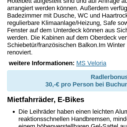
Hotelbett aufgestellt sind und auf Anfrage a
arrangiert werden können. Außerdem verfüg
Badezimmer mit Dusche, WC und Haartrockne
regulierbare Klimaanlage/Heizung, Safe so
Fenster auf dem Unterdeck können aus Sich
werden. Die Kabinen auf dem Oberdeck verf
Schiebetür/französischen Balkon.Im Winter
renoviert.
weitere Informationen:
MS Veloria
Radlerbonus
30,-€ pro Person bei Buchu
Mietfahrräder, E-Bikes
Die Leihräder haben einen leichten Al
reaktionsschnellen Handbremsen, min
einem höhenverstellbaren Gel-Sattel au