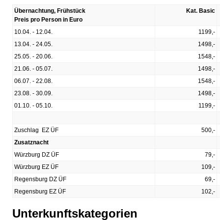
Übernachtung, Frühstück
Kat. Basic
Preis pro Person in Euro
10.04. - 12.04.
1199,-
13.04. - 24.05.
1498,-
25.05. - 20.06.
1548,-
21.06. - 05.07.
1498,-
06.07. - 22.08.
1548,-
23.08. - 30.09.
1498,-
01.10. - 05.10.
1199,-
Zuschlag EZ ÜF
500,-
Zusatznacht
Würzburg DZ ÜF
79,-
Würzburg EZ ÜF
109,-
Regensburg DZ ÜF
69,-
Regensburg EZ ÜF
102,-
Unterkunftskategorien