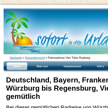
Startseite
»
Reiseübersicht
» Fahrradreise Vier Täler Radweg
Home
Über uns
Urlaubsreisen
Info's
Deutschland, Bayern, Franken
Würzburg bis Regensburg, Vi
gemütlich
Bei dieser gemütlichen Radreise von Würz