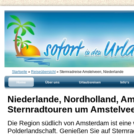
Startseite
»
Reiseübersicht
» Sternradreise Amstelveen, Niederlande
Home
Über uns
Urlaubsreisen
Info's
Niederlande, Nordholland, Am
Sternradtouren um Amstelve
Die Region südlich von Amsterdam ist ein
Polderlandschaft. Genießen Sie auf Sternra