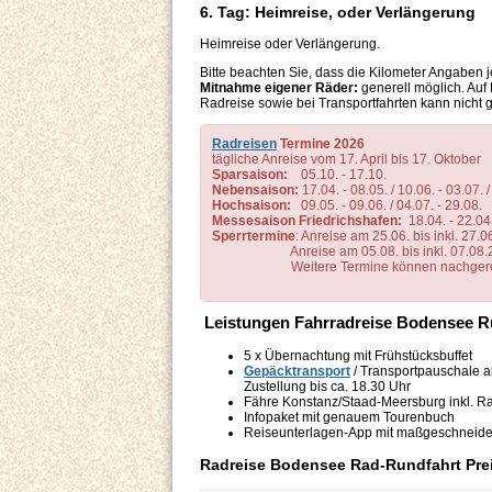
6. Tag: Heimreise, oder Verlängerung
Heimreise oder Verlängerung.
Bitte beachten Sie, dass die Kilometer Angaben 
Mitnahme eigener Räder:
generell möglich. Auf
Radreise sowie bei Transportfahrten kann nicht 
Radreisen
Termine 2026
tägliche Anreise vom 17. April bis 17. Oktober
Sparsaison:
05.10. - 17.10.
Nebensaison:
17.04. - 08.05. / 10.06. - 03.07. /
Hochsaison:
09.05. - 09.06. / 04.07. - 29.08.
Messesaison Friedrichshafen:
18.04. - 22.04. 
Sperrtermine
: Anreise am 25.06. bis inkl. 27
Anreise am 05.08. bis inkl. 07.08.202
Weitere Termine
Leistungen Fahrradreise Bodensee R
5 x Übernachtung mit Frühstücksbuffet
Gepäcktransport
/ Transportpauschale a
Zustellung bis ca. 18.30 Uhr
Fähre Konstanz/Staad-Meersburg inkl. R
Infopaket mit genauem Tourenbuch
Reiseunterlagen-App mit maßgeschneid
Radreise Bodensee Rad-Rundfahrt Prei