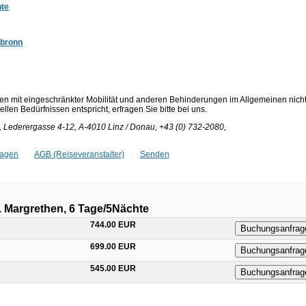
hte
sbronn
en mit eingeschränkter Mobilität und anderen Behinderungen im Allgemeinen nich
len Bedürfnissen entspricht, erfragen Sie bitte bei uns.
 Lederergasse 4-12, A-4010 Linz / Donau, +43 (0) 732-2080,
ragen
AGB (Reiseveranstalter)
Senden
 Margrethen, 6 Tage/5Nächte
744.00 EUR
Buchungsanfrag
699.00 EUR
Buchungsanfrag
545.00 EUR
Buchungsanfrag