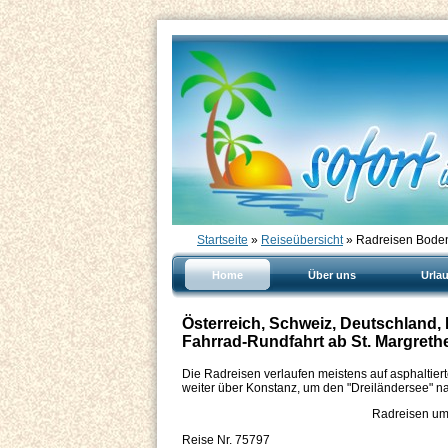
Startseite
»
Reiseübersicht
» Radreisen Boden
Home
Über uns
Urla
Österreich, Schweiz, Deutschland
Fahrrad-Rundfahrt ab St. Margreth
Die Radreisen verlaufen meistens auf asphaltier
weiter über Konstanz, um den "Dreiländersee" na
Radreisen um
Reise Nr. 75797