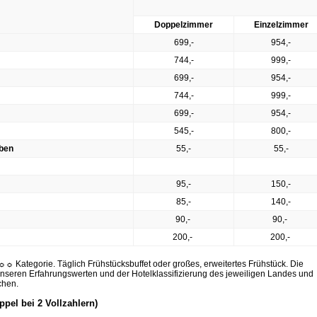
Doppelzimmer
Einzelzimmer
699,-
954,-
744,-
999,-
699,-
954,-
744,-
999,-
699,-
954,-
545,-
800,-
oben
55,-
55,-
95,-
150,-
85,-
140,-
90,-
90,-
200,-
200,-
Kategorie. Täglich Frühstücksbuffet oder großes, erweitertes Frühstück. Die
unseren Erfahrungswerten und der Hotelklassifizierung des jeweiligen Landes und
chen.
pel bei 2 Vollzahlern)