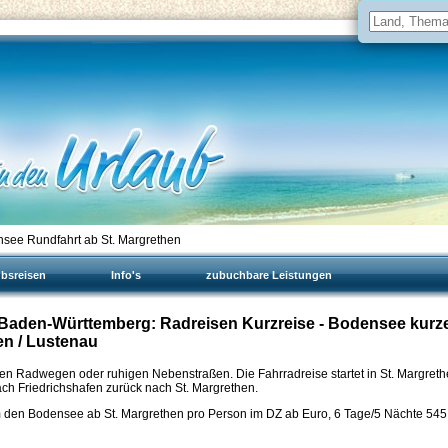
see Rundfahrt ab St. Margrethen
ubsreisen
Info's
zubuchbare Leistungen
, Baden-Württemberg: Radreisen Kurzreise - Bodensee kurz
en / Lustenau
ten Radwegen oder ruhigen Nebenstraßen. Die Fahrradreise startet in St. Margreth
ch Friedrichshafen zurück nach St. Margrethen.
 den Bodensee ab St. Margrethen pro Person im DZ ab Euro, 6 Tage/5 Nächte
545