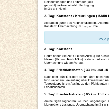
Reiseunterlagen und Leihräder (falls
gebucht) im Anreisehotel. Nächtigung
im 3☼☼☼ Hotel.
2. Tag: Konstanz / Kreuzlingen ( 53/59 
Sie radeln durch das Naturschutzgebiet „Altenr
Konstanz. Übernachtung im 3☼☼☼Hotel.
25,-€ 
3. Tag: Konstanz
Heute haben Sie Zeit für einen Ausflug zur Klost
Mainau (Hin und Rück 16km). Natürlich ist auch 
Übernachtung wie am Vortag.
4. Tag: Friedrichshafen ( 33 km und 15
Nach dem Frühstück geht es zur Fähre nach Konst
führt weiter am See entlang über Immenstaad n
Tagesetappe ist ein Ausflug zu den Pfahlbaute
Friedrichshafen.
5. Tag: Friedrichshafen ( 65 km, 15 Fäh
Am heutigen Tag fahren Sie über Langenargen,
Margrethen / Lustenau. Übernachtung im 3☼☼☼