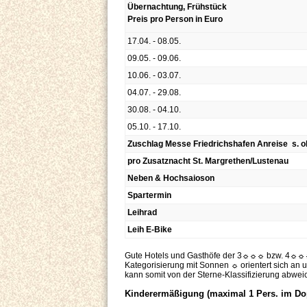
Übernachtung, Frühstück
Preis pro Person in Euro
17.04. - 08.05.
09.05. - 09.06.
10.06. - 03.07.
04.07. - 29.08.
30.08. - 04.10.
05.10. - 17.10.
Zuschlag Messe Friedrichshafen Anreise s. 
pro Zusatznacht St. Margrethen/Lustenau
Neben & Hochsaioson
Spartermin
Leihrad
Leih E-Bike
Gute Hotels und Gasthöfe der 3☼☼☼ bzw. 4☼☼☼☼ 
Kategorisierung mit Sonnen ☼ orientert sich an 
kann somit von der Sterne-Klassifizierung abwei
Kinderermäßigung (maximal 1 Pers. im Dop