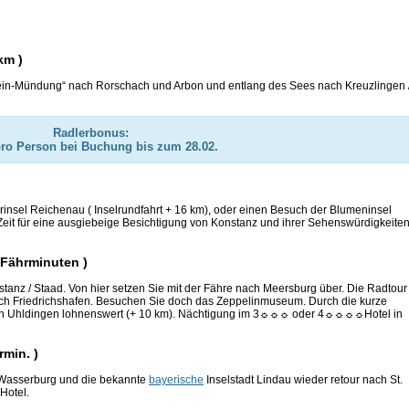
km )
hein-Mündung“ nach Rorschach und Arbon und entlang des Sees nach Kreuzlingen 
Radlerbonus:
pro Person bei Buchung bis zum 28.02.
erinsel Reichenau ( Inselrundfahrt + 16 km), oder einen Besuch der Blumeninsel
Zeit für eine ausgiebeige Besichtigung von Konstanz und ihrer Sehenswürdigkeiten
 Fährminuten )
anz / Staad. Von hier setzen Sie mit der Fähre nach Meersburg über. Die Radtour
ach Friedrichshafen. Besuchen Sie doch das Zeppelinmuseum. Durch die kurze
n in Uhldingen lohnenswert (+ 10 km). Nächtigung im 3☼☼☼ oder 4☼☼☼☼Hotel in
rmin. )
 Wasserburg und die bekannte
bayerische
Inselstadt Lindau wieder retour nach St.
Hotel.