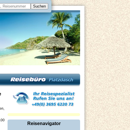
e
en,
.00
Reisenavigator