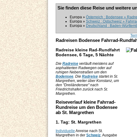
Sie finden diese Reise und weitere u
Europa »
Österreich : Bodensee » Radre
Europa »
Schweiz : Ostschweiz » Fahrr
Europa »
Deutschland : Baden-Württemb
Ter
Radreisen Bodensee Fahrrad-Rundfahr
Radreise kleine Rad-Rundfahrt
Bodensee, 6 Tage, 5 Nächte
Die
Radreise
verläuft meistens auf
asphaltierten Radwegen oder auf
ruhigen Nebenstraßen um den
Bodensee
. Die
Radreise
startet in St.
Margrethen, weiter über Konstanz, um
den "Dreiländersee" nach
Friedrichshafen zurück nach St.
Margrethen.
Reiseverlauf kleine Fahrrad-
Rundreise um den Bodensee
ab St. Margrethen
1. Tag: St. Margrethen
Individuelle
Anreise nach St.
Margrethen in der
Schweiz
. Ausgabe