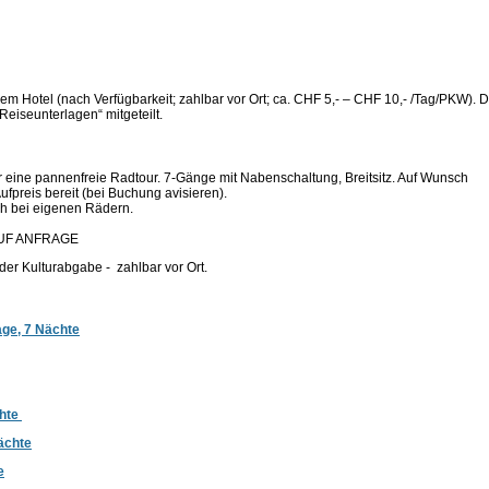
em Hotel (nach Verfügbarkeit; zahlbar vor Ort; ca. CHF 5,- – CHF 10,- /Tag/PKW). 
eiseunterlagen“ mitgeteilt.
ür eine pannenfreie Radtour. 7-Gänge mit Nabenschaltung, Breitsitz. Auf Wunsch
ufpreis bereit (bei Buchung avisieren).
ch bei eigenen Rädern.
– AUF ANFRAGE
der Kulturabgabe - zahlbar vor Ort.
ge, 7 Nächte
chte
ächte
e