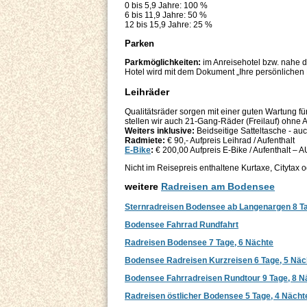
0 bis 5,9 Jahre: 100 %
6 bis 11,9 Jahre: 50 %
12 bis 15,9 Jahre: 25 %
Parken
Parkmöglichkeiten:
im Anreisehotel bzw. nahe d
Hotel wird mit dem Dokument „Ihre persönlichen R
Leihräder
Qualitätsräder sorgen mit einer guten Wartung f
stellen wir auch 21-Gang-Räder (Freilauf) ohne A
Weiters inklusive:
Beidseitige Satteltasche - au
Radmiete:
€ 90,- Aufpreis Leihrad / Aufenthalt
E-Bike
:
€ 200,00 Aufpreis E-Bike / Aufenthalt 
Nicht im Reisepreis enthaltene Kurtaxe, Citytax o
weitere
Radreisen am Bodensee
Sternradreisen Bodensee ab Langenargen 8 Ta
Bodensee Fahrrad Rundfahrt
Radreisen Bodensee 7 Tage, 6 Nächte
Bodensee Radreisen Kurzreisen 6 Tage, 5 Nä
Bodensee Fahrradreisen Rundtour 9 Tage, 8 N
Radreisen östlicher Bodensee 5 Tage, 4 Nächt