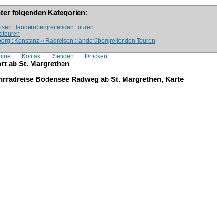
nter folgenden Kategorien:
isen : länderübergreifenden Touren
adtouren
erg : Konstanz » Radreisen : länderübergreifenden Touren
mine
Kontakt
Senden
Drucken
t ab St. Margrethen