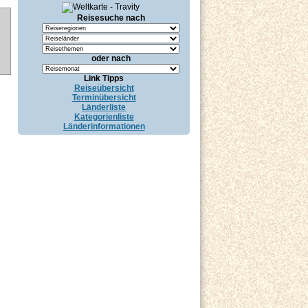
Reisesuche nach
oder nach
Link Tipps
Reiseübersicht
Terminübersicht
Länderliste
Kategorienliste
Länderinformationen