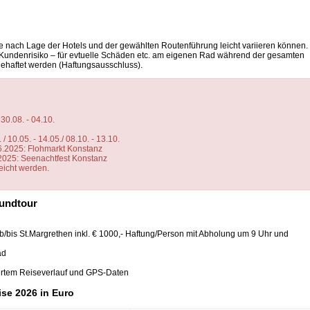
je nach Lage der Hotels und der gewählten Routenführung leicht variieren können.
 Kundenrisiko – für evtuelle Schäden etc. am eigenen Rad während der gesamten
gehaftet werden (Haftungsausschluss).
 30.08. - 04.10.
/ 10.05. - 14.05./ 08.10. - 13.10.
.06.2025: Flohmarkt Konstanz
5: Seenachtfest Konstanz
 können nachgereicht werden
undtour
b/bis St.Margrethen inkl. € 1000,- Haftung/Person mit Abholung um 9 Uhr und
ad
ertem Reiseverlauf und GPS-Daten
se 2026 in Euro