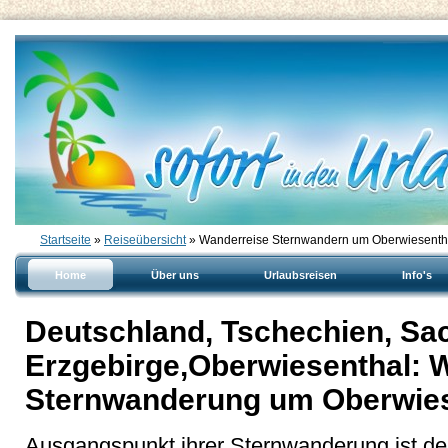
Startseite
»
Reiseübersicht
» Wanderreise Sternwandern um Oberwiesenth
Home
Über uns
Urlaubsreisen
Info's
Deutschland, Tschechien, Sa
Erzgebirge,Oberwiesenthal: 
Sternwanderung um Oberwies
Ausgangspunkt ihrer Sternwanderung ist der