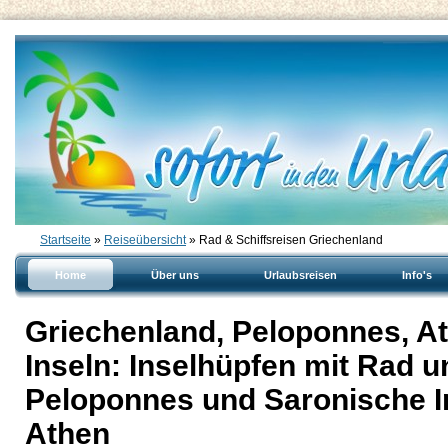
Startseite
»
Reiseübersicht
» Rad & Schiffsreisen Griechenland
Home
Über uns
Urlaubsreisen
Info's
Griechenland, Peloponnes, A
Inseln: Inselhüpfen mit Rad un
Peloponnes und Saronische Ins
Athen