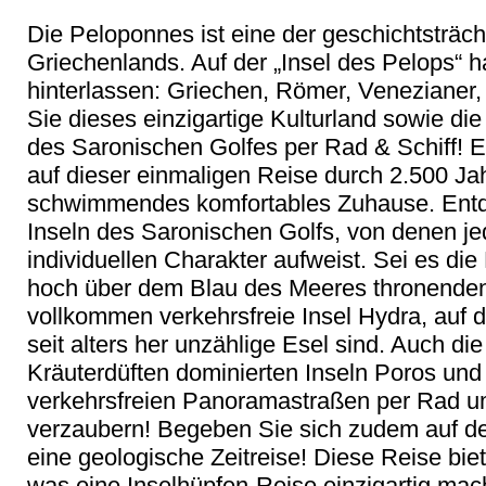
Die Peloponnes ist eine der geschichtsträc
Griechenlands. Auf der „Insel des Pelops“ h
hinterlassen: Griechen, Römer, Venezianer
Sie dieses einzigartige Kulturland sowie di
des Saronischen Golfes per Rad & Schiff! Ei
auf dieser einmaligen Reise durch 2.500 Jah
schwimmendes komfortables Zuhause. Entd
Inseln des Saronischen Golfs, von denen j
individuellen Charakter aufweist. Sei es die
hoch über dem Blau des Meeres thronenden
vollkommen verkehrsfreie Insel Hydra, auf d
seit alters her unzählige Esel sind. Auch d
Kräuterdüften dominierten Inseln Poros und 
verkehrsfreien Panoramastraßen per Rad u
verzaubern! Begeben Sie sich zudem auf de
eine geologische Zeitreise! Diese Reise bie
was eine Inselhüpfen-Reise einzigartig mac