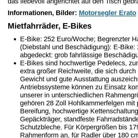
das liebevoll angerichtet auf den Tisch gebr
Informationen, Bilder:
Motorsegler Erato
Mietfahrräder, E-Bikes
E-Bike: 252 Euro/Woche; Begrenzter Haf
(Diebstahl und Beschädigung): E-Bike:
abgedeckt: grob fahrlässige Beschädig
E-Bikes sind hochwertige Pedelecs, zu
extra großer Reichweite, die sich durch
Gewicht und gute Ausstattung auszeic
Antriebssysteme können zu Einsatz ko
unserer in unterschiedlichen Rahmengr
gehören 28 Zoll Hohlkammerfelgen mit 
Bereifung, hochwertige Kettenschaltu
Gepäckträger, standfeste Fahrradstände
Schutzbleche. Für Körpergrößen bis 179
Rahmenform an, für Radler über 180 