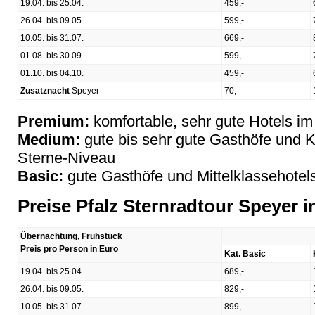
19.04. bis 25.04.
459,-
26.04. bis 09.05.
599,-
10.05. bis 31.07.
669,-
01.08. bis 30.09.
599,-
01.10. bis 04.10.
459,-
Zusatznacht
Speyer
70,-
Premium:
komfortable, sehr gute Hotels i
Medium:
gute bis sehr gute Gasthöfe und K
Sterne-Niveau
Basic:
gute Gasthöfe und Mittelklassehotel
Preise Pfalz Sternradtour Speyer 
Übernachtung, Frühstück
Preis pro Person in Euro
Kat. Basic
19.04. bis 25.04.
689,-
26.04. bis 09.05.
829,-
10.05. bis 31.07.
899,-