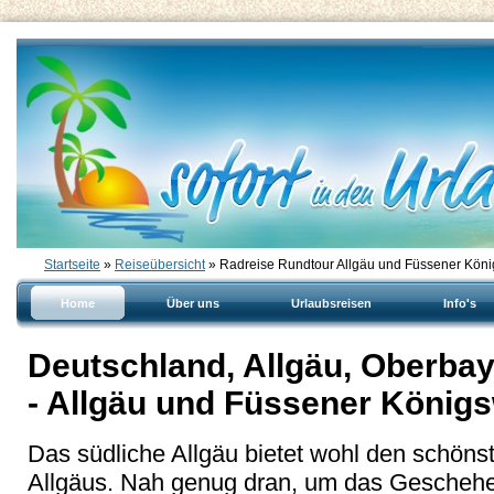
Startseite
»
Reiseübersicht
» Radreise Rundtour Allgäu und Füssener Köni
Home
Über uns
Urlaubsreisen
Info's
Deutschland, Allgäu, Oberba
- Allgäu und Füssener Königs
Das südliche Allgäu bietet wohl den schöns
Allgäus. Nah genug dran, um das Geschehen