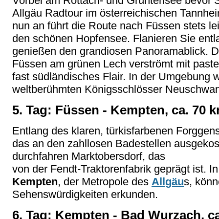
Vorbei am Rottach- und Grüntensee bevor 
Allgäu Radtour im österreichischen Tannhei
nun an führt die Route nach Füssen stets le
den schönen Hopfensee. Flanieren Sie ent
genießen den grandiosen Panoramablick. D
Füssen am grünen Lech verströmt mit paste
fast südländisches Flair. In der Umgebung 
weltberühmten Königsschlösser Neuschwa
5. Tag: Füssen - Kempten, ca. 70 
Entlang des klaren, türkisfarbenen Forgge
das an den zahllosen Badestellen ausgekos
durchfahren Marktobersdorf, das
von der Fendt-Traktorenfabrik geprägt ist. I
Kempten
, der Metropole des
Allgäu
s, könn
Sehenswürdigkeiten erkunden.
6. Tag: Kempten - Bad Wurzach, c