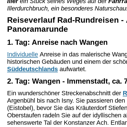
Iller
ein Stück seines Weges auf der
Fahrra
Illerdurchbruch, ein besonderes Naturschaus
Reiseverlauf Rad-Rundreisen - 
Panoramarunde
1. Tag: Anreise nach Wangen
Individuelle
Anreise in das malerische Wang
historischen Gebäuden und einem der schö
Süddeutschlands
aufwartet.
2. Tag: Wangen - Immenstadt, ca. 
Ein wunderschöner Streckenabschnitt der
R
Argenbühl bis nach Isny. Sie passieren de
(Eistobel), bevor Sie das Kräuterdorf Stiefe
Oberstaufen radeln Sie auf der idyllischen 
sehenswerte Tal der Konstanzer Ach. Entl