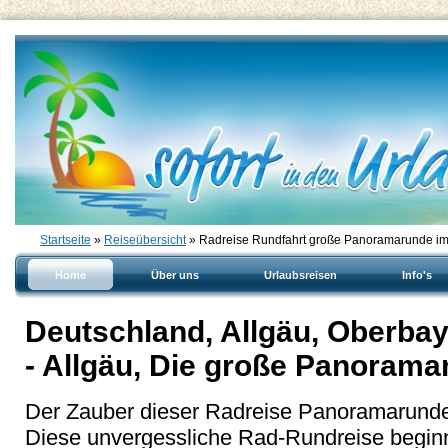
Startseite
»
Reiseübersicht
» Radreise Rundfahrt große Panoramarunde im
Home
Über uns
Urlaubsreisen
Info's
Deutschland, Allgäu, Oberba
- Allgäu, Die große Panoram
Der Zauber dieser Radreise Panoramarunde 
Diese unvergessliche Rad-Rundreise beginn