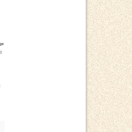
n
ige
):
t