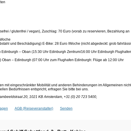
Museen und Sehenswürdigkeite
frei / glutenfrei / vegan), Zuschlag: 70 Euro (vorab zu reservieren, Bezahlung an
o/Woche
bstahl und Beschädigung) E-Bike: 28 Euro /Woche (nicht abgedeckt: grob fahrläss
) Edinburgh – Oban (15:30 Uhr Edinburgh Zentrum/16:00 Uhr Edinburgh Flughafen
) Oban – Edinburgh (07:00 Uhr zum Flughafen Edinburgh: Flüge ab 12:00 Uhr
en mit eingeschränkter Mobilität und anderen Behinderungen im Allgemeinen nich
len Bedürfnissen entspricht, erfragen Sie bitte bei uns.
Aambeeldstraat 20, 1021 KB Amsterdam, +31 (0) 20 723 5400,
ragen
AGB (Reiseveranstalter)
Senden