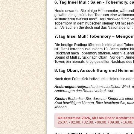
6. Tag Insel Mull: Salen - Tobermory, c
Heute erwarten Sie einige Höhenmeter, während 
gewährt ein gemütlicher Tearoom eine willkomm
kristallklaren Wasser lockt. Der Rückweg führt Si
Tobermory. In dem hübschen kleinen Ort mit sein
an. Versuchen Sie doch mal das Nationalgericht 
7.Tag Insel Mull: Tobermory – Glengorm
Die heutige Radtour führt noch einmal aus Tobe
ist. Das Herrenhaus aus dem 19. Jahrhundert bi
Rückfahrt nach Tobermory stärken. Anschließend h
Sound of Mull zurück nach Oban. Vor dem Dinne
Tower, ein niemals fertig gestellter Nachbau des
8.Tag Oban, Ausschiffung und Heimrei
Nach dem Frühstück individuelle Heimreise oder
Änderungen:
Aufgrund unterschiedlicher Wind- u
Änderungen des Routenverlaufs vor.
Kinder:
Bedenken Sie, dass nur Kinder mit eine
Kraft bewältigen können. Bitte beachten Sie, das
können.
Reisetermine 2026, ab / bis Oban: Abfahrt 
26.07. - 02.08. / 02.08. - 09.08. / 09.08. - 16.08. 