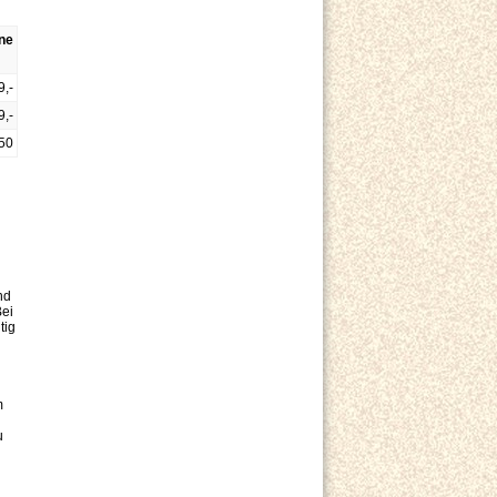
ine
9,-
9,-
50
nd
Bei
tig
m
u