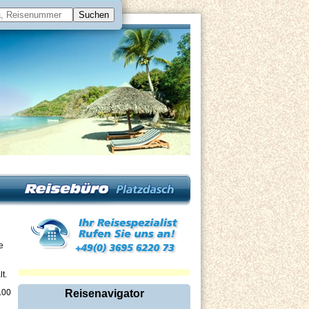
e
t.
.00
Reisenavigator