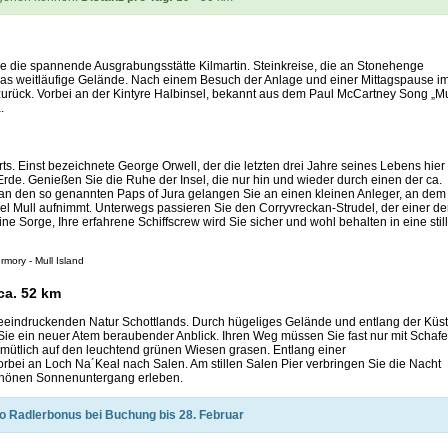
ie die spannende Ausgrabungsstätte Kilmartin. Steinkreise, die an Stonehenge
das weitläufige Gelände. Nach einem Besuch der Anlage und einer Mittagspause i
rück. Vorbei an der Kintyre Halbinsel, bekannt aus dem Paul McCartney Song „Mu
.
rts. Einst bezeichnete George Orwell, der die letzten drei Jahre seines Lebens hier
 Erde. Genießen Sie die Ruhe der Insel, die nur hin und wieder durch einen der ca.
ei an den so genannten Paps of Jura gelangen Sie an einen kleinen Anleger, an dem
sel Mull aufnimmt. Unterwegs passieren Sie den Corryvreckan-Strudel, der einer de
ine Sorge, Ihre erfahrene Schiffscrew wird Sie sicher und wohl behalten in eine stil
mory - Mull Island
ca. 52 km
beeindruckenden Natur Schottlands. Durch hügeliges Gelände und entlang der Küs
t Sie ein neuer Atem beraubender Anblick. Ihren Weg müssen Sie fast nur mit Schaf
gemütlich auf den leuchtend grünen Wiesen grasen. Entlang einer
bei an Loch Na´Keal nach Salen. Am stillen Salen Pier verbringen Sie die Nacht
chönen Sonnenuntergang erleben.
ro Radlerbonus bei Buchung bis 28. Februar