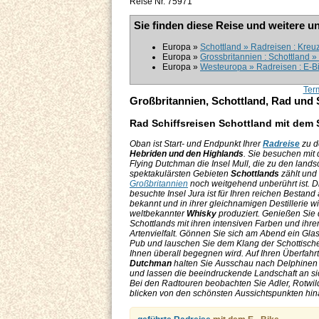
Reise Nr. 75971
Sie finden diese Reise und weitere u
Europa »
Schottland » Radreisen : Kreu
Europa »
Grossbritannien : Schottland 
Europa »
Westeuropa » Radreisen : E-B
Ter
Großbritannien, Schottland, Rad und 
Rad Schiffsreisen Schottland mit dem 
Oban ist Start- und Endpunkt Ihrer
Radreise
zu 
Hebriden und den Highlands
. Sie besuchen mit
Flying Dutchman die Insel Mull, die zu den landsc
spektakulärsten Gebieten
Schottlands
zählt und
Großbritannien
noch weitgehend unberührt ist. D
besuchte Insel Jura ist für Ihren reichen Bestand
bekannt und in ihrer gleichnamigen Destillerie wi
weltbekannter
Whisky
produziert. Genießen Sie 
Schottlands mit ihren intensiven Farben und ihre
Artenvielfalt. Gönnen Sie sich am Abend ein Gla
Pub und lauschen Sie dem Klang der Schottische
Ihnen überall begegnen wird. Auf Ihren Überfahrt
Dutchman
halten Sie Ausschau nach Delphine
und lassen die beeindruckende Landschaft an si
Bei den Radtouren beobachten Sie Adler, Rotwil
blicken von den schönsten Aussichtspunkten hin