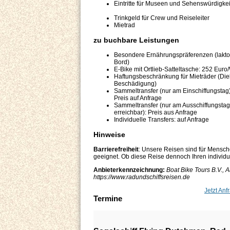
Eintritte für 
Trinkgeld für Crew und Reiseleiter
Mietrad
zu buchbare Leistungen
Besondere Ernährungspräferenzen (laktose
Bord)
E-Bike mit Ortlieb-Satteltasche: 252 Eur
Haftungsbeschränkung für Mieträder (Die
Beschädigung)
Sammeltransfer (nur am Einschiffungstag
Preis auf Anfrage
Sammeltransfer (nur am Ausschiffungstag
erreichbar): Preis aus Anfrage
Individuelle Transfers: auf Anfrage
Hinweise
Barrierefreiheit
: Unsere Reisen sind für Mensch
geeignet. Ob diese Reise dennoch Ihren individuel
Anbieterkennzeichnung:
Boat Bike Tours B.V., 
https://www.radundschiffsreisen.de
Jetzt Anf
Termine