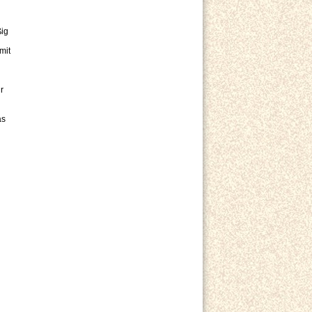
ßig
mit
r
as