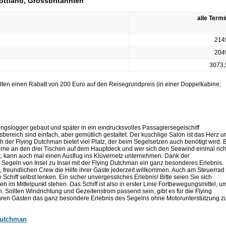
ottland, Grossbritannien
alle Term
214
204
3073,
alten einen Rabatt von 200 Euro auf den Reisegrundpreis (in einer Doppelkabine;
ngslogger gebaut und später in ein eindrucksvolles Passagiersegelschiff
reich sind einfach, aber gemütlich gestaltet. Der kuschlige Salon ist das Herz u
 der Flying Dutchman bietet viel Platz, der beim Segelsetzen auch benötigt wird. 
erne an den drei Tischen auf dem Hauptdeck und wer sich den Seewind einmal rich
, kann auch mal einen Ausflug ins Klüvernetz unternehmen. Dank der
Segeln von Insel zu Insel mit der Flying Dutchman ein ganz besonderes Erlebnis.
, freundlichen Crew die Hilfe ihrer Gäste jederzeit willkommen. Auch am Steuerrad
Schiff selbst lenken. Ein sicher unvergessliches Erlebnis! Bitte seien Sie sich
n im Mittelpunkt stehen. Das Schiff ist also in erster Linie Fortbewegungsmittel, u
Sollten Windrichtung und Gezeitenstrom passend sein, gibt es für die Flying
hren Gästen das ganz besondere Erlebnis des Segelns ohne Motorunterstützung z
Dutchman