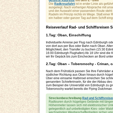
geführte Radreise
mit dem E - Bike
Die
Radkreuzfahrt
ist in erster Linie als gefüh
ausgelegt. Nach vorheriger Absprache mit unse
und der Auswahl einer passenden Route steht 
Radeln im Prinzip nichts im Wege. Statt einer
ein halber oder ganzer Tag auf dem Schiff ein
Reiseverlauf Rad- und Schiffsreisen 
1.Tag: Oban, Einschiffung
Individuelle Anreise per Flug nach Edinburgh o
von dort aus per Bus oder Bahn nach Oban. Altern
Möglichkeit, den Transfer zu buchen (15:30 Edin
16:00 Edinburgh Flughafen) Ab 18 Uhr sind die Ka
wir Ihr Gepäck bis zum Einchecken an Bord unte
2.Tag: Oban – Toberonochy - Crinan, c
Nach dem Frühstück passen Sie Ihre Fahrräder a
südlicher Richtung aus Oban hinaus durch hügel
Über eine einsame Halbinsel erreichen Sie schlie
genannten Schieferinseln, für die der Abbau des g
zum Beispiel die Universität von Edinburgh zu g
Toberonochy wartet bereits die Flying Dutchman 
Streckenbeschreibung
Rad und Schiffsreise
Radtouren durch hügeliges Gelände mit längere
Höhenmeter lassen sich mit elektronischer Unte
gelegentlich auf unbefestigten Kies- oder Wald
wechselnden Wegbeschaffenheiten sicher u