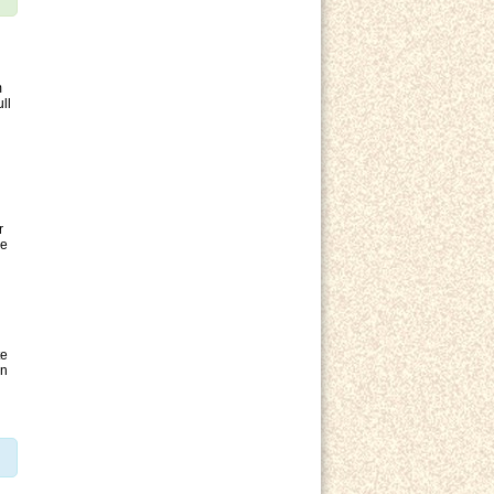
m
ll
r
le
te
en