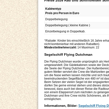
Preise 2026 Rad und Schiffsreisen Sch
Kabinentyp
Preis pro Person in Euro
Doppelbelegung
Doppelbelegung ( kleine Kabine )
Einzelbelegung in Doppelkab.
*Rabatte:
Kinder bis einschließlich 16 Jahre erh
nicht kombinierbar mit anderen Rabatten).
Mindestteilnehmerzahl:
14 Maximum: 22
Segelschiff Flying Dutchman
Die Flying Dutchman wurde ursprünglich als Heri
umgewandelt. Die Gästekabinen sowie der Decksbe
die Seele der Flying Dutchman. Der Außenbereich
gutem Wetter serviert die Crew die Mahlzeiten g
um die Nase wehen lassen möchte und sich traut
beeindruckenden Segelfläche von 480 m² ist das 
Beim Setzen der vielen Segel ist der engagierten
dürfen Sie gerne einmal stehen und dieses stolze 
bewusst, dass auch bei dieser Reise die Radtoure
von einem Etappenort zum nächsten zu gelangen. 
Dutchman und Ihre Crew nichts Schöneres, als I
ermöglichen.
Informationen, Bilder:
Segelschiff Flying 