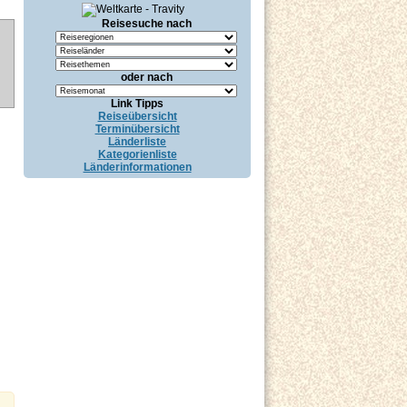
Reisesuche nach
oder nach
Link Tipps
Reiseübersicht
Terminübersicht
Länderliste
Kategorienliste
Länderinformationen