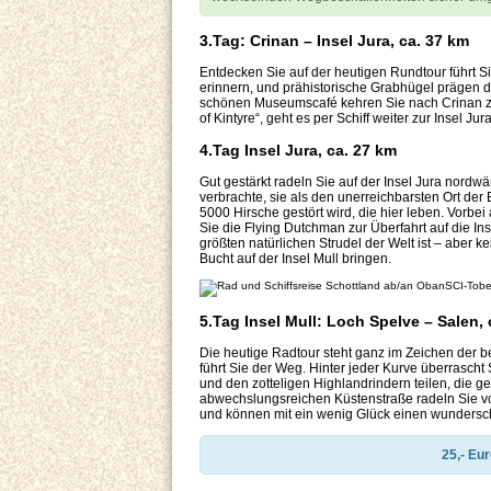
3.Tag: Crinan – Insel Jura, ca. 37 km
Entdecken Sie auf der heutigen Rundtour führt S
erinnern, und prähistorische Grabhügel prägen 
schönen Museumscafé kehren Sie nach Crinan zu
of Kintyre“, geht es per Schiff weiter zur Insel Jura
4.Tag Insel Jura, ca. 27 km
Gut gestärkt radeln Sie auf der Insel Jura nordwä
verbrachte, sie als den unerreichbarsten Ort der
5000 Hirsche gestört wird, die hier leben. Vorb
Sie die Flying Dutchman zur Überfahrt auf die In
größten natürlichen Strudel der Welt ist – aber ke
Bucht auf der Insel Mull bringen.
SCI-Tober
5.Tag Insel Mull: Loch Spelve – Salen, 
Die heutige Radtour steht ganz im Zeichen der 
führt Sie der Weg. Hinter jeder Kurve überrasch
und den zotteligen Highlandrindern teilen, die 
abwechslungsreichen Küstenstraße radeln Sie vor
und können mit ein wenig Glück einen wunders
25,- Eu