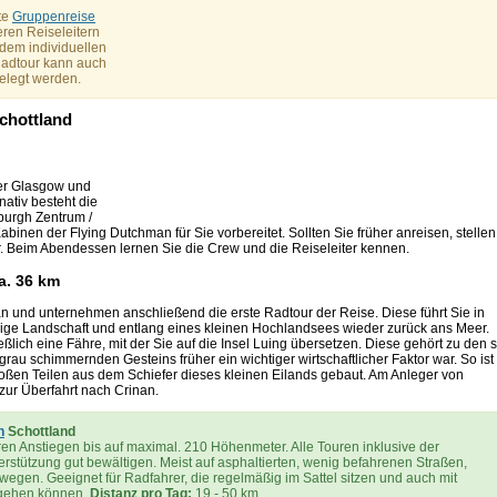
rte
Gruppenreise
ren Reiseleitern
dem individuellen
 Radtour kann auch
gelegt werden.
Schottland
der Glasgow und
ativ besteht die
burgh Zentrum /
binen der Flying Dutchman für Sie vorbereitet. Sollten Sie früher anreisen, stellen
r. Beim Abendessen lernen Sie die Crew und die Reiseleiter kennen.
a. 36 km
n und unternehmen anschließend die erste Radtour der Reise. Diese führt Sie in
ige Landschaft und entlang eines kleinen Hochlandsees wieder zurück ans Meer.
ßlich eine Fähre, mit der Sie auf die Insel Luing übersetzen. Diese gehört zu den 
rau schimmernden Gesteins früher ein wichtiger wirtschaftlicher Faktor war. So ist
roßen Teilen aus dem Schiefer dieses kleinen Eilands gebaut. Am Anleger von
zur Überfahrt nach Crinan.
n
Schottland
n Anstiegen bis auf maximal. 210 Höhenmeter. Alle Touren inklusive der
rstützung gut bewältigen. Meist auf asphaltierten, wenig befahrenen Straßen,
wegen. Geeignet für Radfahrer, die regelmäßig im Sattel sitzen und auch mit
mgehen können.
Distanz pro Tag:
19 - 50 km