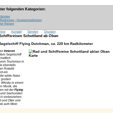
nter folgenden Kategorien:
zfahrten
» Radreisen : Gruppenradreisen
ike Reisen
mine
Kontakt
Senden
Drucken
Schiffsreisen Schottland ab Oban
Segelschiff Flying Dutchman, ca. 220 km Radkilometer
den
Inneren
 dem Segelschiff
haftlich
 vom Tourismus in
ie ebenfalls
 an Rotwild
rd ein
die wilde Natur
r großen
s Whisky in einem
n Musik, die
en mit der
Flying
n und Seehunden
ch vorbeiziehen.
d und Otter und
ab aufs Meer.