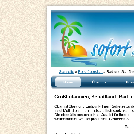
Startseite
»
Reiseübersicht
» Rad und Schiffsr
Home
Über uns
Urla
Großbritannien, Schottland: Rad un
Oban ist Start- und Endpunkt Ihrer Radreise zu
Insel Mull, die zu den landschaftlich spektakulä
Die ebenfalls besuchte Insel Jura ist für Ihren r
weltbekannter Whisky produziert. Genießen Sie di
Rad u