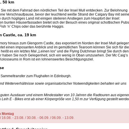
a. 50 km
Sie mit dem Fahrrad den nördlichen Teil der Insel Mull entdecken. Zur Belohnung
ene Verschnaufpause, bevor der leuchtend weiße Strand der Calgary Bay mit sein
e durch hügliges Land mit einigen steileren Anstiegen zum Hauptort der Insel:
en bunten Häuserfassaden bietet sich der Besuch eines original schottischen Pubs
Fish ’n’ Chips oder das berühmte Haggis.
 Castle, ca. 19 km
rmory hinaus zum Glengorm Castle, das exponiert im Norden der Insel Mull gelege
etet einen imposanten Anblick und im gemütlichen Tearoom können Sie sich für die
eißt es ein letztes Mal „Leinen los“ und die Flying Dutchman bringt Sie durch den
r haben Sie noch Gelegenheit, sich ein wenig in Oban umzusehen. Der Mc Caig’s
 Kolosseums in Rom ist ein lohnenswertes Besichtigungsziel.
se
 Sammeltransfer zum Flughafen in Edinburgh.
nd Wetterverhältnisse sowie organisatorischer Notwendigkeiten behalten wir uns
r guten Ausdauer und einem Mindestalter von 10 Jahren die Radtouren aus eigene
s Leih E - Bikes erst ab einer Körpergröße von 1,50 m zur Verfügung gestellt werde
am Montag
/ 16.08. - 23.08. / 30.08. - 06.09. / 06.09. - 13.09.