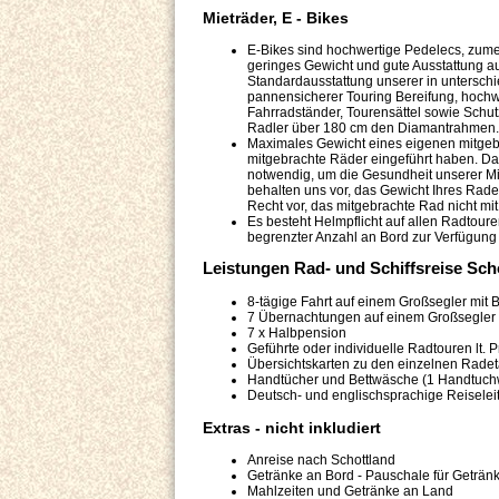
Mieträder, E - Bikes
E-Bikes sind hochwertige Pedelecs, zumei
geringes Gewicht und gute Ausstattung 
Standardausstattung unserer in untersc
pannensicherer Touring Bereifung, hochw
Fahrradständer, Tourensättel sowie Schu
Radler über 180 cm den Diamantrahmen.
Maximales Gewicht eines eigenen mitgebr
mitgebrachte Räder eingeführt haben. Da
notwendig, um die Gesundheit unserer Mita
behalten uns vor, das Gewicht Ihres Rade
Recht vor, das mitgebrachte Rad nicht m
Es besteht Helmpflicht auf allen Radtour
begrenzter Anzahl an Bord zur Verfügung 
Leistungen Rad- und Schiffsreise Sch
8-tägige Fahrt auf einem Großsegler mit
7 Übernachtungen auf einem Großsegler
7 x Halbpension
Geführte oder individuelle Radtouren lt.
Übersichtskarten zu den einzelnen Rade
Handtücher und Bettwäsche (1 Handtuch
Deutsch- und englischsprachige Reiselei
Extras - nicht inkludiert
Anreise nach Schottland
Getränke an Bord - Pauschale für Getränke
Mahlzeiten und Getränke an Land