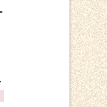
em
n
r
n