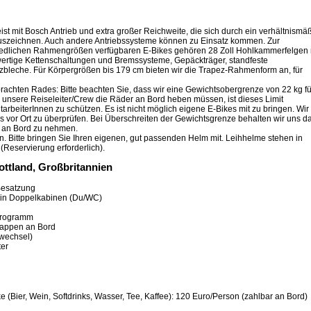
st mit Bosch Antrieb und extra großer Reichweite, die sich durch ein verhältnismä
auszeichnen. Auch andere Antriebssysteme können zu Einsatz kommen. Zur
hiedlichen Rahmengrößen verfügbaren E-Bikes gehören 28 Zoll Hohlkammerfelgen 
ertige Kettenschaltungen und Bremssysteme, Gepäckträger, standfeste
tzbleche. Für Körpergrößen bis 179 cm bieten wir die Trapez-Rahmenform an, für
achten Rades: Bitte beachten Sie, dass wir eine Gewichtsobergrenze von 22 kg fü
 unsere Reiseleiter/Crew die Räder an Bord heben müssen, ist dieses Limit
rbeiterInnen zu schützen. Es ist nicht möglich eigene E-Bikes mit zu bringen. Wir
s vor Ort zu überprüfen. Bei Überschreiten der Gewichtsgrenze behalten wir uns d
it an Bord zu nehmen.
en. Bitte bringen Sie Ihren eigenen, gut passenden Helm mit. Leihhelme stehen in
(Reservierung erforderlich).
ottland, Großbritannien
 Besatzung
 in Doppelkabinen (Du/WC)
 Programm
tappen an Bord
wechsel)
ter
 (Bier, Wein, Softdrinks, Wasser, Tee, Kaffee): 120 Euro/Person (zahlbar an Bord)