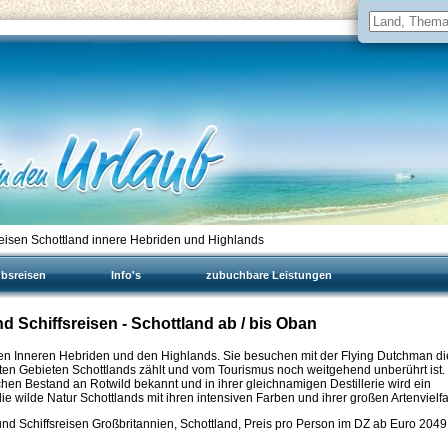
eisen Schottland innere Hebriden und Highlands
ubsreisen
Info's
zubuchbare Leistungen
d Schiffsreisen - Schottland ab / bis Oban
 den Inneren Hebriden und den Highlands. Sie besuchen mit der Flying Dutchman di
rsten Gebieten Schottlands zählt und vom Tourismus noch weitgehend unberührt ist.
eichen Bestand an Rotwild bekannt und in ihrer gleichnamigen Destillerie wird ein
e wilde Natur Schottlands mit ihren intensiven Farben und ihrer großen Artenvielfal
nd Schiffsreisen Großbritannien, Schottland, Preis pro Person im DZ ab Euro
2049