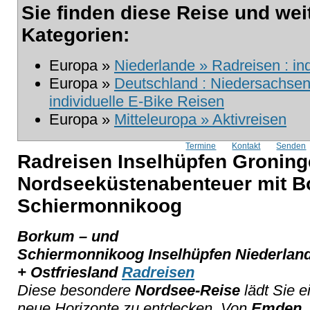
Sie finden diese Reise und wei
Kategorien:
Europa »
Niederlande » Radreisen : in
Europa »
Deutschland : Niedersachsen 
individuelle E-Bike Reisen
Europa »
Mitteleuropa » Aktivreisen
Termine
Kontakt
Senden
Radreisen Inselhüpfen Groning
Nordseeküstenabenteuer mit 
Schiermonnikoog
Borkum – und
Schiermonnikoog Inselhüpfen Niederlan
+ Ostfriesland
Radreisen
Diese besondere
Nordsee-Reise
lädt Sie e
neue Horizonte zu entdecken. Von
Emden