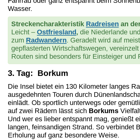
Fahrrad oder ganz entspannt beim Sonnen
Wasser.
Streckencharakteristik
Radreisen
an de
Leicht –
Ostfriesland
,
die Niederlande und 
zum
Radwandern
. Geradelt wird auf meis
gepflasterten Wirtschaftswegen, vereinzel
Routen sind besonders für Einsteiger und
3. Tag: Borkum
Die Insel bietet ein 130 Kilometer langes 
ausgedehnten Touren durch Dünenlandschaf
einlädt. Ob sportlich unterwegs oder gemüt
auf zwei Rädern lässt sich
Borkums
Vielfal
Und wer es lieber entspannt mag, genießt 
langen, feinsandigen Strand. So verbindet
Erholung auf ganz besondere Weise.