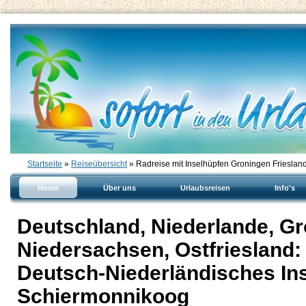
Startseite
»
Reiseübersicht
» Radreise mit Inselhüpfen Groningen Friesla
Home
Über uns
Urlaubsreisen
Info's
Deutschland, Niederlande, Gr
Niedersachsen, Ostfriesland:
Deutsch-Niederländisches In
Schiermonnikoog