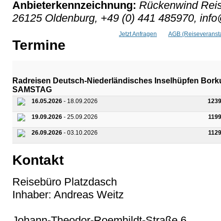
Anbieterkennzeichnung:
Rückenwind Reis
26125 Oldenburg, +49 (0) 441 485970, inf
Jetzt Anfragen
AGB (Reiseveransta
Termine
Radreisen Deutsch-Niederländisches Inselhüpfen Bor
SAMSTAG
16.05.2026
- 18.09.2026
1239
19.09.2026
- 25.09.2026
119
26.09.2026
- 03.10.2026
112
Kontakt
Reisebüro Platzdasch
Inhaber: Andreas Weitz
Johann-Theodor-Roemhildt-Straße 6