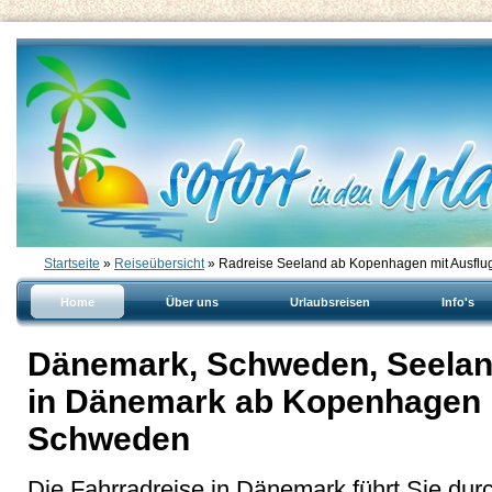
Startseite
»
Reiseübersicht
» Radreise Seeland ab Kopenhagen mit Ausfl
Home
Über uns
Urlaubsreisen
Info's
Dänemark, Schweden, Seelan
in Dänemark ab Kopenhagen 
Schweden
Die Fahrradreise in Dänemark führt Sie dur