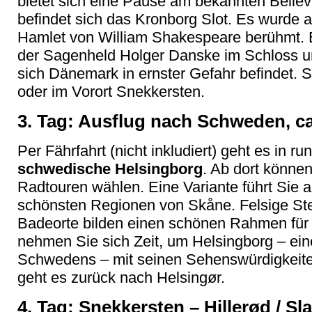
bietet sich eine Pause am bekannten Bellev
befindet sich das Kronborg Slot. Es wurde 
Hamlet von William Shakespeare berühmt. 
der Sagenheld Holger Danske im Schloss u
sich Dänemark in ernster Gefahr befindet. S
oder im Vorort Snekkersten.
3. Tag: Ausflug nach Schweden, ca
Per Fährfahrt (nicht inkludiert) geht es in r
schwedische Helsingborg
. Ab dort könne
Radtouren wählen. Eine Variante führt Sie au
schönsten Regionen von Skåne. Felsige Ste
Badeorte bilden einen schönen Rahmen für 
nehmen Sie sich Zeit, um Helsingborg – ein
Schwedens – mit seinen Sehenswürdigkeite
geht es zurück nach Helsingør.
4. Tag: Snekkersten – Hillerød / Sl