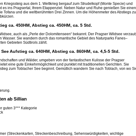
en Kriegssteig aus dem 1. Weltkrieg bergauf zum Strudelkopf (Monte Specie) und
ht es ins Pragsertal, Ihrem Etappenziel. Neben Natur und Ruhe genießen Sie einen
die Tofana und die weltberühmten Drei Zinnen. Um die Höhenmeter des Abstiegs zu
abkürzen.
ieg ca. 450HM, Abstieg ca. 450HM, ca. 5 Std.
Wildsee, auch als „Perle der Dolomitenseen“ bekannt. Der Pragser Wildsee verzaub
aren Wasser. Sie wandern durch das romantische Gebiet des Naturparks Fanes–
en Gebieten Südtirols zählt.
 See Aufstieg ca. 640HM, Abstieg ca. 860HM, ca. 4,5-5 Std.
ndschaften und Wälder, umgeben von der fantastischen Kulisse der Pragser
etet eine gute Einkehrmöglichkeit und punktet mit traditionellen Gerichten. Sie
stieg zum Toblacher See beginnt. Gemütlich wandern Sie nach Toblach, von wo Si
gerung.
en ab Sillian
r guten 3*** Kategorie
ck
mmer (Streckenkarten, Streckenbeschreibung, Sehenswürdigkeiten, wichtige