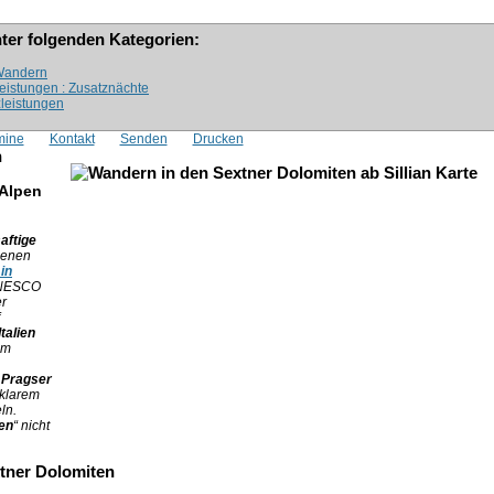
nter folgenden Kategorien:
: Wandern
leistungen : Zusatznächte
zleistungen
mine
Kontakt
Senden
Drucken
n
 Alpen
aftige
benen
in
 UNESCO
er
Italien
lm
r
Pragser
lklarem
ln.
nen
“ nicht
xtner Dolomiten