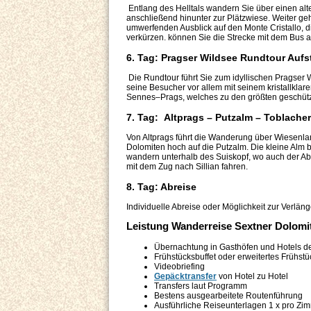
Entlang des Helltals wandern Sie über einen alt
anschließend hinunter zur Plätzwiese. Weiter ge
umwerfenden Ausblick auf den Monte Cristallo, 
verkürzen. können Sie die Strecke mit dem Bus 
6. Tag: Pragser Wildsee Rundtour Aufst
Die Rundtour führt Sie zum idyllischen Pragser 
seine Besucher vor allem mit seinem kristallkl
Sennes–Prags, welches zu den größten geschützt
7. Tag: Altprags – Putzalm – Toblacher
Von Altprags führt die Wanderung über Wiesenla
Dolomiten hoch auf die Putzalm. Die kleine Alm bi
wandern unterhalb des Suiskopf, wo auch der Ab
mit dem Zug nach Sillian fahren.
8. Tag: Abreise
Individuelle Abreise oder Möglichkeit zur Verlän
Leistung Wanderreise Sextner Dolomit
Übernachtung in Gasthöfen und Hotels de
Frühstücksbuffet oder erweitertes Frühstü
Videobriefing
Gepäcktransfer
von Hotel zu Hotel
Transfers laut Programm
Bestens ausgearbeitete Routenführung
Ausführliche Reiseunterlagen 1 x pro Zi