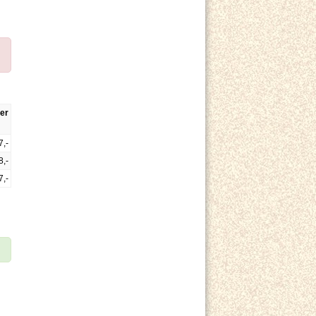
er
7,-
8,-
7,-