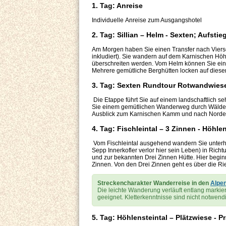
1. Tag: Anreise
Individuelle Anreise zum Ausgangshotel
2. Tag: Sillian – Helm - Sexten; Aufstie
Am Morgen haben Sie einen Transfer nach Viersc
inkludiert). Sie wandern auf dem Karnischen Hö
überschreiten werden. Vom Helm können Sie eine
Mehrere gemütliche Berghütten locken auf dieser 
3. Tag: Sexten Rundtour Rotwandwiesen
Die Etappe führt Sie auf einem landschaftlich s
Sie einem gemütlichen Wanderweg durch Wälder
Ausblick zum Karnischen Kamm und nach Norden 
4. Tag: Fischleintal – 3 Zinnen - Höhle
Vom Fischleintal ausgehend wandern Sie unterha
Sepp Innerkofler verlor hier sein Leben) in Ri
und zur bekannten Drei Zinnen Hütte. Hier begin
Zinnen. Von den Drei Zinnen geht es über die Ri
Streckencharakter Wanderreise in den
Alpe
Die leichte Wanderung verläuft entlang markier
geeignet. Kletterkenntnisse sind nicht notwend
5. Tag: Höhlensteintal – Plätzwiese - P