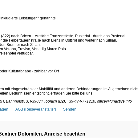
„Inkludierte Leistungen“ genannte
A22) nach Brixen – Ausfahrt Franzensfeste, Pustertal - durch das Pustertal
 die Felbertauernstraße nach Lienz in Osttirol und weiter nach Sillian.
den Brenner nach Sillan.
n Verona, Treviso, Venedig Marco Polo.
eisehotel verfügbar.
 oder Kulturabgabe - zahlbar vor Ort
en mit eingeschränkter Mobilität und anderen Behinderungen im Allgemeinen nich
len Bedürfnissen entspricht, erfragen Sie bitte bei uns.
 Bahnhofstr. 3, I-39034 Toblach (BZ), +39-474-771210, office@funactive.info
ragen
AGB (Reiseveranstalter)
Senden
Sextner Dolomiten, Anreise beachten