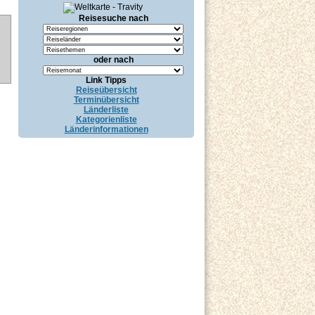
Reisesuche nach
oder nach
Link Tipps
Reiseübersicht
Terminübersicht
Länderliste
Kategorienliste
Länderinformationen