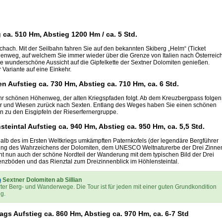
g ca. 510 Hm, Abstieg 1200 Hm / ca. 5 Std.
hach. Mit der Seilbahn fahren Sie auf den bekannten Skiberg „Helm“ (Ticket
henweg, auf welchem Sie immer wieder über die Grenze von Italien nach Österreic
 wunderschöne Aussicht auf die Gipfelkette der Sextner Dolomiten genießen.
Variante auf eine Einkehr.
 Aufstieg ca. 730 Hm, Abstieg ca. 710 Hm, ca. 6 Std.
ehr schönen Höhenweg, der alten Kriegspfaden folgt. Ab dem Kreuzbergpass folgen
 und Wiesen zurück nach Sexten. Entlang des Weges haben Sie einen schönen
zu den Eisgipfeln der Rieserfernergruppe.
nsteintal Aufstieg ca. 940 Hm, Abstieg ca. 950 Hm, ca. 5,5 Std.
lb des im Ersten Weltkriegs umkämpften Paternkofels (der legendäre Bergführer
chtung des Wahrzeichens der Dolomiten, dem UNESCO Weltnaturerbe der Drei Zinne
nt nun auch der schöne Nordteil der Wanderung mit dem typischen Bild der Drei
enzböden und das Rienztal zum Dreizinnenblick im Höhlensteintal.
n
Sextner Dolomiten ab Sillian
ter Berg- und Wanderwege. Die Tour ist für jeden mit einer guten Grundkondition
ig.
rags Aufstieg ca. 860 Hm, Abstieg ca. 970 Hm, ca. 6-7 Std