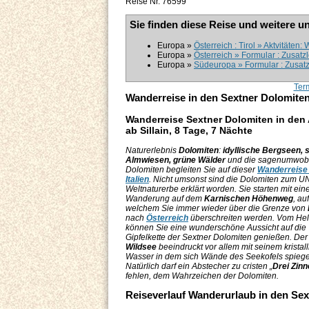
Reise Nr. 76599
Sie finden diese Reise und weitere u
Europa »
Österreich : Tirol » Aktvitäten
Europa »
Österreich » Formular : Zusatz
Europa »
Südeuropa » Formular : Zusat
Ter
Wanderreise in den Sextner Dolomite
Wanderreise Sextner Dolomiten in den
ab Sillain, 8 Tage, 7 Nächte
Naturerlebnis
Dolomiten
:
idyllische Bergseen, s
Almwiesen, grüne Wälder
und die sagenumwo
Dolomiten begleiten Sie auf dieser
Wanderreise 
Italien
. Nicht umsonst sind die Dolomiten zum
Weltnaturerbe erklärt worden. Sie starten mit ein
Wanderung auf dem
Karnischen Höhenweg
, auf
welchem Sie immer wieder über die Grenze von
nach
Österreich
überschreiten werden. Vom He
können Sie eine wunderschöne Aussicht auf die
Gipfelkette der Sextner Dolomiten genießen. De
Wildsee
beeindruckt vor allem mit seinem kristal
Wasser in dem sich Wände des Seekofels spiege
Natürlich darf ein Abstecher zu cristen „
Drei Zin
fehlen, dem Wahrzeichen der Dolomiten.
Reiseverlauf Wanderurlaub in den Se