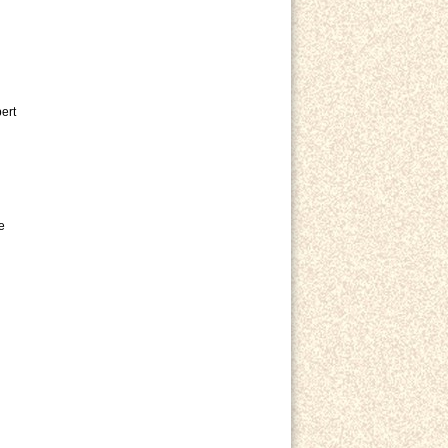
ert
e