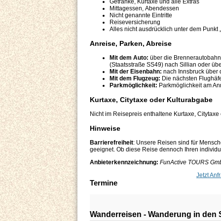
Getränke, Kurtaxe und alle Extras
Mittagessen, Abendessen
Nicht genannte Eintritte
Reiseversicherung
Alles nicht ausdrücklich unter dem Punkt 
Anreise, Parken, Abreise
Mit dem Auto:
über die Brennerautobahn (
(Staatsstraße SS49) nach Sillian oder über
Mit der Eisenbahn:
nach Innsbruck über 
Mit dem Flugzeug:
Die nächsten Flughäfe
Parkmöglichkeit:
Parkmöglichkeit am Anr
Kurtaxe, Citytaxe oder Kulturabgabe
Nicht im Reisepreis enthaltene Kurtaxe, Citytaxe
Hinweise
Barrierefreiheit
: Unsere Reisen sind für Mensch
geeignet. Ob diese Reise dennoch Ihren individuel
Anbieterkennzeichnung:
FunActive TOURS GmbH,
Jetzt Anf
Termine
Wanderreisen - Wanderung in den 