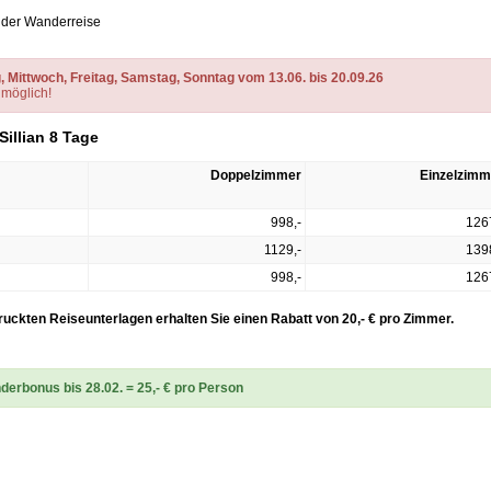
r der Wanderreise
 Mittwoch, Freitag, Samstag, Sonntag vom 13.06. bis 20.09.26
 möglich!
illian 8 Tage
Doppelzimmer
Einzelzimm
998,-
126
1129,-
139
998,-
126
ruckten Reiseunterlagen erhalten Sie einen Rabatt von 20,- € pro Zimmer.
erbonus bis 28.02. = 25,- € pro Person