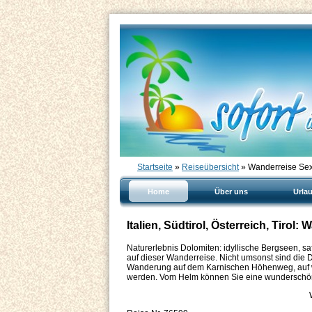
Startseite
»
Reiseübersicht
» Wanderreise Sext
Home
Über uns
Urla
Italien, Südtirol, Österreich, Tirol
Naturerlebnis Dolomiten: idyllische Bergseen, 
auf dieser Wanderreise. Nicht umsonst sind die 
Wanderung auf dem Karnischen Höhenweg, auf we
werden. Vom Helm können Sie eine wunderschöne 