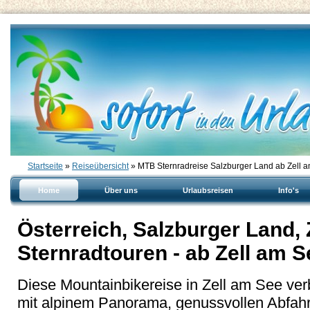
Startseite
»
Reiseübersicht
» MTB Sternradreise Salzburger Land ab Zell 
Home
Über uns
Urlaubsreisen
Info's
Österreich, Salzburger Land,
Sternradtouren - ab Zell am S
Diese Mountainbikereise in Zell am See ver
mit alpinem Panorama, genussvollen Abfahrt