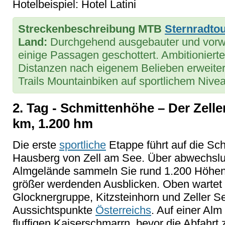
Hotelbeispiel: Hotel Latini
Streckenbeschreibung MTB
Sternradto
Land:
Durchgehend ausgebauter und vorwi
einige Passagen geschottert. Ambitioniert
Distanzen nach eigenem Belieben erweiter
Trails Mountainbiken auf sportlichem Nive
2. Tag - Schmittenhöhe – Der Zelle
km, 1.200 hm
Die erste
sportliche
Etappe führt auf die Sc
Hausberg von Zell am See. Über abwechsl
Almgelände sammeln Sie rund 1.200 Höhenme
größer werdenden Ausblicken. Oben wartet
Glocknergruppe, Kitzsteinhorn und Zeller S
Aussichtspunkte
Österreichs
. Auf einer Alm
fluffigen Kaiserschmarrn, bevor die Abfahrt z