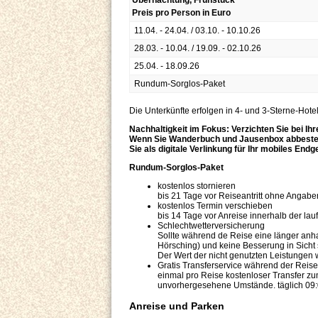
Übernachtung, Frühstück
Preis pro Person in Euro
11.04. - 24.04. / 03.10. - 10.10.26
28.03. - 10.04. / 19.09. - 02.10.26
25.04. - 18.09.26
Rundum-Sorglos-Paket
Die Unterkünfte erfolgen in 4- und 3-Sterne-Hote
Nachhaltigkeit im Fokus: Verzichten Sie bei 
Wenn Sie Wanderbuch und Jausenbox abbestelle
Sie als digitale Verlinkung für Ihr mobiles Endg
Rundum-Sorglos-Paket
kostenlos stornieren
bis 21 Tage vor Reiseantritt ohne Angab
kostenlos Termin verschieben
bis 14 Tage vor Anreise innerhalb der la
Schlechtwetterversicherung
Sollte während de Reise eine länger anha
Hörsching) und keine Besserung in Sicht 
Der Wert der nicht genutzten Leistungen wi
Gratis Transferservice während der Reise
einmal pro Reise kostenloser Transfer zu
unvorhergesehene Umstände. täglich 09:
Anreise und Parken