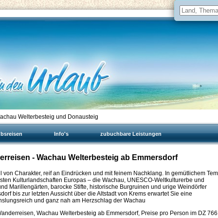
chau Welterbesteig und Donausteig
ubsreisen
Info's
zubuchbare Leistungen
derreisen - Wachau Welterbesteig ab Emmersdorf
ll von Charakter, reif an Eindrücken und mit feinem Nachklang. In gemütlichem Te
nsten Kulturlandschaften Europas – die Wachau, UNESCO-Weltkulturerbe und
und Marillengärten, barocke Stifte, historische Burgruinen und urige Weindörfer
rf bis zur letzten Aussicht über die Altstadt von Krems erwartet Sie eine
chslungsreich und ganz nah am Herzschlag der Wachau
anderreisen, Wachau Welterbesteig ab Emmersdorf, Preise pro Person im DZ
766