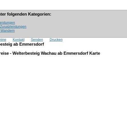
nter folgenden Kategorien:
leistungen
: Zusatzleistungen
 » Wandern
mine
Kontakt
Senden
Drucken
esteig ab Emmersdorf