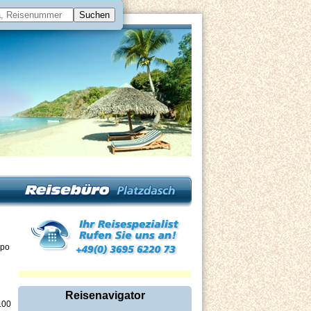
mpo
Reisenavigator
.00