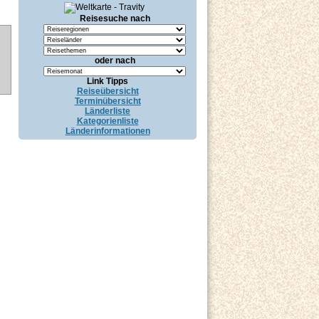
Reisesuche nach
oder nach
Link Tipps
Reiseübersicht
Terminübersicht
Länderliste
Kategorienliste
Länderinformationen