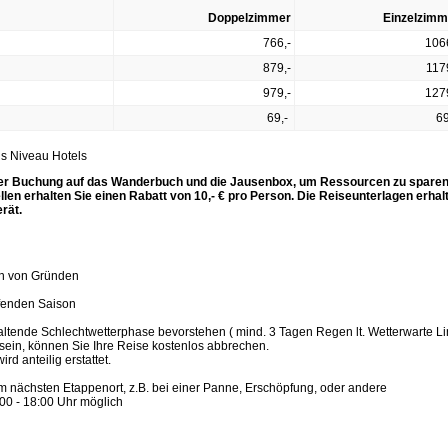
Doppelzimmer
Einzelzimm
766,-
1066
879,-
117
979,-
127
69,-
69
ls Niveau Hotels
Ihrer Buchung auf das Wanderbuch und die Jausenbox, um Ressourcen zu sparen
n erhalten Sie einen Rabatt von 10,- € pro Person. Die Reiseunterlagen erhal
erät.
en von Gründen
ufenden Saison
ltende Schlechtwetterphase bevorstehen ( mind. 3 Tagen Regen lt. Wetterwarte Li
sein, können Sie Ihre Reise kostenlos abbrechen.
rd anteilig erstattet.
m nächsten Etappenort, z.B. bei einer Panne, Erschöpfung, oder andere
00 - 18:00 Uhr möglich