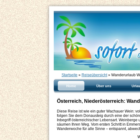
Startseite
»
Reiseübersicht
» Wanderurlaub Wa
Home
Über uns
Urla
Österreich, Niederösterreich: Wan
Diese Reise ist wie ein guter Wachauer Wein: vo
folgen Sie dem Donausteig durch eine der schö
Inbegriff österreichischer Lebensart. Weinberge 
säumen Ihren Weg. Vom ersten Schritt in Emmersdo
Wanderwoche für alle Sinne – entspannt, abwe
W