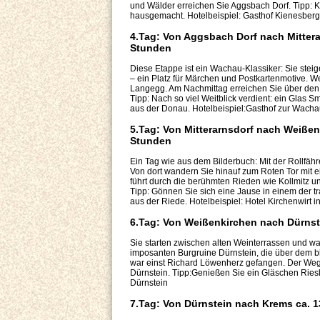
und Wälder erreichen Sie Aggsbach Dorf. Tipp: K
hausgemacht. Hotelbeispiel: Gasthof Kienesberg
4.Tag: Von Aggsbach Dorf nach Mitterar
Stunden
Diese Etappe ist ein Wachau-Klassiker: Sie ste
– ein Platz für Märchen und Postkartenmotive. We
Langegg. Am Nachmittag erreichen Sie über den 
Tipp: Nach so viel Weitblick verdient: ein Glas S
aus der Donau. Hotelbeispiel:Gasthof zur Wachau
5.Tag: Von Mitterarnsdorf nach Weißenk
Stunden
Ein Tag wie aus dem Bilderbuch: Mit der Rollfä
Von dort wandern Sie hinauf zum Roten Tor mit e
führt durch die berühmten Rieden wie Kollmitz 
Tipp: Gönnen Sie sich eine Jause in einem der t
aus der Riede. Hotelbeispiel: Hotel Kirchenwirt 
6.Tag: Von Weißenkirchen nach Dürnste
Sie starten zwischen alten Weinterrassen und w
imposanten Burgruine Dürnstein, die über dem bla
war einst Richard Löwenherz gefangen. Der Weg f
Dürnstein. Tipp:Genießen Sie ein Gläschen Rieslin
Dürnstein
7.Tag: Von Dürnstein nach Krems ca. 1