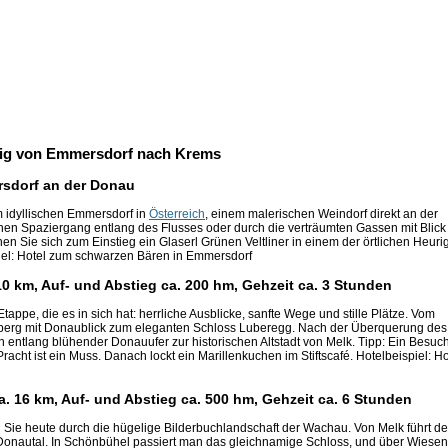
teig von Emmersdorf nach Krems
rsdorf an der Donau
m idyllischen Emmersdorf in
Österreich
, einem malerischen Weindorf direkt an der
nen Spaziergang entlang des Flusses oder durch die verträumten Gassen mit Blick
en Sie sich zum Einstieg ein Glaserl Grünen Veltliner in einem der örtlichen Heuri
piel: Hotel zum schwarzen Bären in Emmersdorf
0 km, Auf- und Abstieg ca. 200 hm, Gehzeit ca. 3 Stunden
tappe, die es in sich hat: herrliche Ausblicke, sanfte Wege und stille Plätze. Vom
berg mit Donaublick zum eleganten Schloss Luberegg. Nach der Überquerung des
 entlang blühender Donauufer zur historischen Altstadt von Melk. Tipp: Ein Besuc
racht ist ein Muss. Danach lockt ein Marillenkuchen im Stiftscafé. Hotelbeispiel: Ho
. 16 km, Auf- und Abstieg ca. 500 hm, Gehzeit ca. 6 Stunden
 Sie heute durch die hügelige Bilderbuchlandschaft der Wachau. Von Melk führt de
Donautal. In Schönbühel passiert man das gleichnamige Schloss, und über Wiesen