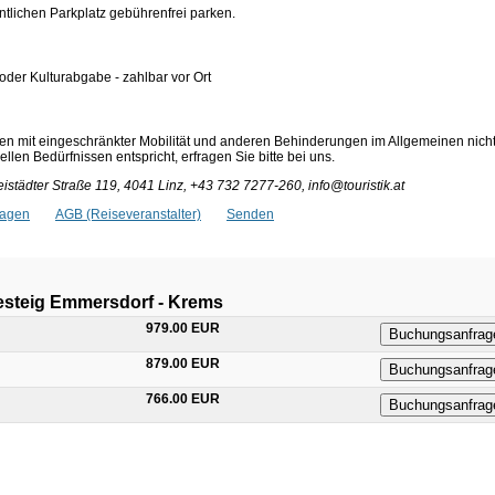
ntlichen Parkplatz gebührenfrei parken.
 oder Kulturabgabe - zahlbar vor Ort
en mit eingeschränkter Mobilität und anderen Behinderungen im Allgemeinen nich
len Bedürfnissen entspricht, erfragen Sie bitte bei uns.
istädter Straße 119, 4041 Linz, +43 732 7277-260, info@touristik.at
ragen
AGB (Reiseveranstalter)
Senden
esteig Emmersdorf - Krems
979.00 EUR
Buchungsanfrag
879.00 EUR
Buchungsanfrag
766.00 EUR
Buchungsanfrag