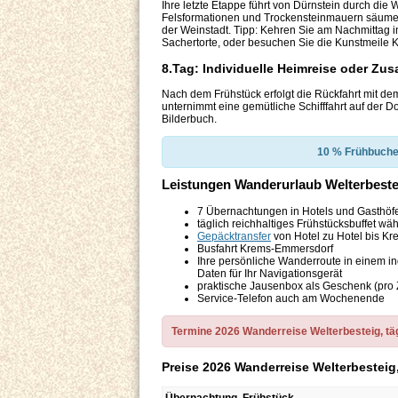
Ihre letzte Etappe führt von Dürnstein durch die
Felsformationen und Trockensteinmauern säumen 
der Weinstadt. Tipp: Kehren Sie am Nachmittag i
Sachertorte, oder besuchen Sie die Kunstmeile Kr
8.Tag: Individuelle Heimreise oder Zus
Nach dem Frühstück erfolgt die Rückfahrt mit d
unternimmt eine gemütliche Schifffahrt auf der 
Bilderbuch.
10 % Frühbuche
Leistungen Wanderurlaub Welterbes
7 Übernachtungen in Hotels und Gasthöfe
täglich reichhaltiges Frühstücksbuffet 
Gepäcktransfer
von Hotel zu Hotel bis Kr
Busfahrt Krems-Emmersdorf
Ihre persönliche Wanderroute in einem i
Daten für Ihr Navigationsgerät
praktische Jausenbox als Geschenk (pro
Service-Telefon auch am Wochenende
Termine 2026 Wanderreise Welterbesteig, täg
Preise 2026 Wanderreise Welterbesteig,