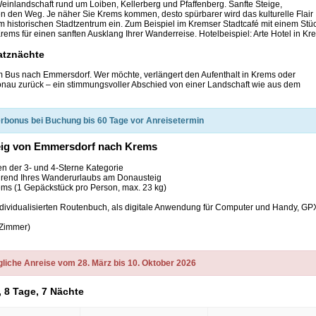
 Weinlandschaft rund um Loiben, Kellerberg und Pfaffenberg. Sanfte Steige,
den Weg. Je näher Sie Krems kommen, desto spürbarer wird das kulturelle Flair
m historischen Stadtzentrum ein. Zum Beispiel im Kremser Stadtcafé mit einem Stü
ems für einen sanften Ausklang Ihrer Wanderreise. Hotelbeispiel: Arte Hotel in Kr
atznächte
em Bus nach Emmersdorf. Wer möchte, verlängert den Aufenthalt in Krems oder
Donau zurück – ein stimmungsvoller Abschied von einer Landschaft wie aus dem
rbonus bei Buchung bis 60 Tage vor Anreisetermin
teig von Emmersdorf nach Krems
n der 3- und 4-Sterne Kategorie
während Ihres Wanderurlaubs am Donausteig
ems (1 Gepäckstück pro Person, max. 23 kg)
ndividualisierten Routenbuch, als digitale Anwendung für Computer und Handy, GP
 Zimmer)
liche Anreise vom 28. März bis 10. Oktober 2026
 8 Tage, 7 Nächte