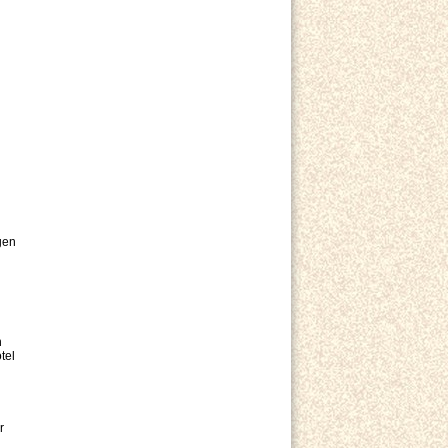
gen
h
tel
r