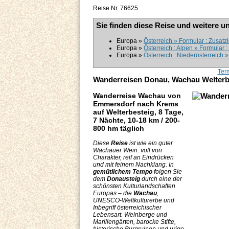
Reise Nr. 76625
Sie finden diese Reise und weitere u
Europa »
Österreich » Formular : Zusatz
Europa »
Österreich : Alpen » Formular 
Europa »
Österreich : Niederösterreich
Ter
Wanderreisen Donau, Wachau Welterb
Wanderreise Wachau von
Emmersdorf nach Krems
auf Welterbesteig, 8 Tage,
7 Nächte, 10-18 km / 200-
800 hm täglich
Diese
Reise
ist wie ein guter
Wachauer Wein: voll von
Charakter, reif an Eindrücken
und mit feinem Nachklang. In
gemütlichem Tempo
folgen Sie
dem
Donausteig
durch eine der
schönsten Kulturlandschaften
Europas – die
Wachau
,
UNESCO-Weltkulturerbe und
Inbegriff österreichischer
Lebensart. Weinberge und
Marillengärten, barocke Stifte,