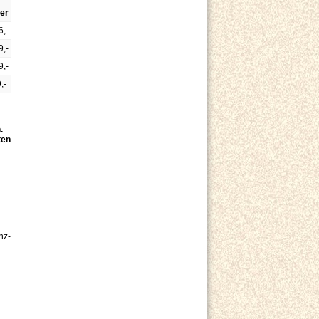
er
,-
9,-
9,-
,-
.
ten
nz-