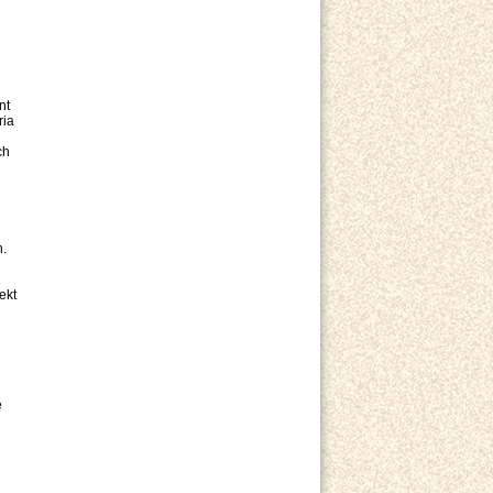
nt
ria
ch
n.
ekt
e