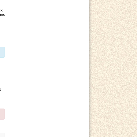
ck
ems
X