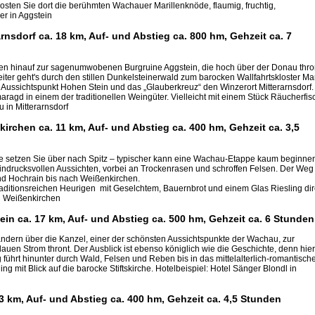
osten Sie dort die berühmten Wachauer Marillenknöde, flaumig, fruchtig,
er in Aggstein
nsdorf ca. 18 km, Auf- und Abstieg ca. 800 hm, Gehzeit ca. 7
igen hinauf zur sagenumwobenen Burgruine Aggstein, die hoch über der Donau thro
iter geht's durch den stillen Dunkelsteinerwald zum barocken Wallfahrtskloster Ma
Aussichtspunkt Hohen Stein und das „Glauberkreuz“ den Winzerort Mitterarnsdorf.
maragd in einem der traditionellen Weingüter. Vielleicht mit einem Stück Räucherfis
 in Mitterarnsdorf
irchen ca. 11 km, Auf- und Abstieg ca. 400 hm, Gehzeit ca. 3,5
hre setzen Sie über nach Spitz – typischer kann eine Wachau-Etappe kaum beginne
indrucksvollen Aussichten, vorbei an Trockenrasen und schroffen Felsen. Der Weg
und Hochrain bis nach Weißenkirchen.
raditionsreichen Heurigen mit Geselchtem, Bauernbrot und einem Glas Riesling dir
in Weißenkirchen
in ca. 17 km, Auf- und Abstieg ca. 500 hm, Gehzeit ca. 6 Stunden
andern über die Kanzel, einer der schönsten Aussichtspunkte der Wachau, zur
uen Strom thront. Der Ausblick ist ebenso königlich wie die Geschichte, denn hier
ührt hinunter durch Wald, Felsen und Reben bis in das mittelalterlich-romantisch
g mit Blick auf die barocke Stiftskirche. Hotelbeispiel: Hotel Sänger Blondl in
3 km, Auf- und Abstieg ca. 400 hm, Gehzeit ca. 4,5 Stunden