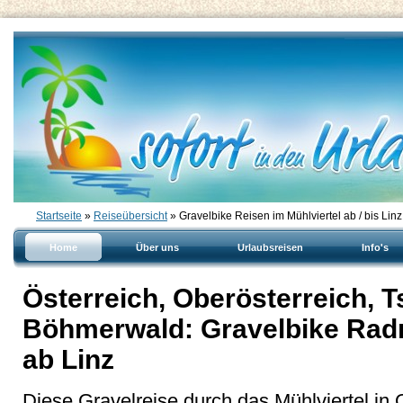
Startseite
»
Reiseübersicht
» Gravelbike Reisen im Mühlviertel ab / bis Linz
Home
Über uns
Urlaubsreisen
Info's
Österreich, Oberösterreich, 
Böhmerwald: Gravelbike Radre
ab Linz
Diese Gravelreise durch das Mühlviertel in O