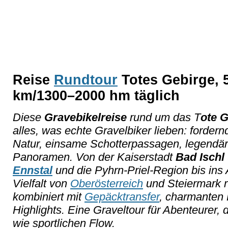
Reise
Rundtour
Totes Gebirge, 5
km/1300–2000 hm täglich
Diese
Gravebikelreise
rund um das T
ote 
alles, was echte Gravelbiker lieben: forde
Natur, einsame Schotterpassagen, legendär
Panoramen. Von der Kaiserstadt
Bad Ischl
Ennstal
und die Pyhrn-Priel-Region bis ins 
Vielfalt von
Oberösterreich
und Steiermark r
kombiniert mit
Gepäcktransfer
, charmanten 
Highlights. Eine Graveltour für Abenteurer
wie sportlichen Flow.