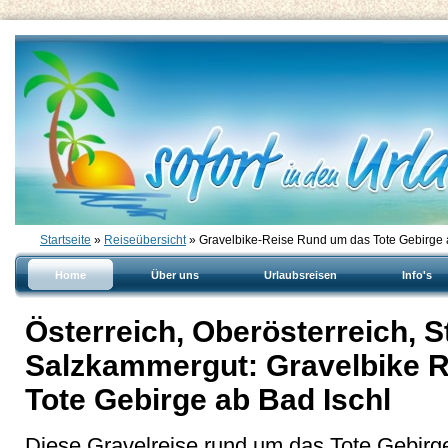
Startseite
»
Reiseübersicht
» Gravelbike-Reise Rund um das Tote Gebirge 
Home
Über uns
Urlaubsreisen
Info's
Österreich, Oberösterreich, S
Salzkammergut: Gravelbike 
Tote Gebirge ab Bad Ischl
Diese Gravelreise rund um das Tote Gebirge