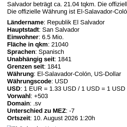
Salvador beträgt ca. 21.04 tqkm. Die offizie
Die offizielle Währung ist El-Salavador-Coló
Ländername
: Republik El Salvador
Hauptstadt
: San Salvador
Einwohner
: 6.5 Mio.
Fläche in qkm
: 21040
Sprachen
: Spanisch
Unabhängig seit
: 1841
Grenzen seit
: 1841
Währung
: El-Salavador-Colón, US-Dollar
Währungscode
: USD
USD
: 1 EUR = 1.33 USD / 1 USD = 1 USD
Vorwahl
: +503
Domain
: .sv
Unterschied zu MEZ
: -7
Ortszeit
: 10. August 2026 1:20h