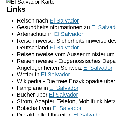
Links
Reisen nach
El Salvador
Gesundheitsinformationen zu
El Salvad
Artenschutz in
El Salvador
Reisehinweise, Sicherheitshinweise de
Deutschland
El Salvador
Reisehinweise vom Aussenministerium 
Reisehinweise - Eidgenössisches Depar
Angelegenheiten Schweiz
El Salvador
Wetter in
El Salvador
Wikipedia - Die freie Enzyklopädie übe
Fahrpläne in
El Salvador
Bücher über
El Salvador
Strom, Adapter, Telefon, Mobilfunk Net
Botschaft von
El Salvador
Die aktuelle Uhrzeit in
El Salvador