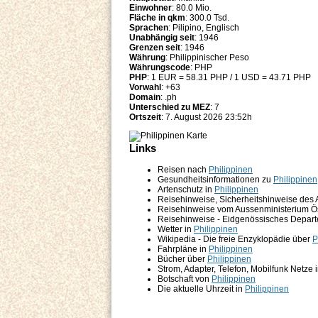
Einwohner
: 80.0 Mio.
Fläche in qkm
: 300.0 Tsd.
Sprachen
: Pilipino, Englisch
Unabhängig seit
: 1946
Grenzen seit
: 1946
Währung
: Philippinischer Peso
Währungscode
: PHP
PHP
: 1 EUR = 58.31 PHP / 1 USD = 43.71 PHP
Vorwahl
: +63
Domain
: .ph
Unterschied zu MEZ
: 7
Ortszeit
: 7. August 2026 23:52h
Links
Reisen nach
Philippinen
Gesundheitsinformationen zu
Philippinen
Artenschutz in
Philippinen
Reisehinweise, Sicherheitshinweise des
Reisehinweise vom Aussenministerium Ö
Reisehinweise - Eidgenössisches Depart
Wetter in
Philippinen
Wikipedia - Die freie Enzyklopädie über
P
Fahrpläne in
Philippinen
Bücher über
Philippinen
Strom, Adapter, Telefon, Mobilfunk Netze 
Botschaft von
Philippinen
Die aktuelle Uhrzeit in
Philippinen