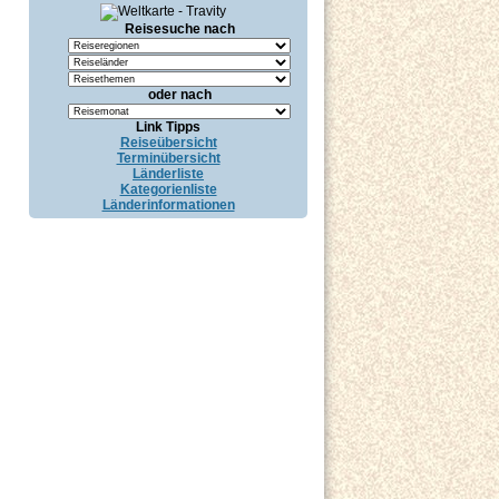
Reisesuche nach
oder nach
Link Tipps
Reiseübersicht
Terminübersicht
Länderliste
Kategorienliste
Länderinformationen