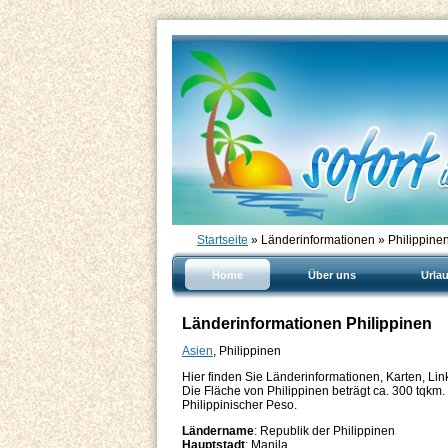
Startseite
» Länderinformationen » Philippine
Home
Über uns
Urla
Länderinformationen Philippinen
Asien
, Philippinen
Hier finden Sie Länderinformationen, Karten, Li
Die Fläche von Philippinen beträgt ca. 300 tqkm. D
Philippinischer Peso.
Ländername
: Republik der Philippinen
Hauptstadt
: Manila