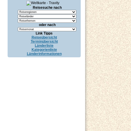
Reisesuche nach
oder nach
Link Tipps
Reiseübersicht
Terminübersicht
Länderliste
Kategorienliste
Länderinformationen