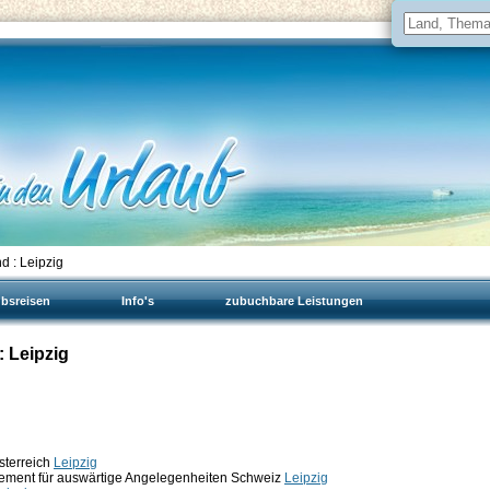
d : Leipzig
ubsreisen
Info's
zubuchbare Leistungen
 Leipzig
sterreich
Leipzig
ement für auswärtige Angelegenheiten Schweiz
Leipzig