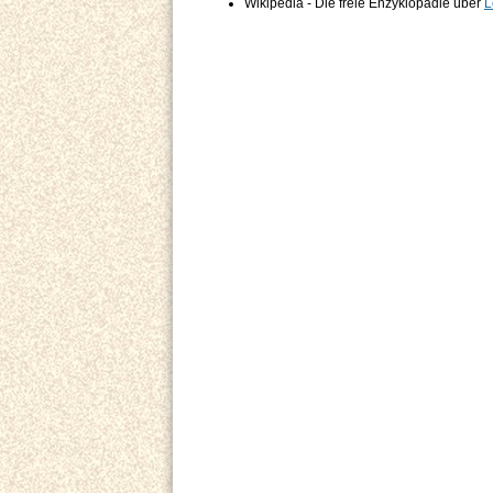
Wikipedia - Die freie Enzyklopädie über
L