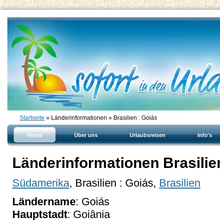
Startseite
» Länderinformationen » Brasilien : Goiás
Home
Über uns
Urlaubsreisen
Info's
Länderinformationen Brasilie
Südamerika
, Brasilien : Goiás,
Brasilien
Ländername
: Goiás
Hauptstadt
: Goiânia