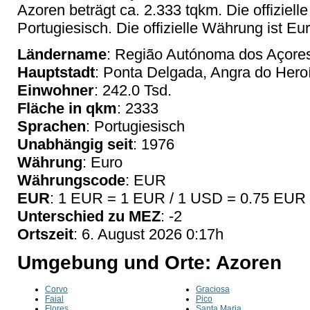
Azoren beträgt ca. 2.333 tqkm. Die offiziell
Portugiesisch. Die offizielle Währung ist Eur
Ländername
: Região Autónoma dos Açore
Hauptstadt
: Ponta Delgada, Angra do Hero
Einwohner
: 242.0 Tsd.
Fläche in qkm
: 2333
Sprachen
: Portugiesisch
Unabhängig seit
: 1976
Währung
: Euro
Währungscode
: EUR
EUR
: 1 EUR = 1 EUR / 1 USD = 0.75 EUR
Unterschied zu MEZ
: -2
Ortszeit
: 6. August 2026 0:17h
Umgebung und Orte: Azoren
Corvo
Graciosa
Faial
Pico
Flores
Santa Maria