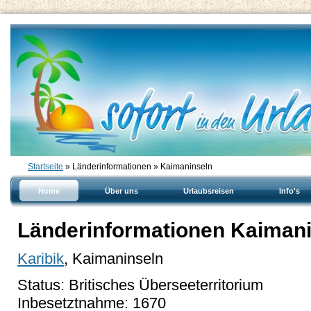
Startseite
» Länderinformationen » Kaimaninseln
Home
Über uns
Urlaubsreisen
Info's
Länderinformationen Kaiman
Karibik
, Kaimaninseln
Status: Britisches Überseeterritorium
Inbesetztnahme: 1670