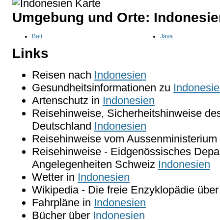
Umgebung und Orte: Indonesie
Bali
Java
Links
Reisen nach
Indonesien
Gesundheitsinformationen zu
Indonesi
Artenschutz in
Indonesien
Reisehinweise, Sicherheitshinweise de
Deutschland
Indonesien
Reisehinweise vom Aussenministerium 
Reisehinweise - Eidgenössisches Depar
Angelegenheiten Schweiz
Indonesien
Wetter in
Indonesien
Wikipedia - Die freie Enzyklopädie übe
Fahrpläne in
Indonesien
Bücher über
Indonesien