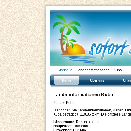
Startseite
» Länderinformationen » Kuba
Home
Über uns
Urla
Länderinformationen Kuba
Karibik
, Kuba
Hier finden Sie Länderinformationen, Karten, L
Kuba beträgt ca. 110.86 tqkm. Die offizielle Land
Ländername
: Republik Kuba
Hauptstadt
: Havanna
Einwohner
: 11.3 Mio.