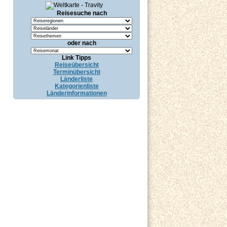
Reisesuche nach
oder nach
Link Tipps
Reiseübersicht
Terminübersicht
Länderliste
Kategorienliste
Länderinformationen