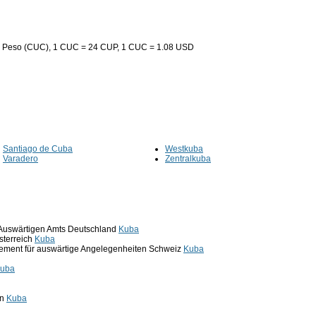
er Peso (CUC), 1 CUC = 24 CUP, 1 CUC = 1.08 USD
Santiago de Cuba
Westkuba
Varadero
Zentralkuba
 Auswärtigen Amts Deutschland
Kuba
sterreich
Kuba
ement für auswärtige Angelegenheiten Schweiz
Kuba
uba
in
Kuba