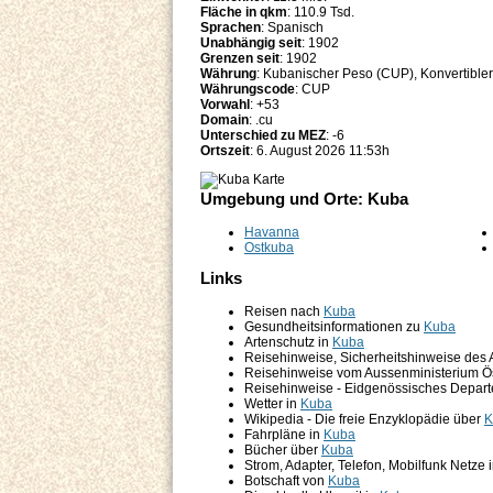
Fläche in qkm
: 110.9 Tsd.
Sprachen
: Spanisch
Unabhängig seit
: 1902
Grenzen seit
: 1902
Währung
: Kubanischer Peso (CUP), Konvertibl
Währungscode
: CUP
Vorwahl
: +53
Domain
: .cu
Unterschied zu MEZ
: -6
Ortszeit
: 6. August 2026 11:53h
Umgebung und Orte: Kuba
Havanna
Ostkuba
Links
Reisen nach
Kuba
Gesundheitsinformationen zu
Kuba
Artenschutz in
Kuba
Reisehinweise, Sicherheitshinweise des
Reisehinweise vom Aussenministerium Ö
Reisehinweise - Eidgenössisches Depart
Wetter in
Kuba
Wikipedia - Die freie Enzyklopädie über
K
Fahrpläne in
Kuba
Bücher über
Kuba
Strom, Adapter, Telefon, Mobilfunk Netze 
Botschaft von
Kuba